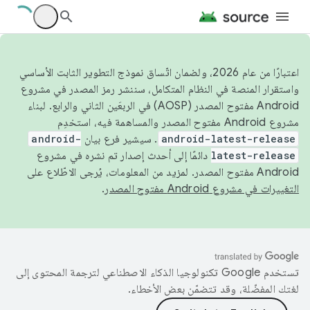
اعتبارًا من عام 2026، ولضمان اتّساق نموذج التطوير الثابت الأساسي
واستقرار المنصة في النظام المتكامل، سننشر رمز المصدر في مشروع
Android مفتوح المصدر (AOSP) في الربعَين الثاني والرابع. لبناء
مشروع Android مفتوح المصدر والمساهمة فيه، استخدِم
android-latest-release
. سيشير فرع بيان
android-
latest-release
دائمًا إلى أحدث إصدار تم نشره في مشروع
Android مفتوح المصدر. لمزيد من المعلومات، يُرجى الاطّلاع على
التغييرات في مشروع Android مفتوح المصدر
.
تستخدم Google تكنولوجيا الذكاء الاصطناعي لترجمة المحتوى إلى
لغتك المفضّلة، وقد تتضمّن بعض الأخطاء.