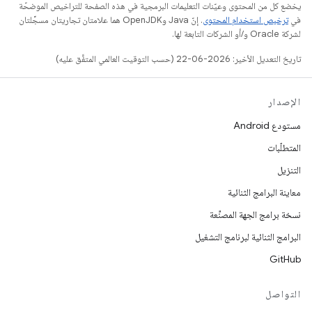
يخضع كل من المحتوى وعيّنات التعليمات البرمجية في هذه الصفحة للتراخيص الموضحّة
في
ترخيص استخدام المحتوى
. إنّ Java وOpenJDK هما علامتان تجاريتان مسجَّلتان
لشركة Oracle و/أو الشركات التابعة لها.
تاريخ التعديل الأخير: 2026-06-22 (حسب التوقيت العالمي المتفَّق عليه)
الإصدار
مستودع Android
المتطلّبات
التنزيل
معاينة البرامج الثنائية
نسخة برامج الجهة المصنِّعة
البرامج الثنائية لبرنامج التشغيل
GitHub
التواصل