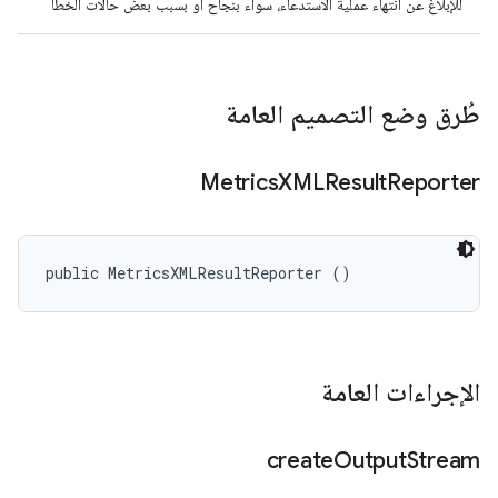
للإبلاغ عن انتهاء عملية الاستدعاء، سواء بنجاح أو بسبب بعض حالات الخطأ
طُرق وضع التصميم العامة
Metrics
XMLResult
Reporter
public MetricsXMLResultReporter ()
الإجراءات العامة
create
Output
Stream