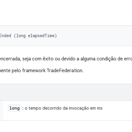
Ended (long elapsedTime)
encerrada, seja com êxito ou devido a alguma condição de err
nte pelo framework TradeFederation.
long
: o tempo decorrido da invocação em ms