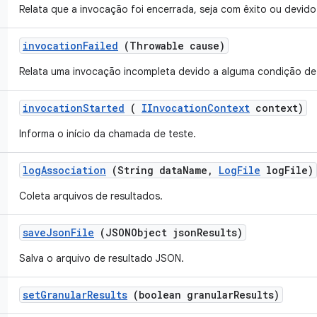
Relata que a invocação foi encerrada, seja com êxito ou devid
invocation
Failed
(Throwable cause)
Relata uma invocação incompleta devido a alguma condição de 
invocation
Started
(
IInvocation
Context
context)
Informa o início da chamada de teste.
log
Association
(String data
Name
,
Log
File
log
File)
Coleta arquivos de resultados.
save
Json
File
(JSONObject json
Results)
Salva o arquivo de resultado JSON.
set
Granular
Results
(boolean granular
Results)