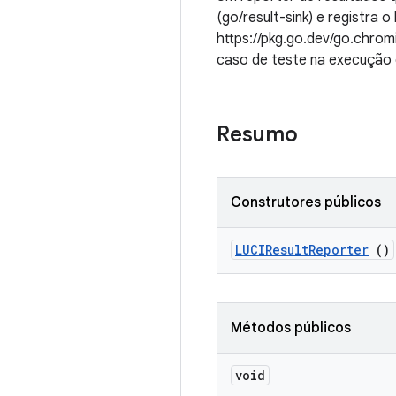
(go/result-sink) e registra o
https://pkg.go.dev/go.chrom
caso de teste na execução 
Resumo
Construtores públicos
LUCIResult
Reporter
()
Métodos públicos
void