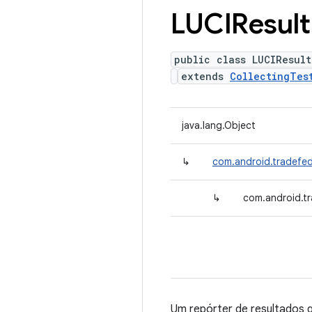
LUCIResult
public class LUCIResult
extends
CollectingTes
java.lang.Object
↳
com.android.tradefed.
↳
com.android.tr
Um repórter de resultados 