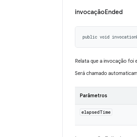
invocação
Ended
public void invocation
Relata que a invocação foi 
Será chamado automaticame
Parâmetros
elapsed
Time