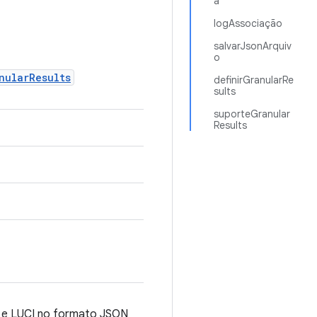
a
logAssociação
salvarJsonArquiv
o
nularResults
definirGranularRe
sults
suporteGranular
Results
B e LUCI no formato JSON