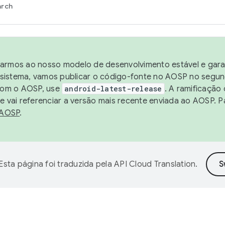
arch
harmos ao nosso modelo de desenvolvimento estável e garan
sistema, vamos publicar o código-fonte no AOSP no segund
 com o AOSP, use
android-latest-release
. A ramificação
 vai referenciar a versão mais recente enviada ao AOSP. P
 AOSP
.
Esta página foi traduzida pela
API Cloud Translation
.