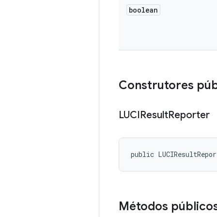
boolean
Construtores púb
LUCIResult
Reporter
public LUCIResultRepo
Métodos público