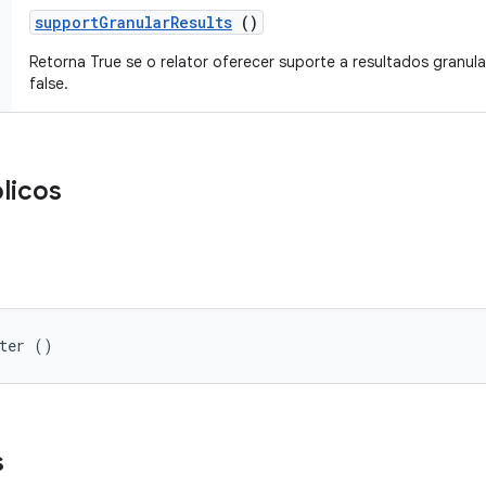
support
Granular
Results
()
Retorna True se o relator oferecer suporte a resultados granula
false.
licos
rter ()
s