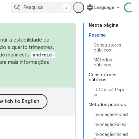
/
Nesta página
Resumo
tir a estabilidade da
Construtores
o e quarto trimestres.
públicos
 de manifesto
android-
Métodos
ara mais informações,
públicos
Construtores
públicos
LUCIResultReport
er
Métodos públicos
invocaçãoEnded
invocaçãoFailed
invocaçãoiniciad