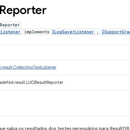
Reporter
Reporter
tListener
implements
ILogSaverListener
,
ISupportGra
result.CollectingTestListener
adefed.result.LUCIResultReporter
que salva os resultados dos testes necessários para ResultD