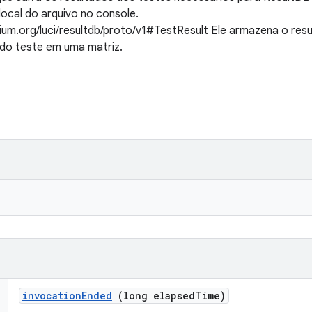
 local do arquivo no console.
ium.org/luci/resultdb/proto/v1#TestResult Ele armazena o res
do teste em uma matriz.
invocation
Ended
(long elapsed
Time)