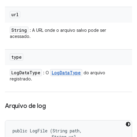
url
String
: A URL onde o arquivo salvo pode ser
acessado.
type
Log
Data
Type
Log
Data
Type
: O
do arquivo
registrado.
Arquivo de log
public LogFile (String path, 

                String url, 
