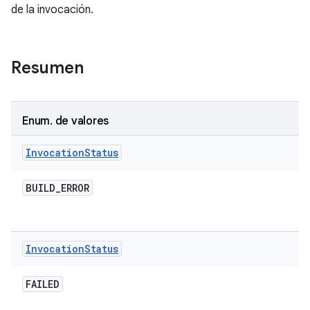
de la invocación.
Resumen
Enum
.
de valores
Invocation
Status
BUILD
_
ERROR
Invocation
Status
FAILED