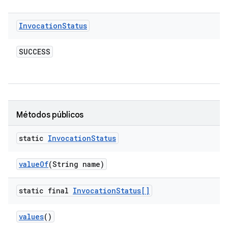
Invocation
Status
SUCCESS
Métodos públicos
static
Invocation
Status
value
Of
(String name)
static final
Invocation
Status[]
values
()