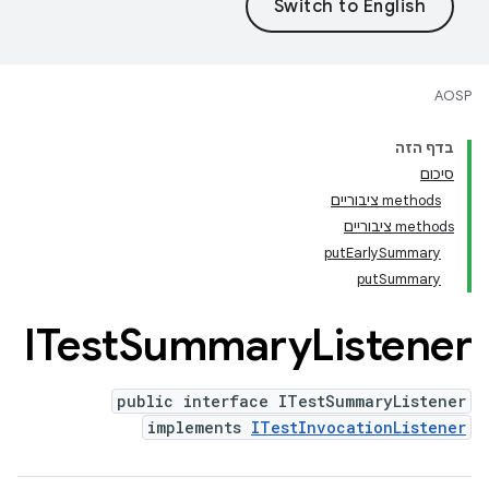
AOSP
בדף הזה
סיכום
‫methods ציבוריים
‫methods ציבוריים
putEarlySummary
putSummary
ITest
Summary
Listener
public interface ITestSummaryListener
implements
ITestInvocationListener