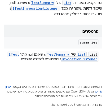
הפונקציה מעבירה
List
של
TestSummary
s שאינם null,
שיכול להיות שהוחזרו מכל
ITestInvocationListener
s
שנוצרו כמופע כחלק מההגדרה.
פרמטרים
summaries
ITest
Test
Summary
List
List
:
של
s שאינם null מתוך
Invocation
Listener
s שמשויכים להגדרה הנוכחית.
דוגמאות התוכן והקוד שבדף הזה כפופות לרישיונות המפורטים בקטע
רישיון
לתוכן
.‏ Java ו-OpenJDK הם סימנים מסחריים או סימנים מסחריים רשומים
של חברת Oracle ו/או של השותפים העצמאיים שלה.
עדכון אחרון: 2026-06-22 (שעון UTC).