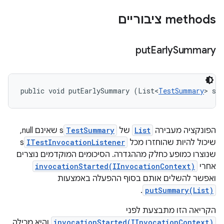
‫methods ציבוריים
put
Early
Summary
public void putEarlySummary (List<
TestSummary
> su
הפונקציה מעבירה
List
של
TestSummary
s שאינם null,
שיכול להיות שהוחזרו מכל
ITestInvocationListener
s
שנוצרו כמופע כחלק מההגדרה. הסיכומים המוקדמים נוצרים
אחרי
invocationStarted(IInvocationContext)
ואפשר להשלים אותם בסוף ההפעלה באמצעות
.
putSummary(List)
הקריאה הזו מתבצעת לפני
invocationStarted(IInvocationContext)
והיא מכילה