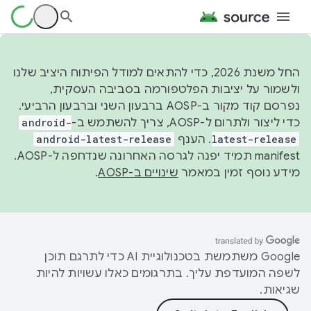
החל משנת 2026, כדי להתאים למודל הפיתוח היציב שלנו
ולשמור על יציבות הפלטפורמה בסביבה העסקית,
נפרסם קוד מקור ב-AOSP ברבעון השני וברבעון הרביעי.
כדי ליצור ולתרום ל-AOSP, צריך להשתמש ב-
android-
latest-release
. הענף
android-latest-release
manifest תמיד יפנה לגרסה האחרונה שנדחפה ל-AOSP.
מידע נוסף זמין במאמר
שינויים ב-AOSP
.
‫Google משתמשת בטכנולוגיית AI כדי לתרגם תוכן
לשפה המועדפת עליך. בתרגומים כאלו עשויות להיות
שגיאות.