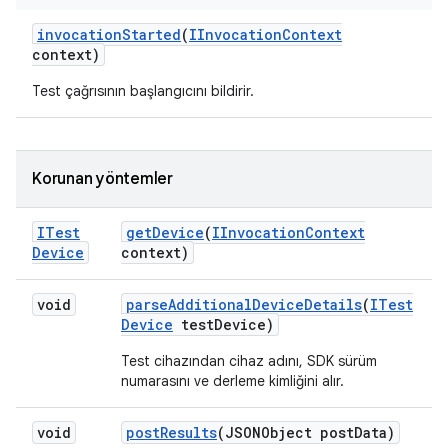
invocation
Started
(
IInvocation
Context
context)
Test çağrısının başlangıcını bildirir.
Korunan yöntemler
ITest
get
Device
(
IInvocation
Context
Device
context)
void
parse
Additional
Device
Details
(
ITest
Device
test
Device)
Test cihazından cihaz adını, SDK sürüm
numarasını ve derleme kimliğini alır.
void
post
Results
(JSONObject post
Data)