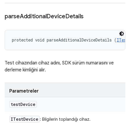
parse
Additional
Device
Details
protected void parseAdditionalDeviceDetails (
ITest
Test cihazından cihaz adını, SDK sürüm numarasını ve
derleme kimliğini alır.
Parametreler
test
Device
ITest
Device
: Bilgilerin toplandığı cihaz.