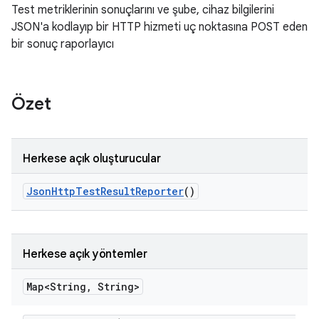
Test metriklerinin sonuçlarını ve şube, cihaz bilgilerini
JSON'a kodlayıp bir HTTP hizmeti uç noktasına POST eden
bir sonuç raporlayıcı
Özet
Herkese açık oluşturucular
Json
Http
Test
Result
Reporter
()
Herkese açık yöntemler
Map<String
,
String>