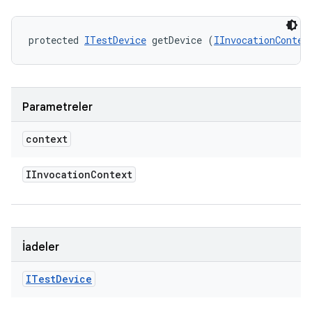
protected 
ITestDevice
 getDevice (
IInvocationContex
Parametreler
context
IInvocation
Context
İadeler
ITest
Device