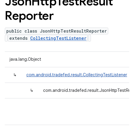
Json
Http
Test
Result
Reporter
public class JsonHttpTestResultReporter
extends
CollectingTestListener
java.lang.Object
↳
com.android.tradefed.result.CollectingTestListener
↳
com.android.tradefed.result.JsonHttpTestRes