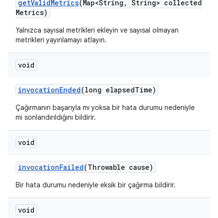
get
Valid
Metrics
(Map<String
,
String> collected
Metrics)
Yalnızca sayısal metrikleri ekleyin ve sayısal olmayan
metrikleri yayınlamayı atlayın.
void
invocation
Ended
(long elapsed
Time)
Çağırmanın başarıyla mı yoksa bir hata durumu nedeniyle
mi sonlandırıldığını bildirir.
void
invocation
Failed
(Throwable cause)
Bir hata durumu nedeniyle eksik bir çağırma bildirir.
void