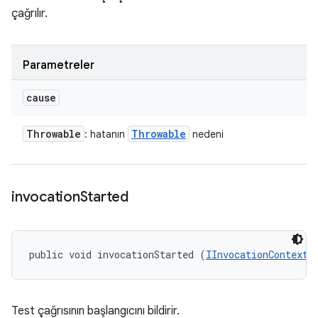
çağrılır.
Parametreler
cause
Throwable
Throwable
: hatanın
nedeni
invocation
Started
public void invocationStarted (
IInvocationContext
 
Test çağrısının başlangıcını bildirir.