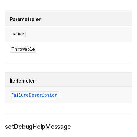
Parametreler
cause
Throwable
İlerlemeler
Failure
Description
set
Debug
Help
Message