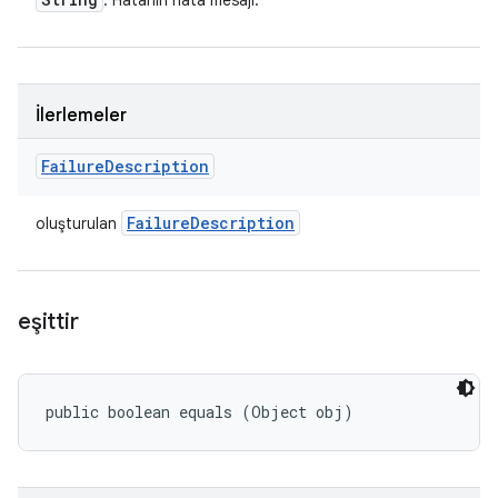
: Hatanın hata mesajı.
İlerlemeler
Failure
Description
Failure
Description
oluşturulan
eşittir
public boolean equals (Object obj)