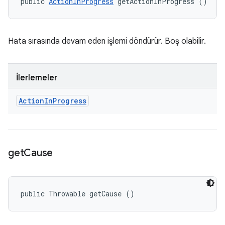
public 
ActionInProgress
 getActionInProgress ()
Hata sırasında devam eden işlemi döndürür. Boş olabilir.
İlerlemeler
Action
In
Progress
get
Cause
public Throwable getCause ()