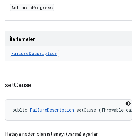
Action
In
Progress
İlerlemeler
Failure
Description
set
Cause
public 
FailureDescription
 setCause (Throwable caus
Hataya neden olan istisnayı (varsa) ayarlar.