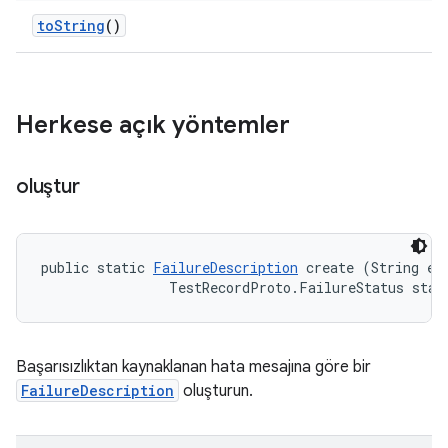
to
String
()
Herkese açık yöntemler
oluştur
public static 
FailureDescription
 create (String err
                TestRecordProto.FailureStatus stat
Başarısızlıktan kaynaklanan hata mesajına göre bir
FailureDescription
oluşturun.