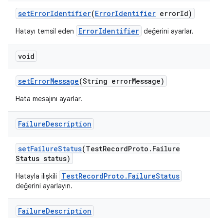
set
Error
Identifier
(
Error
Identifier
error
Id)
ErrorIdentifier
Hatayı temsil eden
değerini ayarlar.
void
set
Error
Message
(String error
Message)
Hata mesajını ayarlar.
Failure
Description
set
Failure
Status
(Test
Record
Proto
.
Failure
Status status)
TestRecordProto.FailureStatus
Hatayla ilişkili
değerini ayarlayın.
Failure
Description