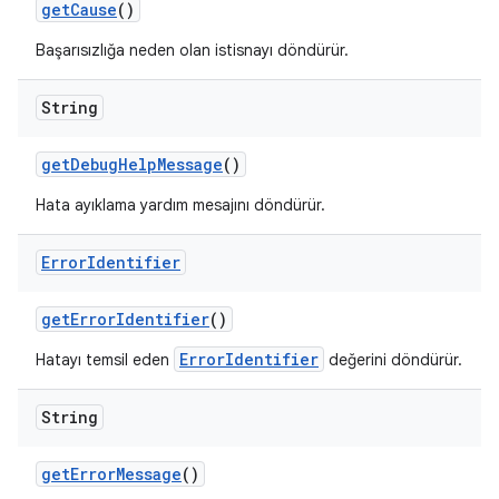
get
Cause
()
Başarısızlığa neden olan istisnayı döndürür.
String
get
Debug
Help
Message
()
Hata ayıklama yardım mesajını döndürür.
Error
Identifier
get
Error
Identifier
()
ErrorIdentifier
Hatayı temsil eden
değerini döndürür.
String
get
Error
Message
()