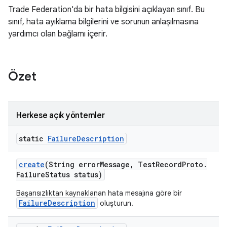
Trade Federation'da bir hata bilgisini açıklayan sınıf. Bu
sınıf, hata ayıklama bilgilerini ve sorunun anlaşılmasına
yardımcı olan bağlamı içerir.
Özet
Herkese açık yöntemler
static
Failure
Description
create
(String error
Message
,
Test
Record
Proto
.
Failure
Status status)
Başarısızlıktan kaynaklanan hata mesajına göre bir
FailureDescription
oluşturun.