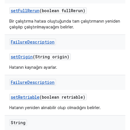
set
Full
Rerun
(boolean full
Rerun)
Bir çalıştırma hatası oluştuğunda tam çalıştırmanın yeniden
çalışılıp çalıştırılmayacağını belirler.
Failure
Description
set
Origin
(String origin)
Hatanın kaynağını ayarlar.
Failure
Description
set
Retriable
(boolean retriable)
Hatanın yeniden alınabilir olup olmadığını belirler.
String