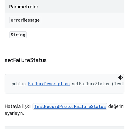
Parametreler
error
Message
String
set
Failure
Status
public 
FailureDescription
 setFailureStatus (TestRe
Hatayla ilişkili
TestRecordProto.FailureStatus
değerini
ayarlayın.