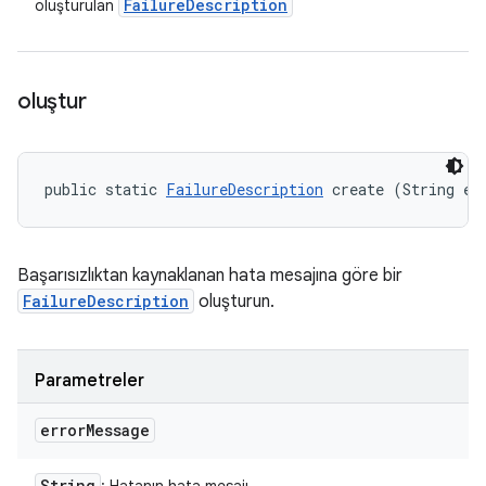
Failure
Description
oluşturulan
oluştur
public static 
FailureDescription
 create (String er
Başarısızlıktan kaynaklanan hata mesajına göre bir
FailureDescription
oluşturun.
Parametreler
error
Message
String