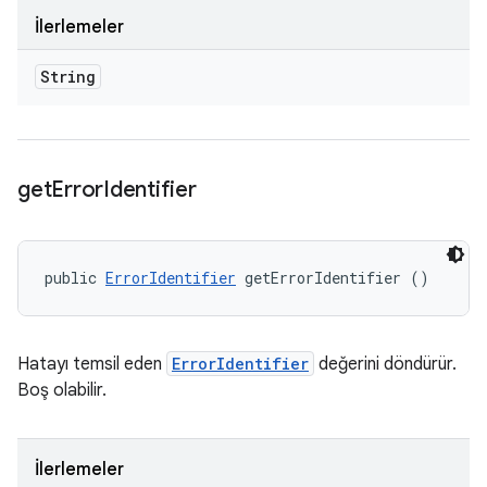
İlerlemeler
String
get
Error
Identifier
public 
ErrorIdentifier
 getErrorIdentifier ()
Hatayı temsil eden
ErrorIdentifier
değerini döndürür.
Boş olabilir.
İlerlemeler