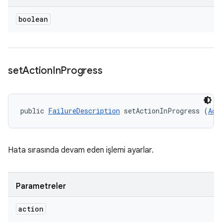
boolean
set
Action
In
Progress
public 
FailureDescription
 setActionInProgress (
Act
Hata sırasında devam eden işlemi ayarlar.
Parametreler
action