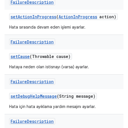
Failure
Description
set
Action
In
Progress
(
Action
In
Progress
action)
Hata sırasında devam eden işlemi ayarlar.
Failure
Description
set
Cause
(Throwable cause)
Hataya neden olan istisnayı (varsa) ayarlar.
Failure
Description
set
Debug
Help
Message
(String message)
Hata için hata ayıklama yardım mesajını ayarlar.
Failure
Description