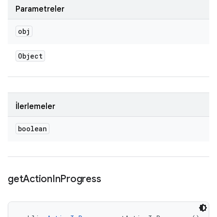
Parametreler
obj
Object
İlerlemeler
boolean
get
Action
In
Progress