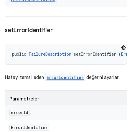
set
Error
Identifier
public 
FailureDescription
 setErrorIdentifier (
Erro
Hatayı temsil eden
ErrorIdentifier
değerini ayarlar.
Parametreler
error
Id
Error
Identifier