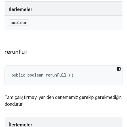
İlerlemeler
boolean
rerun
Full
public boolean rerunFull ()
Tam çalıştırmayı yeniden denememiz gerekip gerekmediğini
döndürür.
İlerlemeler