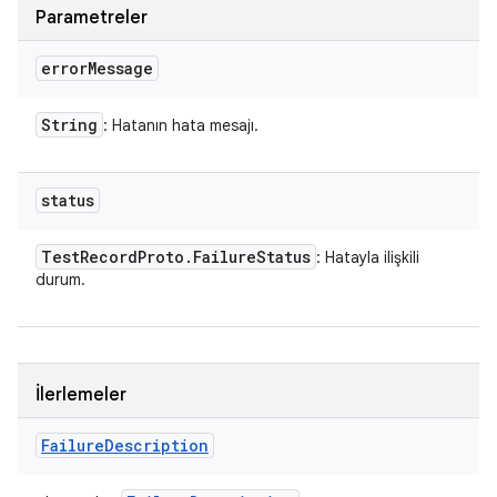
Parametreler
error
Message
String
: Hatanın hata mesajı.
status
Test
Record
Proto
.
Failure
Status
: Hatayla ilişkili
durum.
İlerlemeler
Failure
Description