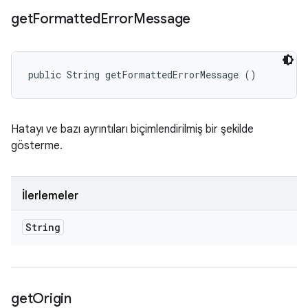
get
Formatted
Error
Message
public String getFormattedErrorMessage ()
Hatayı ve bazı ayrıntıları biçimlendirilmiş bir şekilde
gösterme.
İlerlemeler
String
get
Origin