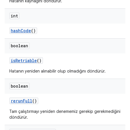
Hatanın kaynağını döndürür.
int
hash
Code
()
boolean
is
Retriable
()
Hatanın yeniden alınabilir olup olmadığını döndürür.
boolean
rerun
Full
()
Tam çalıştırmayı yeniden denememiz gerekip gerekmediğini
döndürür.