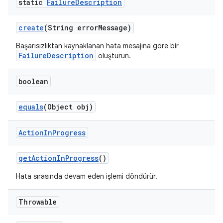
static
Failure
Description
create
(String error
Message)
Başarısızlıktan kaynaklanan hata mesajına göre bir
FailureDescription
oluşturun.
boolean
equals
(Object obj)
Action
In
Progress
get
Action
In
Progress
()
Hata sırasında devam eden işlemi döndürür.
Throwable