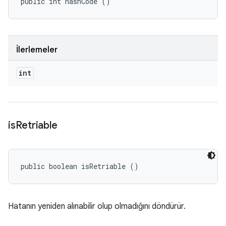
public int hashCode ()
İlerlemeler
int
is
Retriable
public boolean isRetriable ()
Hatanın yeniden alınabilir olup olmadığını döndürür.