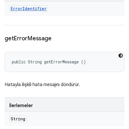
Error
Identifier
get
Error
Message
public String getErrorMessage ()
Hatayla ilişkili hata mesajını döndürür.
İlerlemeler
String