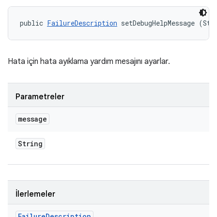
public 
FailureDescription
 setDebugHelpMessage (Str
Hata için hata ayıklama yardım mesajını ayarlar.
Parametreler
message
String
İlerlemeler
Failure
Description