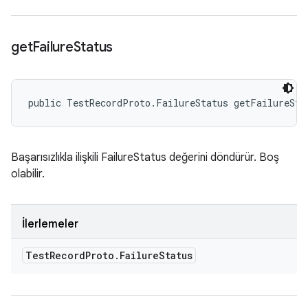
get
Failure
Status
public TestRecordProto.FailureStatus getFailureSta
Başarısızlıkla ilişkili FailureStatus değerini döndürür. Boş
olabilir.
İlerlemeler
Test
Record
Proto
.
Failure
Status