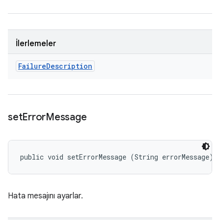
İlerlemeler
Failure
Description
set
Error
Message
public void setErrorMessage (String errorMessage)
Hata mesajını ayarlar.