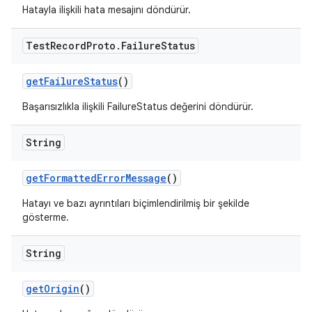
Hatayla ilişkili hata mesajını döndürür.
Test
Record
Proto
.
Failure
Status
get
Failure
Status
()
Başarısızlıkla ilişkili FailureStatus değerini döndürür.
String
get
Formatted
Error
Message
()
Hatayı ve bazı ayrıntıları biçimlendirilmiş bir şekilde
gösterme.
String
get
Origin
()