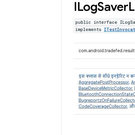
ILog
Saver
L
public interface ILogS
implements
ITestInvocat
com.android.tradefed.result
इस क्लास से सीधे इनहेरिट न कर
AggregatePostProcessor
,
A
BaseDeviceMetricCollector
,
BluetoothConnectionStateC
BugreportzOnFailureCollect
CodeCoverageCollector
, और