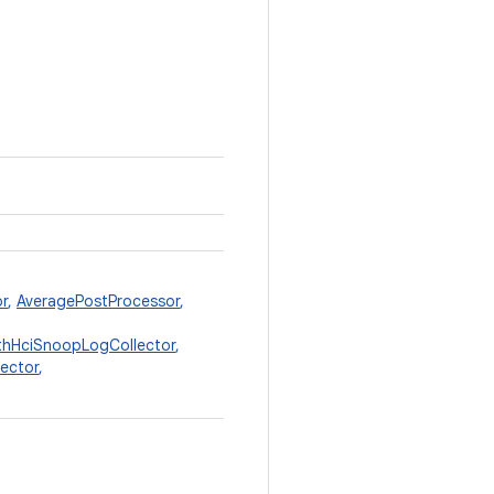
r
,
AveragePostProcessor
,
thHciSnoopLogCollector
,
ector
,