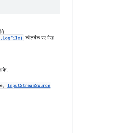
ीधे
,LogFile)
कॉलबैक पर ऐसा
 सके.
e
,
Input
Stream
Source