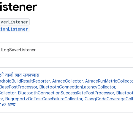
istener
averListener
ionListener
.ILogSaverListener
ने वाली ज्ञात सबक्लास
ndroidBuildResultReporter
,
AtraceCollector
,
AtraceRunMetricCollecto
BasePostProcessor
,
BluetoothConnectionLatencyCollector
,
ollector
,
BluetoothConnectionSuccessRatePostProcessor
,
Bluetoo
or
,
BugreportzOnTestCaseFailureCollector
,
ClangCodeCoverageColl
 63 अन्य.