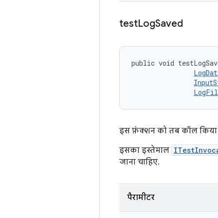
test
Log
Saved
public void testLogSav
LogDat
InputS
LogFil
इस फ़ंक्शन को तब कॉल किया ज
इसका इस्तेमाल
ITestInvoc
जाना चाहिए.
पैरामीटर