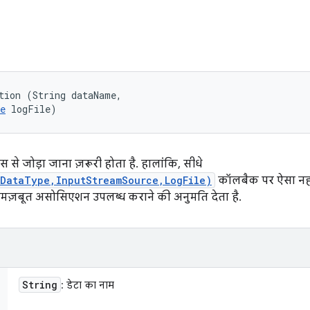
tion (String dataName, 

e
 logFile)
स से जोड़ा जाना ज़रूरी होता है. हालांकि, सीधे
gDataType,InputStreamSource,LogFile)
कॉलबैक पर ऐसा नह
ज़बूत असोसिएशन उपलब्ध कराने की अनुमति देता है.
String
: डेटा का नाम