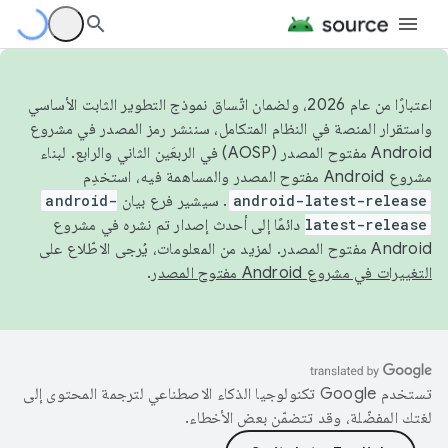
اعتبارًا من عام 2026، ولضمان اتّساق نموذج التطوير الثابت الأساسي
واستقرار المنصة في النظام المتكامل، سننشر رمز المصدر في مشروع
Android مفتوح المصدر (AOSP) في الربعَين الثاني والرابع. لبناء
مشروع Android مفتوح المصدر والمساهمة فيه، استخدِم
android-latest-release
. سيشير فرع بيان
android-
latest-release
دائمًا إلى أحدث إصدار تم نشره في مشروع
Android مفتوح المصدر. لمزيد من المعلومات، يُرجى الاطّلاع على
التغييرات في مشروع Android مفتوح المصدر
.
تستخدم Google تكنولوجيا الذكاء الاصطناعي لترجمة المحتوى إلى
لغتك المفضّلة، وقد تتضمّن بعض الأخطاء.