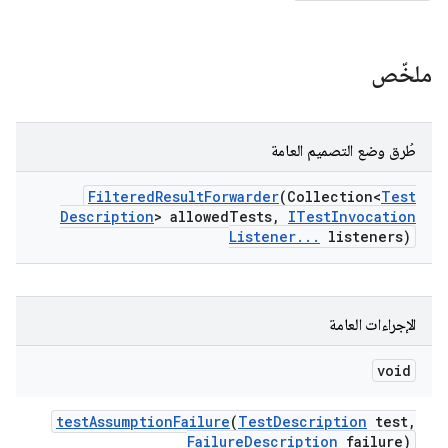
ملخّص
طُرق وضع التصميم العامة
Filtered
Result
Forwarder
(Collection<
Test
Description
> allowed
Tests
,
ITest
Invocation
Listener
.
.
.
listeners)
الإجراءات العامة
void
test
Assumption
Failure
(
Test
Description
test
,
Failure
Description
failure)