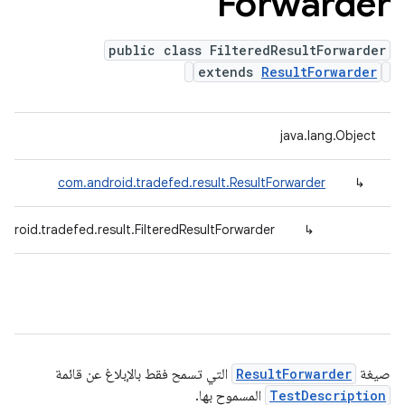
Forwarder
public class FilteredResultForwarder
extends
ResultForwarder
java.lang.Object
com.android.tradefed.result.ResultForwarder
↳
droid.tradefed.result.FilteredResultForwarder
↳
صيغة
ResultForwarder
التي تسمح فقط بالإبلاغ عن قائمة
TestDescription
المسموح بها.