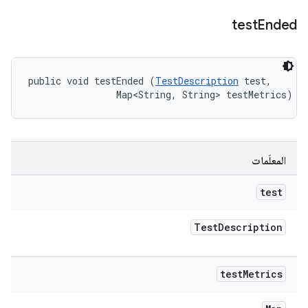
test
Ended
public void testEnded (
TestDescription
 test, 

                Map<String, String> testMetrics)
المعلَمات
test
Test
Description
test
Metrics