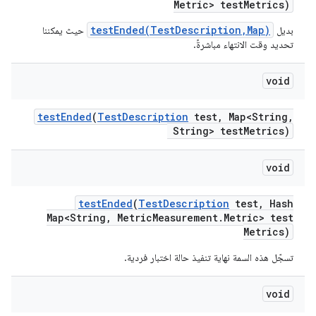
Metric> test
Metrics)
testEnded(TestDescription,Map)
بديل
حيث يمكننا
تحديد وقت الانتهاء مباشرةً.
void
test
Ended
(
Test
Description
test
,
Map<String
,
String> test
Metrics)
void
test
Ended
(
Test
Description
test
,
Hash
Map<String
,
Metric
Measurement
.
Metric> test
Metrics)
تسجّل هذه السمة نهاية تنفيذ حالة اختبار فردية.
void