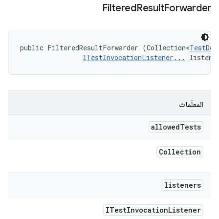
Filtered
Result
Forwarder
public FilteredResultForwarder (Collection<
TestDes
ITestInvocationListener...
 listene
المعلَمات
allowed
Tests
Collection
listeners
ITest
Invocation
Listener