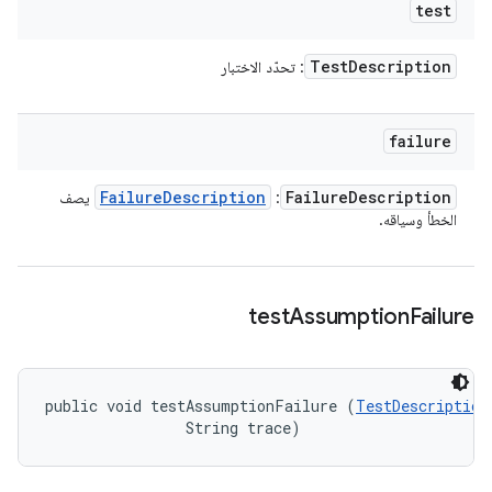
test
Test
Description
: تحدّد الاختبار
failure
Failure
Description
Failure
Description
:
يصف
الخطأ وسياقه.
test
Assumption
Failure
public void testAssumptionFailure (
TestDescription
                String trace)