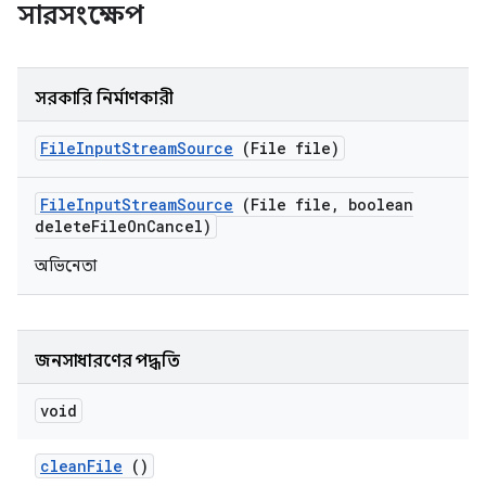
সারসংক্ষেপ
সরকারি নির্মাণকারী
File
Input
Stream
Source
(File file)
File
Input
Stream
Source
(File file
,
boolean
delete
File
On
Cancel)
অভিনেতা
জনসাধারণের পদ্ধতি
void
clean
File
()