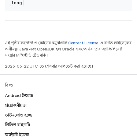
long
এই পৃষ্ঠার কন্টেন্ট ও কোডের নমুনাগুলি
Content License
-এ বর্ণিত লাইসেন্সের
অধীনস্থ। Java এবং OpenJDK হল Oracle এবং/অথবা তার অ্যাফিলিয়েট
সংস্থার রেজিস্টার্ড ট্রেডমার্ক।
2026-06-22 UTC-তে শেষবার আপডেট করা হয়েছে।
বিল্ড
Android স্টোরেজ
প্রয়োজনীয়তা
ডাউনলোড হচ্ছে
প্রিভিউ বাইনারি
ফ্যাক্টরি ইমেজ