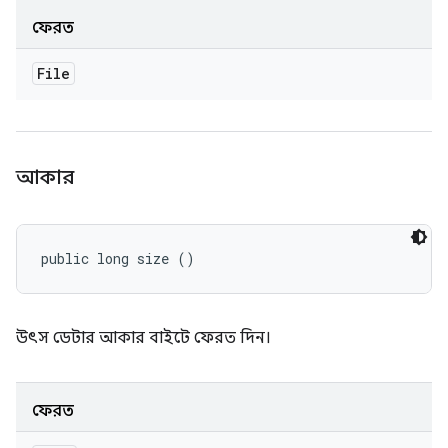
ফেরত
File
আকার
public long size ()
উৎস ডেটার আকার বাইটে ফেরত দিন।
ফেরত