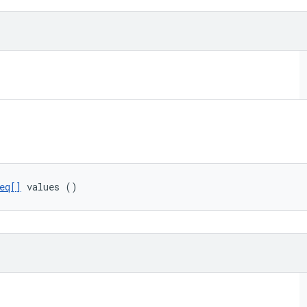
eq[]
 values ()