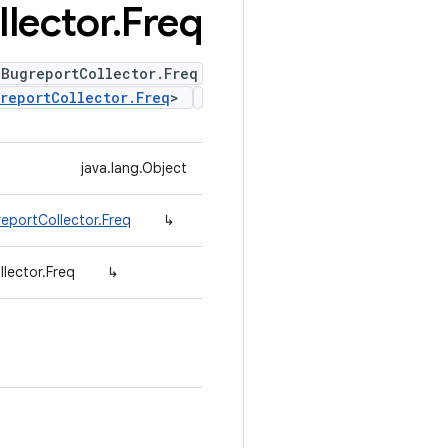
llector
.
Freq
BugreportCollector.Freq
reportCollector.Freq
>
java.lang.Object
reportCollector.Freq
↳
lector.Freq
↳