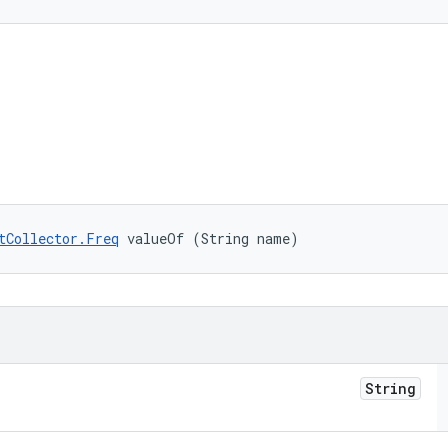
tCollector.Freq
 valueOf (String name)
String