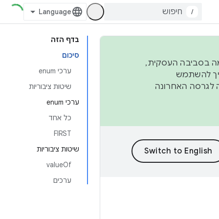
/
בדף הזה
סיכום
פורמה בסביבה העסקית,
ערכי enum
ברבעון השני וברבעון הרביעי. כדי ליצור ולתרום ל-AOSP, צריך להשתמש
ד יפנה לגרסה האחרונה
שיטות ציבוריות
ערכי enum
כל אחד
FIRST
שיטות ציבוריות
valueOf
ערכים