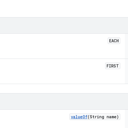
EACH
FIRST
value
Of
(String name)