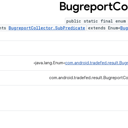
Bugreport
Co
public static final enum 
ents
BugreportCollector.SubPredicate
extends Enum<
Bug
>
java.lang.Enum<
com.android.tradefed.result.Bug
com.android.tradefed.result.BugreportCol