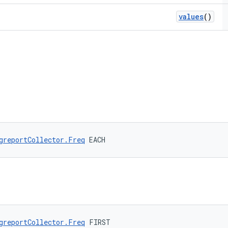
values
()
greportCollector.Freq
 EACH
greportCollector.Freq
 FIRST