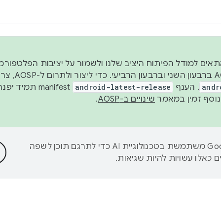
 2026, כדי להתאים למודל הפיתוח היציב שלנו ולשמור על יציבות הפלט
נפרסם קוד מקור ב-AOSP 
andr
. הענף
android-latest-release
manifest תמי
שינויים ב-AOSP
.
‫Google משתמשת בטכנולוגיית AI כדי לתרגם תוכן לשפה
 כאלו עשויות להיות שגיאות.