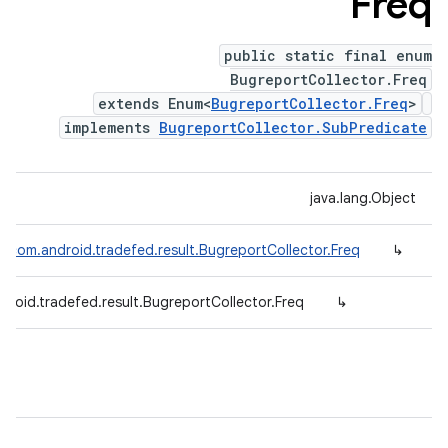
Freq
public static final enum
BugreportCollector.Freq
extends Enum<
BugreportCollector.Freq
>
implements
BugreportCollector.SubPredicate
java.lang.Object
m<
com.android.tradefed.result.BugreportCollector.Freq
↳
droid.tradefed.result.BugreportCollector.Freq
↳