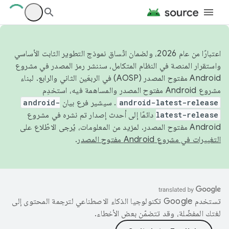
اعتبارًا من عام 2026، ولضمان اتّساق نموذج التطوير الثابت الأساسي
واستقرار المنصة في النظام المتكامل، سننشر رمز المصدر في مشروع
Android مفتوح المصدر (AOSP) في الربعَين الثاني والرابع. لبناء
مشروع Android مفتوح المصدر والمساهمة فيه، استخدِم
android-latest-release
. سيشير فرع بيان
android-
latest-release
دائمًا إلى أحدث إصدار تم نشره في مشروع
Android مفتوح المصدر. لمزيد من المعلومات، يُرجى الاطّلاع على
التغييرات في مشروع Android مفتوح المصدر
.
تستخدم Google تكنولوجيا الذكاء الاصطناعي لترجمة المحتوى إلى
لغتك المفضّلة، وقد تتضمّن بعض الأخطاء.