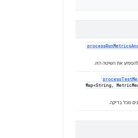
process
Run
Metrics
An
להטמיע את השיטה הזו.
process
Test
Me
Map<String
,
Metric
Me
ים מכל בדיקה.