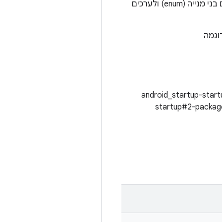
ושדות פרוטו עם ערכי מחרוזת עד שנתקלים בשדה עם ערך מספרי. הפונקציה מתייחסת לטיפוסים בני מנייה (enum) ולערכים
וגמה
android_startup-star
startup#2-package