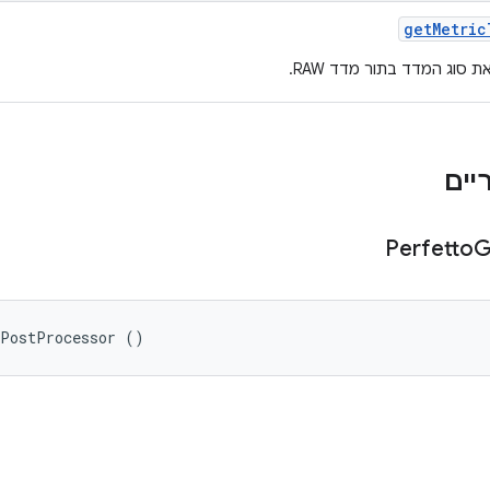
get
Metric
ת סוג המדד בתור מדד RAW.
Perfetto
G
cPostProcessor ()