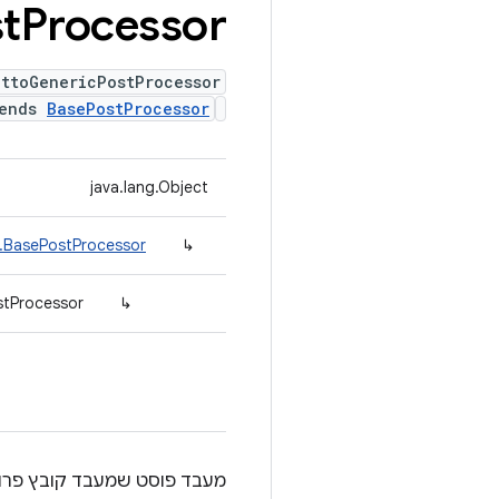
t
Processor
ttoGenericPostProcessor
tends
BasePostProcessor
java.lang.Object
r.BasePostProcessor
↳
stProcessor
↳