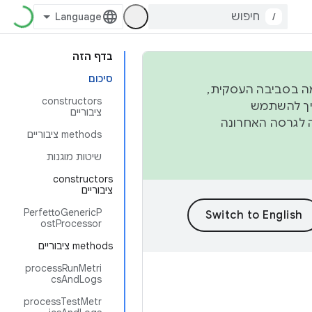
/
בדף הזה
סיכום
פורמה בסביבה העסקית,
‫constructors
ברבעון השני וברבעון הרביעי. כדי ליצור ולתרום ל-AOSP, צריך להשתמש
ציבוריים
ד יפנה לגרסה האחרונה
‫methods ציבוריים
שיטות מוגנות
‫constructors
ציבוריים
PerfettoGenericP
ostProcessor
‫methods ציבוריים
processRunMetri
csAndLogs
processTestMetr