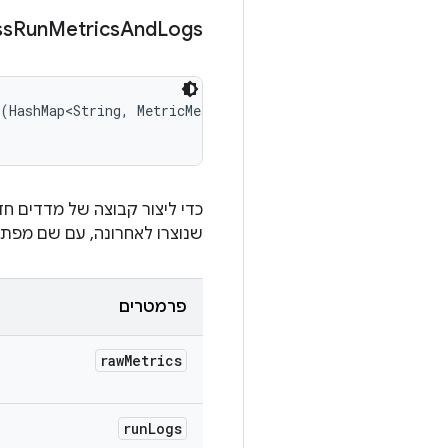
ss
Run
Metrics
And
Logs
(HashMap<String, MetricMeasurement.Metric> rawMetrics, 

כדי ליצור קבוצה של מדדים חד
שנוצרו לאחרונה, עם שם מפתח י
פרמטרים
raw
Metrics
run
Logs