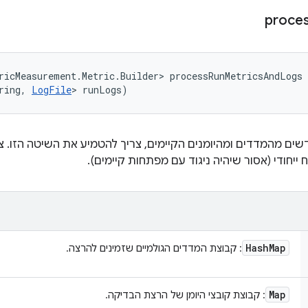
proce
ricMeasurement.Metric.Builder> processRunMetricsAndLogs 
ring, 
LogFile
> runLogs)
שים מהמדדים ומהיומנים הקיימים, צריך להטמיע את השיטה הזו. 
יחודי (אסור שיהיה ניגוד עם מפתחות קיימים).
Hash
Map
: קבוצת המדדים הגולמיים שזמינים להרצה.
Map
: קבוצת קובצי היומן של הרצת הבדיקה.