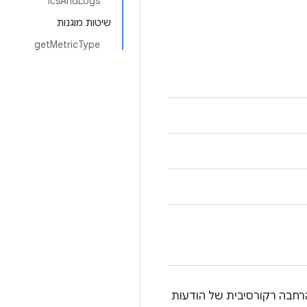
icsAndLogs
שיטות מוגנות
getMetricType
perfet לצמדי מפתח/ערך על ידי הרחבה רקורסיבית של הודעות