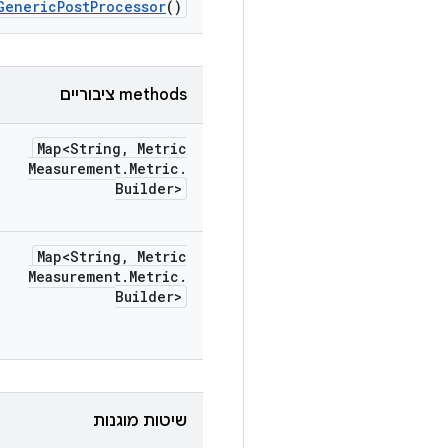
Generic
Post
Processor
()
‫methods ציבוריים
Map<String
,
Metric
Measurement
.
Metric
.
Builder>
Map<String
,
Metric
Measurement
.
Metric
.
Builder>
שיטות מוגנות