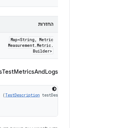
החזרות
Map<String
,
Metric
Measurement
.
Metric
.
Builder>
s
Test
Metrics
And
Logs
s (
TestDescription
 testDescription, 
