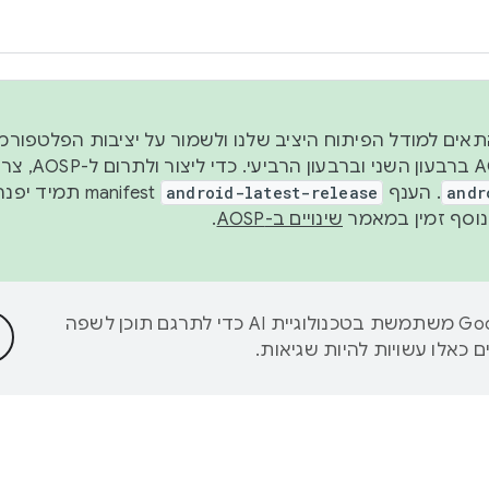
 2026, כדי להתאים למודל הפיתוח היציב שלנו ולשמור על יציבות הפלט
נפרסם קוד מקור ב-AOSP 
andr
. הענף
android-latest-release
manifest תמי
שינויים ב-AOSP
.
‫Google משתמשת בטכנולוגיית AI כדי לתרגם תוכן לשפה
 כאלו עשויות להיות שגיאות.