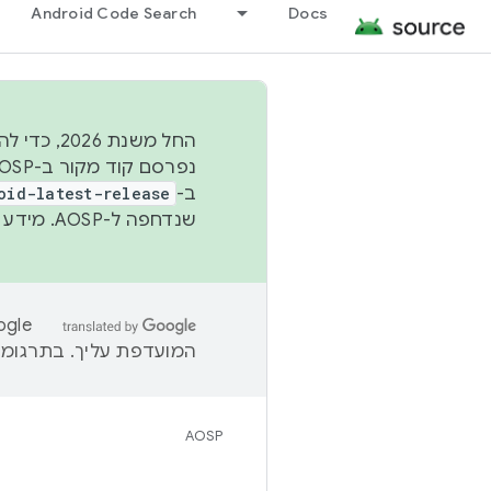
Android Code Search
Docs
החל משנת
ב-
oid-latest-release
שנדחפה ל-AOSP. מידע נוסף זמין במאמר
המועדפת עליך. בתרגומים
AOSP