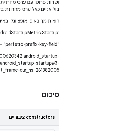
בוליאניים כאל ערכי מחרוזת ב
הוא תומך באופן אופציונלי בא
‫'perfetto-indexed-list-field' – perfetto.protos.AndroidStartupMetric.Startup
‫"perfetto-prefix-key-field" –‏ perfetto.protos.ProcessRenderInfo.process_name
300620342 android_startup-
android_startup-startup#3-
st_frame-dur_ns: 261382005
סיכום
‫constructors ציבוריים