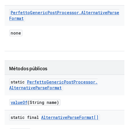
Perfetto
Generic
Post
Processor
.
Alternative
Parse
Format
none
Métodos públicos
static
Perfetto
Generic
Post
Processor
.
Alternative
Parse
Format
value
Of
(String name)
static final
Alternative
Parse
Format[]