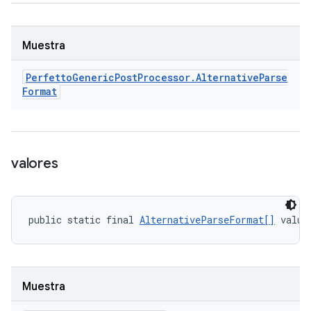
Muestra
Perfetto
Generic
Post
Processor
.
Alternative
Parse
Format
valores
public static final 
AlternativeParseFormat[]
 value
Muestra