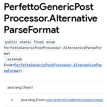
Perfetto
Generic
Post
Processor
.
Alternative
Parse
Format
public static final enum
PerfettoGenericPostProcessor.AlternativeParseFor
mat
extends
Enum<
PerfettoGenericPostProcessor.AlternativePar
seFormat
>
java.lang.Object
↳
java.lang.Enum<
com.android.tradefed.postprocessor.P