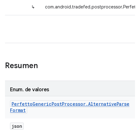
↳
com.android.tradefed.postprocessor.Perfetto
Resumen
Enum
.
de valores
Perfetto
Generic
Post
Processor
.
Alternative
Parse
Format
json