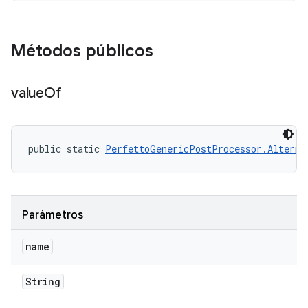
Métodos públicos
value
Of
public static 
PerfettoGenericPostProcessor.Alterna
Parámetros
name
String