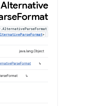
.
Alternative
arse
Format
r.AlternativeParseFormat
lternativeParseFormat
>
java.lang.Object
ernativeParseFormat
↳
ParseFormat
↳