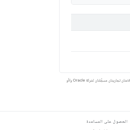
. إنّ Java وOpenJDK هما علامتان تجاريتان مسجَّلتان لشركة Oracle و/أو
الحصول على المساعدة