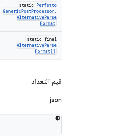
static
Perfetto
Generic
Post
Processor
.
Alternative
Parse
Format
static final
Alternative
Parse
Format[]
قيم التعداد
json