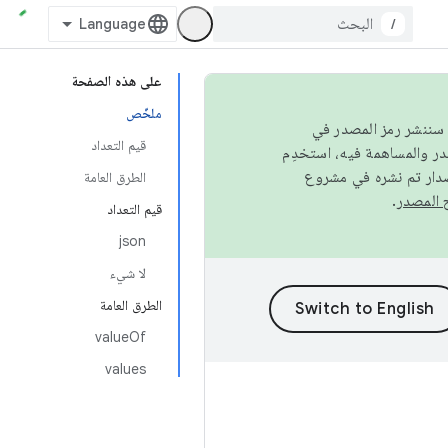
/
على هذه الصفحة
ملخّص
كامل، سننشر رمز المصدر في
قيم التعداد
صدار تم نشره في مشروع
الطرق العامة
.
قيم التعداد
json
لا شيء
الطرق العامة
valueOf
values