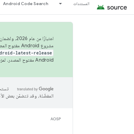
المستندات
Android Code Search
اعتبارًا من
مشروع Android مفتوح المصدر (AOSP) في الربعَين الثاني والرابع. لبناء مشروع Android مفتوح المصدر والمساهمة فيه، استخدِم
droid-latest-release
Android مفتوح المصدر. لمزيد من المعلومات، يُرجى الاطّلاع على
المفضّلة، وقد تتضمّن بعض الأ
AOSP