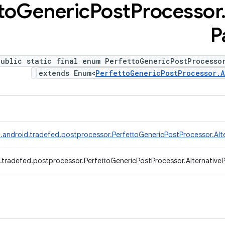
to
Generic
Post
Processor
P
public static final enum PerfettoGenericPostProcesso
extends Enum<
PerfettoGenericPostProcessor.A
.android.tradefed.postprocessor.PerfettoGenericPostProcessor.Alt
.tradefed.postprocessor.PerfettoGenericPostProcessor.Alternative