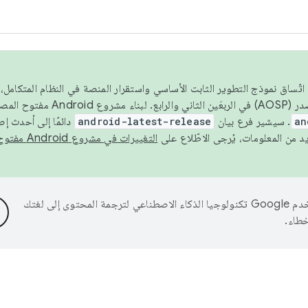
 عام 2026، ولضمان اتّساق نموذج التطوير الثابت الأساسي واستقرار المنصة في النظام المت
an
. سيشير فرع بيان
android-latest-release
دائمًا إلى أحدث إ
التغييرات في مشروع Android مفتوح المصدر
تستخدم Google تكنولوجيا الذكاء الاصطناعي لترجمة المحتوى إلى لغتك
خطاء.