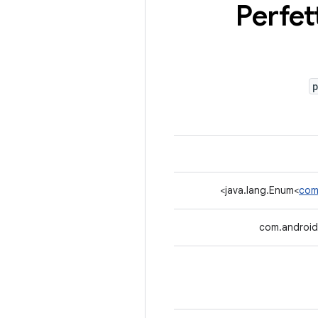
Perfet
>
java.lang.Enum<
com
com.android