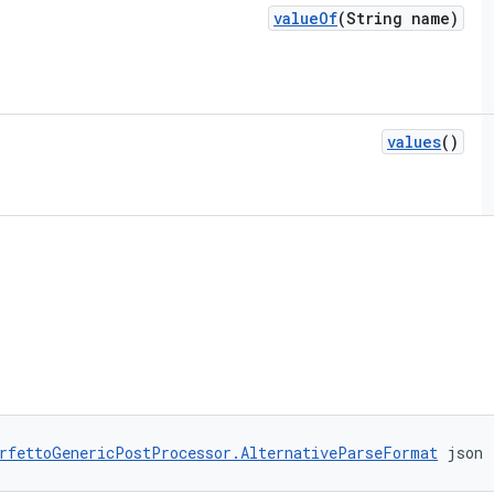
value
Of
(String name)
values
()
rfettoGenericPostProcessor.AlternativeParseFormat
 json