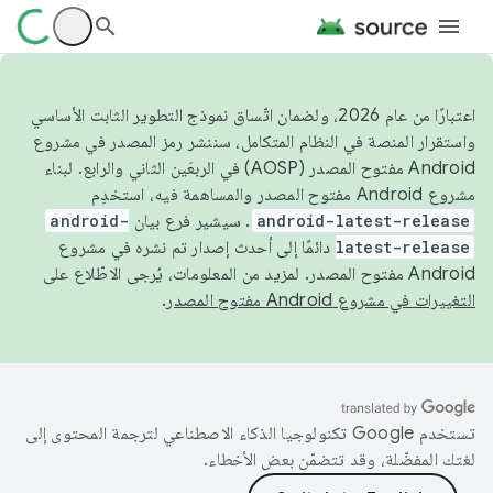
اعتبارًا من عام 2026، ولضمان اتّساق نموذج التطوير الثابت الأساسي
واستقرار المنصة في النظام المتكامل، سننشر رمز المصدر في مشروع
Android مفتوح المصدر (AOSP) في الربعَين الثاني والرابع. لبناء
مشروع Android مفتوح المصدر والمساهمة فيه، استخدِم
android-latest-release
. سيشير فرع بيان
android-
latest-release
دائمًا إلى أحدث إصدار تم نشره في مشروع
Android مفتوح المصدر. لمزيد من المعلومات، يُرجى الاطّلاع على
التغييرات في مشروع Android مفتوح المصدر
.
تستخدم Google تكنولوجيا الذكاء الاصطناعي لترجمة المحتوى إلى
لغتك المفضّلة، وقد تتضمّن بعض الأخطاء.