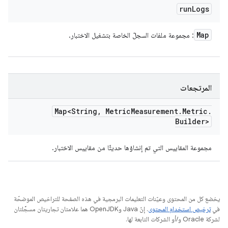
run
Logs
Map
: مجموعة ملفات السجلّ الخاصة بتشغيل الاختبار.
المرتجعات
Map<String
,
Metric
Measurement
.
Metric
.
Builder>
مجموعة المقاييس التي تم إنشاؤها حديثًا من مقاييس الاختبار.
يخضع كل من المحتوى وعيّنات التعليمات البرمجية في هذه الصفحة للتراخيص الموضحّة
في
ترخيص استخدام المحتوى
. إنّ Java وOpenJDK هما علامتان تجاريتان مسجَّلتان
لشركة Oracle و/أو الشركات التابعة لها.