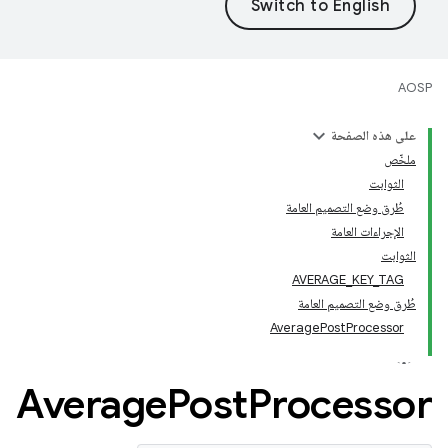
AOSP
على هذه الصفحة
ملخّص
الثوابت
طُرق وضع التصميم العامة
الإجراءات العامة
الثوابت
AVERAGE_KEY_TAG
طُرق وضع التصميم العامة
AveragePostProcessor
‫Average
Post
Processor