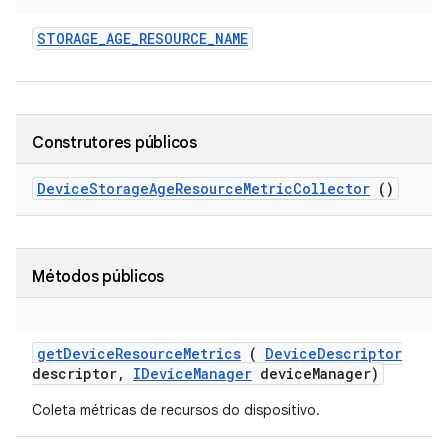
STORAGE
_
AGE
_
RESOURCE
_
NAME
Construtores públicos
Device
Storage
Age
Resource
Metric
Collector
()
Métodos públicos
get
Device
Resource
Metrics
(
Device
Descriptor
descriptor
,
IDevice
Manager
device
Manager)
Coleta métricas de recursos do dispositivo.