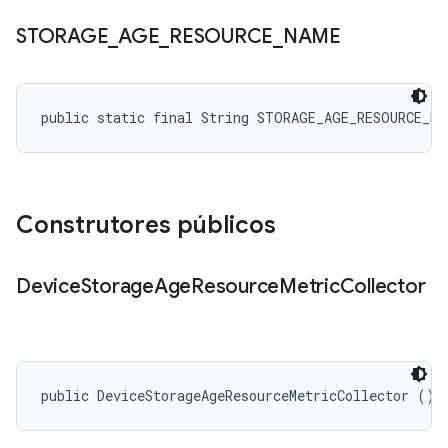
STORAGE
_
AGE
_
RESOURCE
_
NAME
public static final String STORAGE_AGE_RESOURCE_NA
Construtores públicos
Device
Storage
Age
Resource
Metric
Collector
public DeviceStorageAgeResourceMetricCollector ()