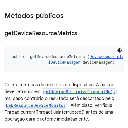
Métodos públicos
get
Device
Resource
Metrics
public 
 getDeviceResourceMetrics (
DeviceDescriptor
IDeviceManager
 deviceManager)
Coleta métricas de recursos do dispositivo. A função
deve retornar em
getDeviceMetricizeTimeoutMs()
ms, caso contrário o resultado será descartado pelo
LabResourceDeviceMonitor
. Além disso, verifique
Thread.currentThread().isInterrupted() antes de uma
operação cara e retorne imediatamente.