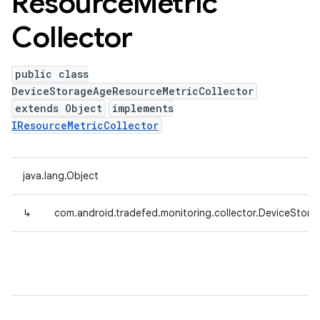
Resource
Metric
Collector
public class
DeviceStorageAgeResourceMetricCollector
extends Object
implements
IResourceMetricCollector
java.lang.Object
↳
com.android.tradefed.monitoring.collector.DeviceStor