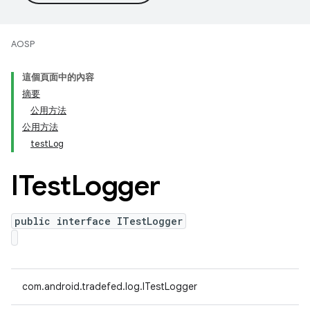
AOSP
這個頁面中的內容
摘要
公用方法
公用方法
testLog
ITest
Logger
public interface ITestLogger
com.android.tradefed.log.ITestLogger