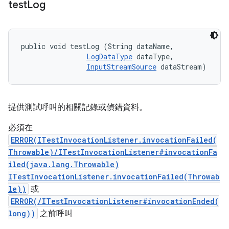
test
Log
public void testLog (String dataName, 

LogDataType
 dataType, 

InputStreamSource
 dataStream)
提供測試呼叫的相關記錄或偵錯資料。
必須在
ERROR(ITestInvocationListener.invocationFailed(
Throwable)/ITestInvocationListener#invocationFa
iled(java.lang.Throwable)
ITestInvocationListener.invocationFailed(Throwab
le))
或
ERROR(/ITestInvocationListener#invocationEnded(
long))
之前呼叫