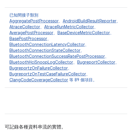
已知間接子類別
AggregatePostProcessor
、
AndroidBuildResultReporter
、
AtraceCollector
、
AtraceRunMetricCollector
、
AveragePostProcessor
、
BaseDeviceMetricCollector
、
BasePostProcessor
、
BluetoothConnectionLatencyCollector
、
BluetoothConnectionStateCollector
、
BluetoothConnectionSuccessRatePostProcessor
、
BluetoothHciSnoopLogCollector
、
BugreportCollector
、
BugreportzOnFailureCollector
、
BugreportzOnTestCaseFailureCollector
、
ClangCodeCoverageCollector
等 89 個項目。
可記錄各種資料串流的實體。