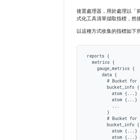
後置處理器，用於處理以「
式化工具清單擷取指標，然
以這種方式收集的指標如下所
 reports {

   metrics {

     gauge_metrics {

       data {

         # Bucket for 
         bucket_info {

           atom {...}

           atom {...}

           ...

         }

         # Bucket for 
         bucket_info {

           atom {...}

           atom {...}
