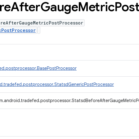
re
After
Gauge
Metric
Pos
oreAfterGaugeMetricPostProcessor
cPostProcessor
ed.postprocessor.BasePostProcessor
d.tradefed.postprocessor.StatsdGenericPostProcessor
m.android.tradefed.postprocessor.StatsdBeforeAfterGaugeMetricP