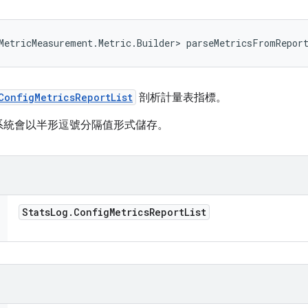
MetricMeasurement.Metric.Builder> parseMetricsFromRepor
ConfigMetricsReportList
剖析計量表指標。
系統會以半形逗號分隔值形式儲存。
Stats
Log
.
Config
Metrics
Report
List