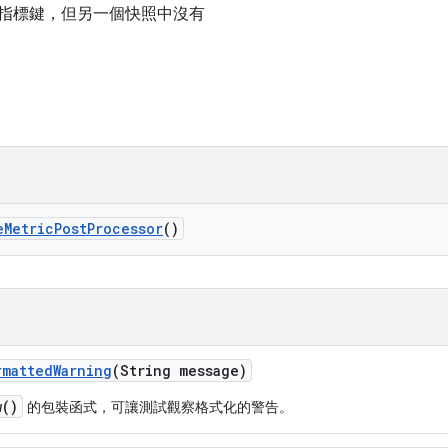
指標鍵，但另一個快照中沒有
e
Metric
Post
Processor
()
rmatted
Warning
(String message)
w()
的包裝函式，可讓測試觀察格式化的警告。