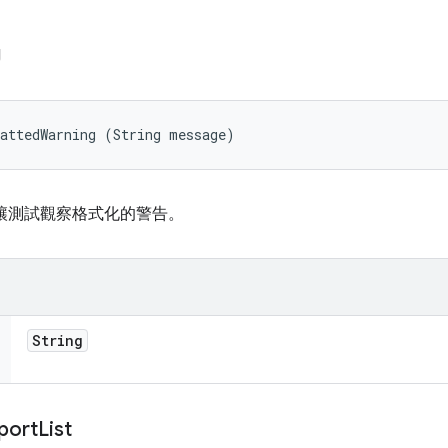
g
mattedWarning (String message)
讓測試觀察格式化的警告。
String
port
List