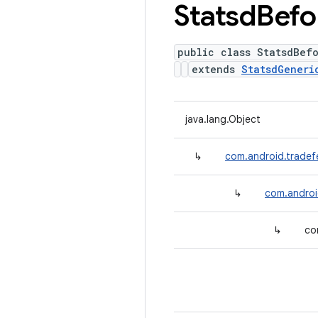
Statsd
Befo
public class StatsdBef
extends
StatsdGeneri
java.lang.Object
↳
com.android.tradef
↳
com.androi
↳
co