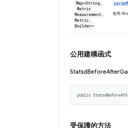
Map<String
,
parse
Metric
使用 A
Measurement
.
Metric
.
Builder>
公用建構函式
Statsd
Before
After
Ga
public StatsdBeforeAf
受保護的方法