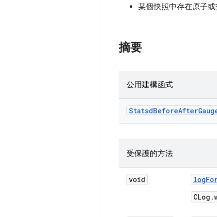
某個快照中存在原子或
摘要
公用建構函式
Statsd
Before
After
Gaug
受保護的方法
void
log
Fo
CLog.