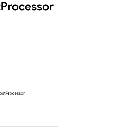
t
Processor
ostProcessor