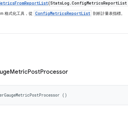
Metrics
From
Report
List
(Stats
Log
.
Config
Metrics
Report
List
ConfigMetricsReportList
tom 格式化工具，從
剖析計量表指標。
uge
Metric
Post
Processor
terGaugeMetricPostProcessor ()