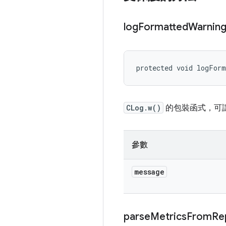
log
Formatted
Warnin
protected void logFor
CLog.w()
的包裝函式，可
參數
message
parse
Metrics
From
Re