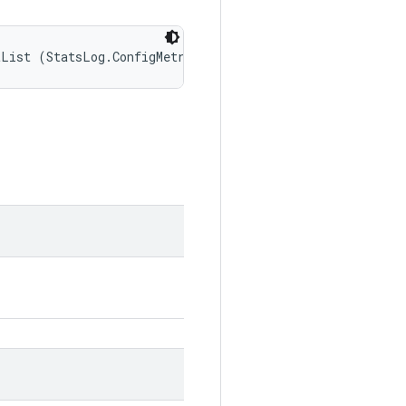
tList (StatsLog.ConfigMetricsReportList reportList)