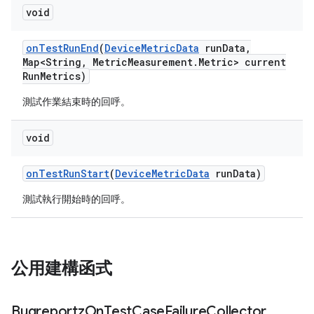
void
on
Test
Run
End
(
Device
Metric
Data
run
Data
,
Map<String
,
Metric
Measurement
.
Metric> current
Run
Metrics)
測試作業結束時的回呼。
void
on
Test
Run
Start
(
Device
Metric
Data
run
Data)
測試執行開始時的回呼。
公用建構函式
Bugreportz
On
Test
Case
Failure
Collector