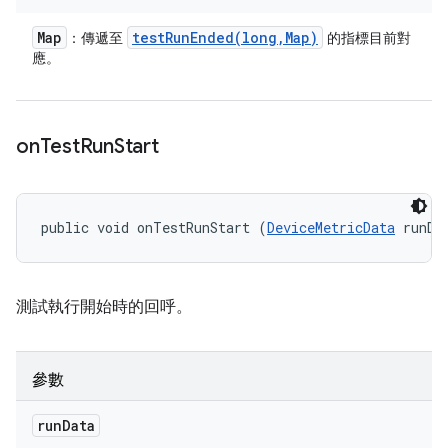
Map
testRunEnded(
long
,
Map)
：傳遞至
的指標目前對
應。
on
Test
Run
Start
public void onTestRunStart (
DeviceMetricData
 runDa
測試執行開始時的回呼。
參數
run
Data