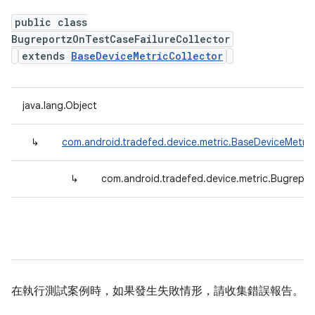
public class
BugreportzOnTestCaseFailureCollector
extends
BaseDeviceMetricCollector
java.lang.Object
↳
com.android.tradefed.device.metric.BaseDeviceMetric
↳
com.android.tradefed.device.metric.Bugrepor
在執行測試案例時，如果發生失敗情形，請收集錯誤報告。