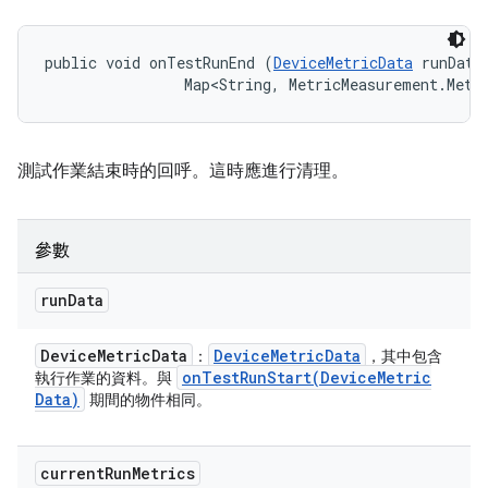
public void onTestRunEnd (
DeviceMetricData
 runData,
                Map<String, MetricMeasurement.Metr
測試作業結束時的回呼。這時應進行清理。
參數
run
Data
Device
Metric
Data
Device
Metric
Data
：
，其中包含
onTestRunStart(
Device
Metric
執行作業的資料。與
Data)
期間的物件相同。
current
Run
Metrics