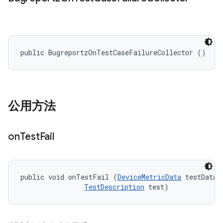
public BugreportzOnTestCaseFailureCollector ()
公用方法
on
Test
Fail
public void onTestFail (
DeviceMetricData
 testData, 
TestDescription
 test)