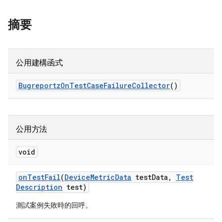
摘要
公用建構函式
Bugreportz
On
Test
Case
Failure
Collector
()
公用方法
void
on
Test
Fail
(
Device
Metric
Data
test
Data
,
Test
Description
test)
測試案例失敗時的回呼。