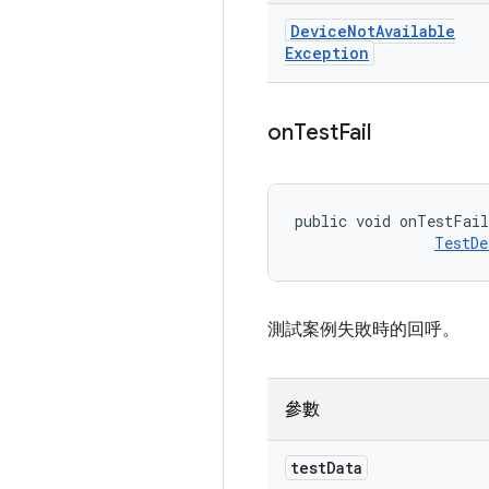
Device
Not
Available
Exception
on
Test
Fail
public void onTestFai
TestDe
測試案例失敗時的回呼。
參數
test
Data