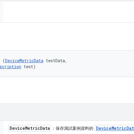
l (
DeviceMetricData
 testData, 

scription
 test)
Device
Metric
Data
Device
Metric
Dat
：保存測試案例資料的