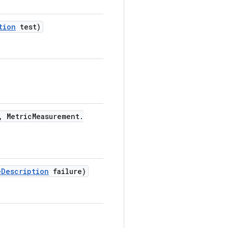
tion
test)
,
Metric
Measurement
.
e
Description
failure)