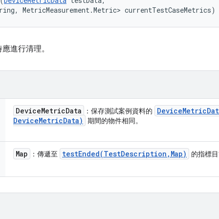
(
DeviceMetricData
 testData, 

ring, MetricMeasurement.Metric> currentTestCaseMetrics)
時應進行清理。
Device
Metric
Data
Device
Metric
Dat
：保存測試案例資料的
Device
Metric
Data)
期間的物件相同。
Map
testEnded(
Test
Description
,
Map)
：傳遞至
的指標目