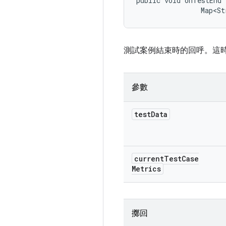
public void onTestEnd 
                Map<St
測試案例結束時的回呼。這
參數
test
Data
current
Test
Case
Metrics
擲回