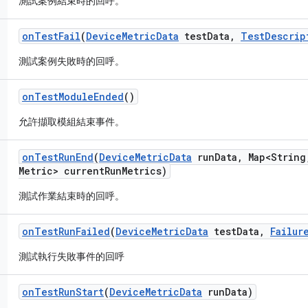
測試案例結束時的回呼。
on
Test
Fail
(
Device
Metric
Data
test
Data
,
Test
Descrip
測試案例失敗時的回呼。
on
Test
Module
Ended
()
允許擷取模組結束事件。
on
Test
Run
End
(
Device
Metric
Data
run
Data
,
Map<String
Metric> current
Run
Metrics)
測試作業結束時的回呼。
on
Test
Run
Failed
(
Device
Metric
Data
test
Data
,
Failur
測試執行失敗事件的回呼
on
Test
Run
Start
(
Device
Metric
Data
run
Data)