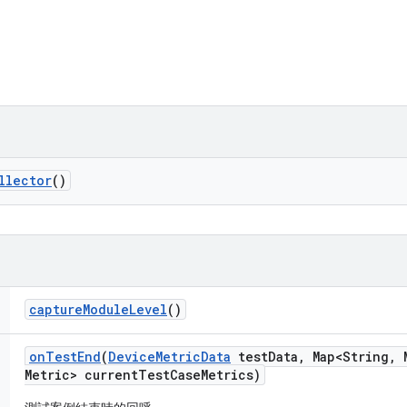
llector
()
capture
Module
Level
()
on
Test
End
(
Device
Metric
Data
test
Data
,
Map<String
,
M
Metric> current
Test
Case
Metrics)