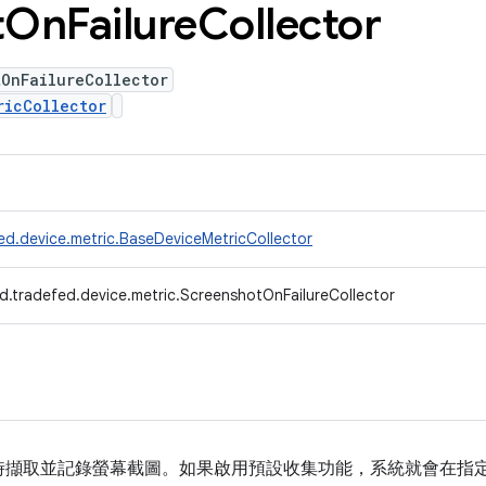
t
On
Failure
Collector
tOnFailureCollector
ricCollector
ed.device.metric.BaseDeviceMetricCollector
d.tradefed.device.metric.ScreenshotOnFailureCollector
時擷取並記錄螢幕截圖。如果啟用預設收集功能，系統就會在指