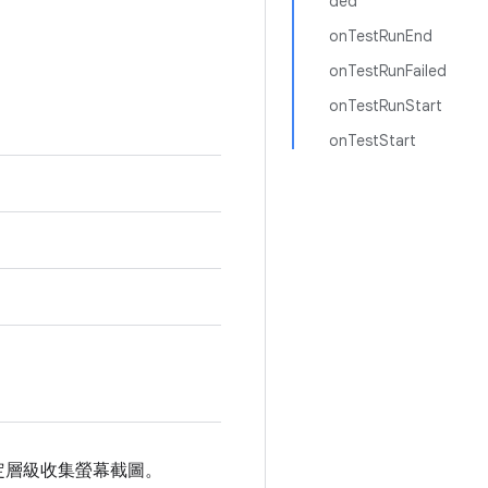
ded
onTestRunEnd
onTestRunFailed
onTestRunStart
onTestStart
定層級收集螢幕截圖。