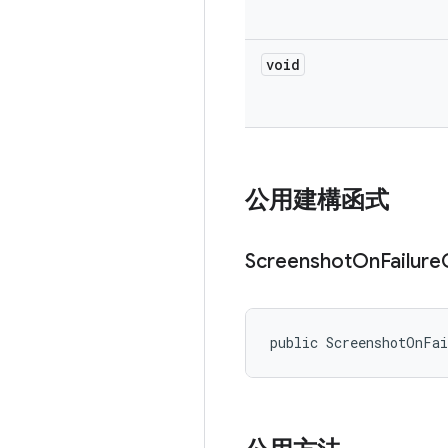
void
公用建構函式
Screenshot
On
Failure
public ScreenshotOnFa