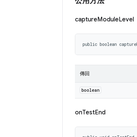
公用方法
capture
Module
Level
public boolean capture
傳回
boolean
on
Test
End