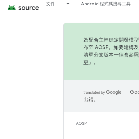
文件
Android 程式碼搜尋工具
為配合主幹穩定開發模型，
布至 AOSP。如要建構及
清單分支版本一律會參照推
更
」。
Go
出錯。
AOSP