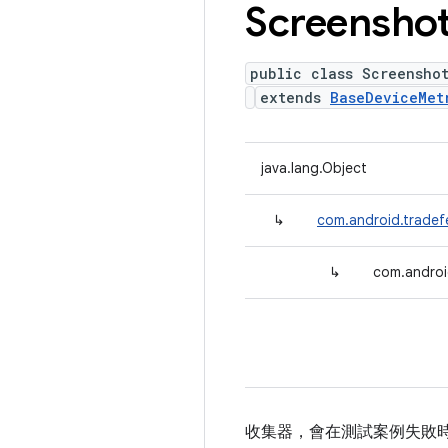
Screensho
public class Screensho
extends
BaseDeviceMet
java.lang.Object
↳
com.android.tradef
↳
com.androi
收集器，會在測試案例失敗