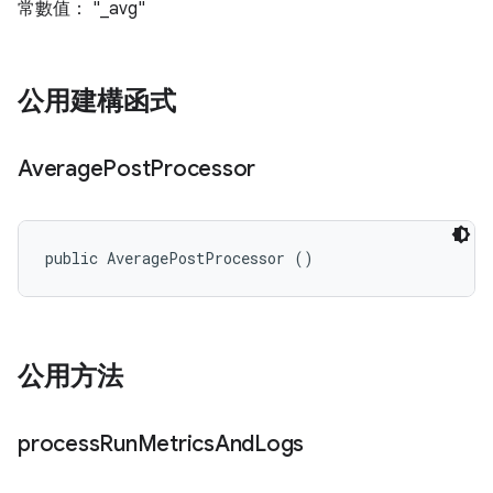
常數值： "_avg"
公用建構函式
Average
Post
Processor
public AveragePostProcessor ()
公用方法
process
Run
Metrics
And
Logs