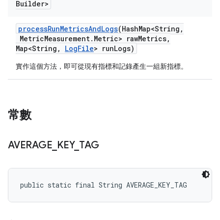
Builder>
process
Run
Metrics
And
Logs
(Hash
Map<String
,
Metric
Measurement
.
Metric> raw
Metrics
,
Map<String
,
Log
File
> run
Logs)
實作這個方法，即可從現有指標和記錄產生一組新指標。
常數
AVERAGE
_
KEY
_
TAG
public static final String AVERAGE_KEY_TAG