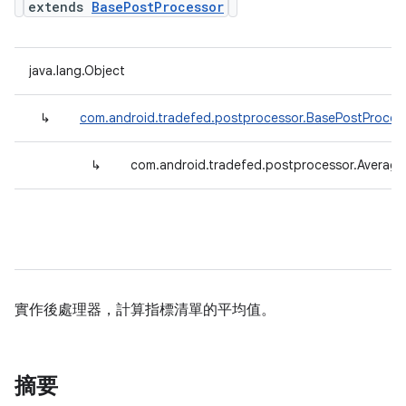
extends
BasePostProcessor
java.lang.Object
↳
com.android.tradefed.postprocessor.BasePostProces
↳
com.android.tradefed.postprocessor.Averag
實作後處理器，計算指標清單的平均值。
摘要