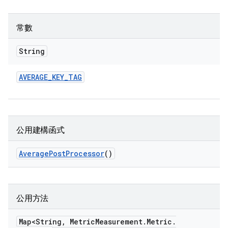
常數
String
AVERAGE
_
KEY
_
TAG
公用建構函式
Average
Post
Processor
()
公用方法
Map<String
,
Metric
Measurement
.
Metric
.