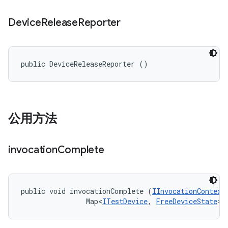
Device
Release
Reporter
public DeviceReleaseReporter ()
公用方法
invocation
Complete
public void invocationComplete (
IInvocationContext
                Map<
ITestDevice
, 
FreeDeviceState
> 