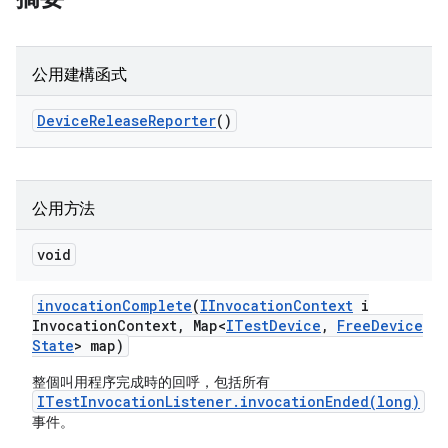
公用建構函式
Device
Release
Reporter
()
公用方法
void
invocation
Complete
(
IInvocation
Context
i
Invocation
Context
,
Map<
ITest
Device
,
Free
Device
State
> map)
整個叫用程序完成時的回呼，包括所有
ITestInvocationListener.invocationEnded(long)
事件。