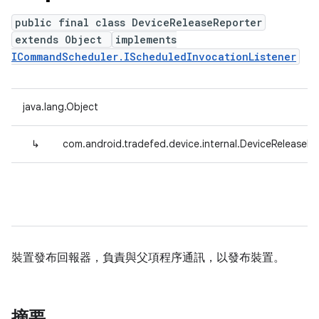
public final class DeviceReleaseReporter
extends Object
implements
ICommandScheduler.IScheduledInvocationListener
java.lang.Object
↳
com.android.tradefed.device.internal.DeviceReleaseRe
裝置發布回報器，負責與父項程序通訊，以發布裝置。
摘要