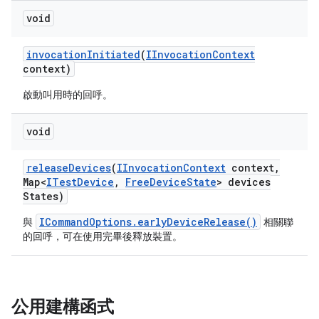
void
invocation
Initiated
(
IInvocation
Context
context)
啟動叫用時的回呼。
void
release
Devices
(
IInvocation
Context
context
,
Map<
ITest
Device
,
Free
Device
State
> devices
States)
ICommandOptions.earlyDeviceRelease()
與
相關聯
的回呼，可在使用完畢後釋放裝置。
公用建構函式