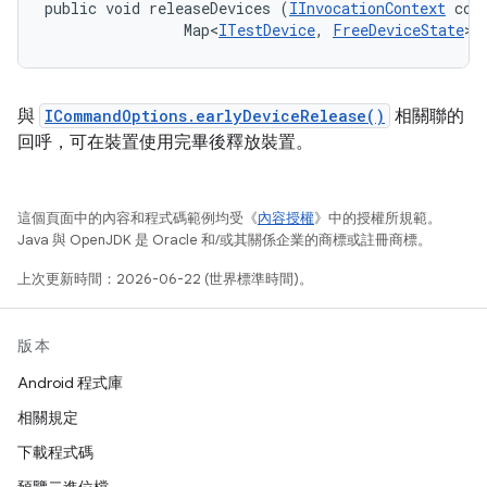
public void releaseDevices (
IInvocationContext
 cont
                Map<
ITestDevice
, 
FreeDeviceState
> 
與
ICommandOptions.earlyDeviceRelease()
相關聯的
回呼，可在裝置使用完畢後釋放裝置。
這個頁面中的內容和程式碼範例均受《
內容授權
》中的授權所規範。
Java 與 OpenJDK 是 Oracle 和/或其關係企業的商標或註冊商標。
上次更新時間：2026-06-22 (世界標準時間)。
版本
Android 程式庫
相關規定
下載程式碼