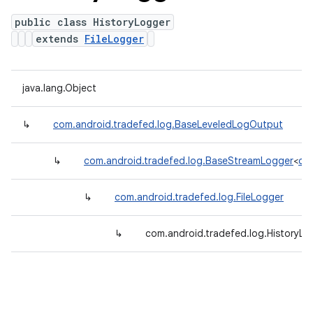
public class HistoryLogger
extends
FileLogger
java.lang.Object
↳
com.android.tradefed.log.BaseLeveledLogOutput
↳
com.android.tradefed.log.BaseStreamLogger
<
com
↳
com.android.tradefed.log.FileLogger
↳
com.android.tradefed.log.HistoryLo