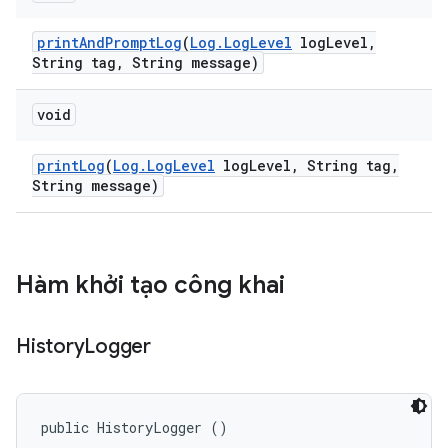
print
And
Prompt
Log
(
Log
.
Log
Level
log
Level
,
String tag
,
String message)
void
print
Log
(
Log
.
Log
Level
log
Level
,
String tag
,
String message)
Hàm khởi tạo công khai
History
Logger
public HistoryLogger ()