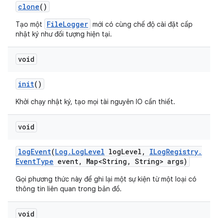
clone
()
FileLogger
Tạo một
mới có cùng chế độ cài đặt cấp
nhật ký như đối tượng hiện tại.
void
init
()
Khởi chạy nhật ký, tạo mọi tài nguyên IO cần thiết.
void
log
Event
(
Log
.
Log
Level
log
Level
,
ILog
Registry
.
Event
Type
event
,
Map<String
,
String> args)
Gọi phương thức này để ghi lại một sự kiện từ một loại có
thông tin liên quan trong bản đồ.
void