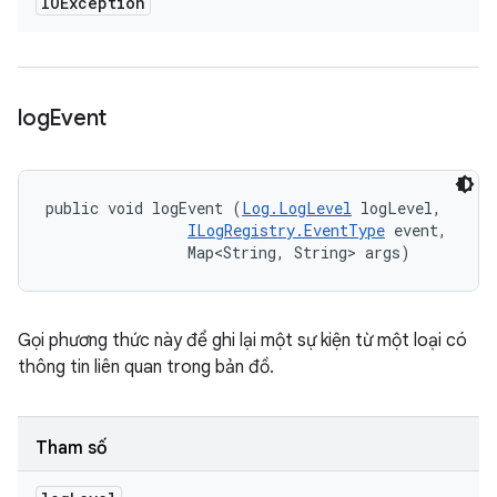
IOException
log
Event
public void logEvent (
Log.LogLevel
 logLevel, 

ILogRegistry.EventType
 event, 

                Map<String, String> args)
Gọi phương thức này để ghi lại một sự kiện từ một loại có
thông tin liên quan trong bản đồ.
Tham số