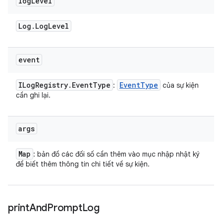
log
Level
Log
.
Log
Level
event
ILog
Registry
.
Event
Type
Event
Type
:
của sự kiện
cần ghi lại.
args
Map
: bản đồ các đối số cần thêm vào mục nhập nhật ký
để biết thêm thông tin chi tiết về sự kiện.
print
And
Prompt
Log