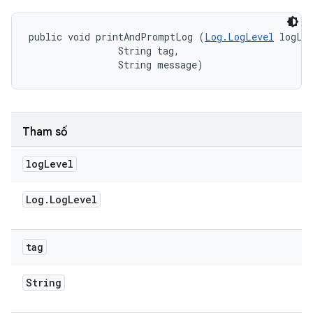
public void printAndPromptLog (
Log.LogLevel
 logLev
                String tag, 

                String message)
Tham số
log
Level
Log
.
Log
Level
tag
String