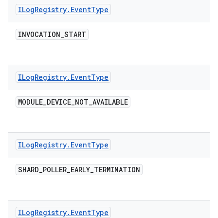
ILog
Registry
.
Event
Type
INVOCATION
_
START
ILog
Registry
.
Event
Type
MODULE
_
DEVICE
_
NOT
_
AVAILABLE
ILog
Registry
.
Event
Type
SHARD
_
POLLER
_
EARLY
_
TERMINATION
ILog
Registry
.
Event
Type