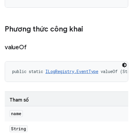
Phương thức công khai
value
Of
public static 
ILogRegistry.EventType
 valueOf (Stri
Tham số
name
String