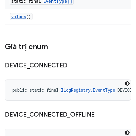
static final
Event
Type[]
values
()
Giá trị enum
DEVICE
_
CONNECTED
public static final 
ILogRegistry.EventType
 DEVICE_
DEVICE
_
CONNECTED
_
OFFLINE