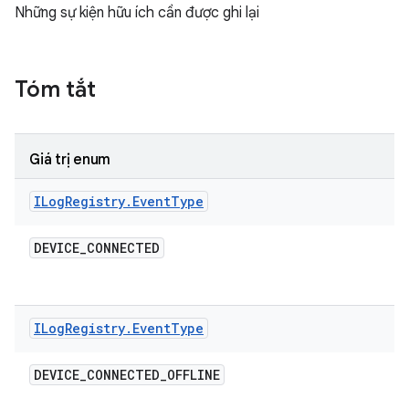
Những sự kiện hữu ích cần được ghi lại
Tóm tắt
Giá trị enum
ILog
Registry
.
Event
Type
DEVICE
_
CONNECTED
ILog
Registry
.
Event
Type
DEVICE
_
CONNECTED
_
OFFLINE