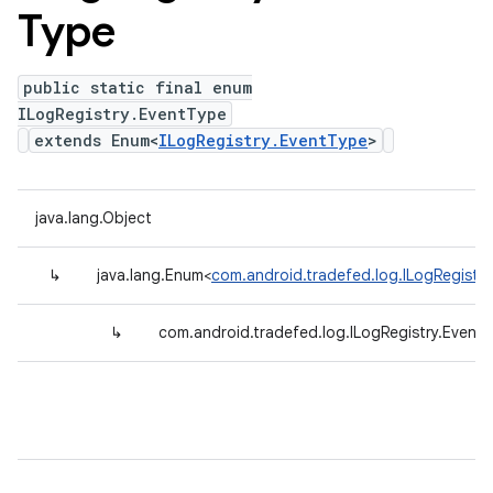
Type
public static final enum
ILogRegistry.EventType
extends Enum<
ILogRegistry.EventType
>
java.lang.Object
↳
java.lang.Enum<
com.android.tradefed.log.ILogRegistr
↳
com.android.tradefed.log.ILogRegistry.Event