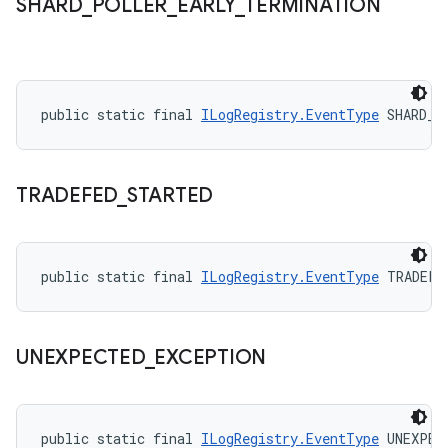
SHARD
_
POLLER
_
EARLY
_
TERMINATION
public static final 
ILogRegistry.EventType
 SHARD_P
TRADEFED
_
STARTED
public static final 
ILogRegistry.EventType
 TRADEFE
UNEXPECTED
_
EXCEPTION
public static final 
ILogRegistry.EventType
 UNEXPEC