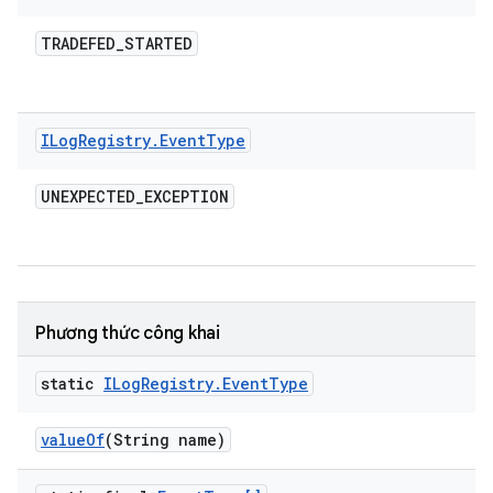
TRADEFED
_
STARTED
ILog
Registry
.
Event
Type
UNEXPECTED
_
EXCEPTION
Phương thức công khai
static
ILog
Registry
.
Event
Type
value
Of
(String name)