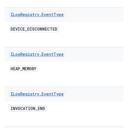
ILog
Registry
.
Event
Type
DEVICE
_
DISCONNECTED
ILog
Registry
.
Event
Type
HEAP
_
MEMORY
ILog
Registry
.
Event
Type
INVOCATION
_
END