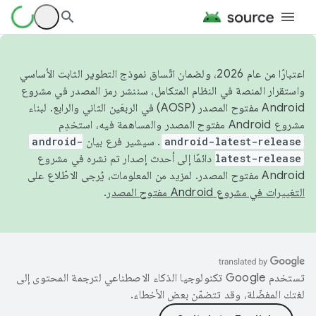
اعتبارًا من عام 2026، ولضمان اتّساق نموذج التطوير الثابت الأساسي
واستقرار المنصة في النظام المتكامل، سننشر رمز المصدر في مشروع
Android مفتوح المصدر (AOSP) في الربعَين الثاني والرابع. لبناء
مشروع Android مفتوح المصدر والمساهمة فيه، استخدِم
android-latest-release
. سيشير فرع بيان
android-
latest-release
دائمًا إلى أحدث إصدار تم نشره في مشروع
Android مفتوح المصدر. لمزيد من المعلومات، يُرجى الاطّلاع على
التغييرات في مشروع Android مفتوح المصدر
.
تستخدم Google تكنولوجيا الذكاء الاصطناعي لترجمة المحتوى إلى
لغتك المفضّلة، وقد تتضمّن بعض الأخطاء.