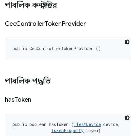
পাবলিক কনস্ট্রাক্টর
Cec
Controller
Token
Provider
public CecControllerTokenProvider ()
পাবলিক পদ্ধতি
has
Token
public boolean hasToken (
ITestDevice
 device, 

TokenProperty
 token)