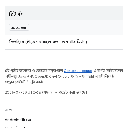
রিটার্নস
boolean
ডিভাইসে টোকেন থাকলে সত্য, অন্যথায় মিথ্যা।
এই পৃষ্ঠার কন্টেন্ট ও কোডের নমুনাগুলি
Content License
-এ বর্ণিত লাইসেন্সের
অধীনস্থ। Java এবং OpenJDK হল Oracle এবং/অথবা তার অ্যাফিলিয়েট
সংস্থার রেজিস্টার্ড ট্রেডমার্ক।
2025-07-29 UTC-তে শেষবার আপডেট করা হয়েছে।
বিল্ড
Android স্টোরেজ