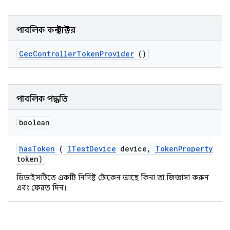
পাবলিক কনস্ট্রাক্টর
Cec
Controller
Token
Provider
()
পাবলিক পদ্ধতি
boolean
has
Token
(
ITest
Device
device
,
Token
Property
token)
ডিভাইসটিতে একটি নির্দিষ্ট টোকেন আছে কিনা তা জিজ্ঞাসা করুন
এবং ফেরত দিন।