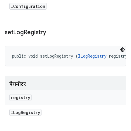
IConfiguration
set
Log
Registry
public void setLogRegistry (
ILogRegistry
 registry)
पैरामीटर
registry
ILog
Registry