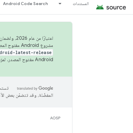
المستندات
Android Code Search
اعتبارًا من
مشروع Android مفتوح المصدر (AOSP) في الربعَين الثاني والرابع. لبناء مشروع Android مفتوح المصدر والمساهمة فيه، استخدِم
droid-latest-release
Android مفتوح المصدر. لمزيد من المعلومات، يُرجى الاطّلاع على
المفضّلة، وقد تتضمّن بعض الأ
AOSP