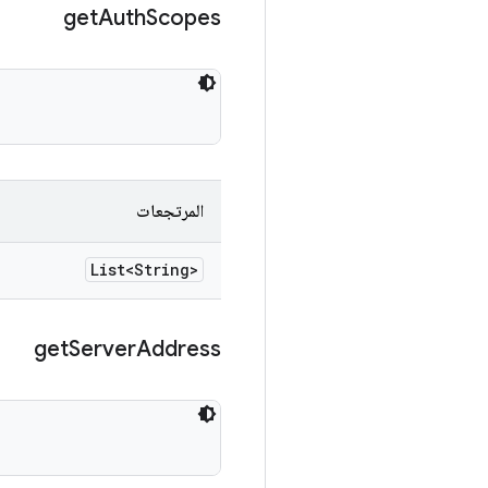
get
Auth
Scopes
المرتجعات
List<String>
get
Server
Address