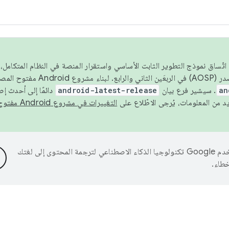
 عام 2026، ولضمان اتّساق نموذج التطوير الثابت الأساسي واستقرار المنصة في النظام المت
an
. سيشير فرع بيان
android-latest-release
دائمًا إلى أحدث إ
التغييرات في مشروع Android مفتوح المصدر
تستخدم Google تكنولوجيا الذكاء الاصطناعي لترجمة المحتوى إلى لغتك
خطاء.