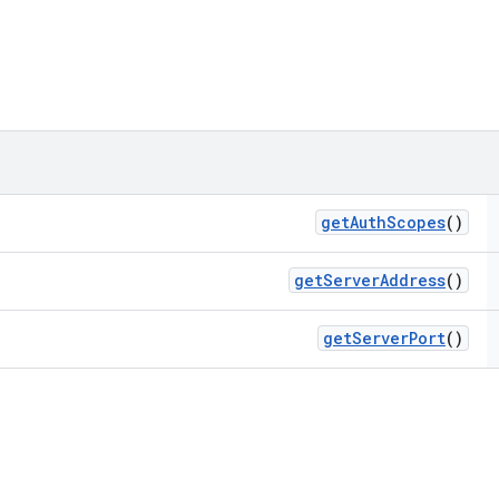
get
Auth
Scopes
()
get
Server
Address
()
get
Server
Port
()