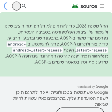
החל משנת 2026, כדי להתאים למודל הפיתוח היציב שלנו
ולשמור על יציבות הפלטפורמה בסביבה העסקית,
נפרסם קוד מקור ב-AOSP ברבעון השני וברבעון הרביעי.
כדי ליצור ולתרום ל-AOSP, צריך להשתמש ב-
android-
latest-release
. הענף
android-latest-release
manifest תמיד יפנה לגרסה האחרונה שנדחפה ל-AOSP.
מידע נוסף זמין במאמר
שינויים ב-AOSP
.
‫Google משתמשת בטכנולוגיית AI כדי לתרגם תוכן
לשפה המועדפת עליך. בתרגומים כאלו עשויות להיות
שגיאות.