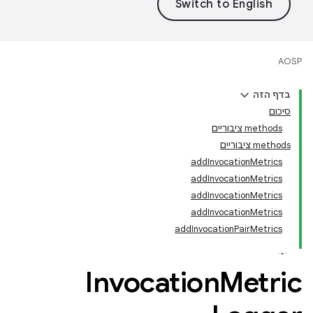
AOSP
בדף הזה
סיכום
‫methods ציבוריים
‫methods ציבוריים
addInvocationMetrics
addInvocationMetrics
addInvocationMetrics
addInvocationMetrics
addInvocationPairMetrics
Invocation
Metric