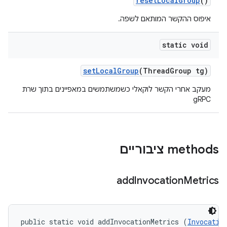
reset
Local
Group
()
איפוס ההקשר המותאם לשפה.
static void
set
Local
Group
(Thread
Group tg)
מעקב אחרי הקשר לוקאלי כשמשתמשים במאפיינים בתוך שרת
gRPC
‫methods ציבוריים
add
Invocation
Metrics
public static void addInvocationMetrics (
Invocatio