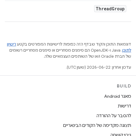
Thread
Group
דוגמאות התוכן והקוד שבדף הזה כפופות לרישיונות המפורטים בקטע
רישיון
לתוכן
.‏ Java ו-OpenJDK הם סימנים מסחריים או סימנים מסחריים רשומים
של חברת Oracle ו/או של השותפים העצמאיים שלה.
עדכון אחרון: 2026-06-22 (שעון UTC).
BUILD
מאגר Android
דרישות
להסבר על ההורדה
תצוגה מקדימה של הקודים הבינאריים
גיבוי קושחה