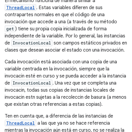
El mecanismo funciona de manera similar a
ThreadLocal
. Estas variables difieren de sus
contrapartes normales en que el código de una
invocación que accede a una (a través de su método
get
) tiene su propia copia inicializada de forma
independiente de la variable. Por lo general, las instancias
de
InvocationLocal
son campos estáticos privados en
clases que desean asociar el estado con una invocación.
Cada invocación está asociada con una copia de una
variable centrada en la invocación, siempre que la
invocaci￳n esté en curso y se pueda acceder a la instancia
de
InvocationLocal
. Una vez que se completa una
invocaci￳n, todas sus copias de instancias locales de
invocaci￳n est￳n sujetas a la recolecci￳n de basura (a menos
que existan otras referencias a estas copias).
Ten en cuenta que, a diferencia de las instancias de
ThreadLocal
a las que ya no se hace referencia
mientras la invocación aún está en curso, no se realiza la