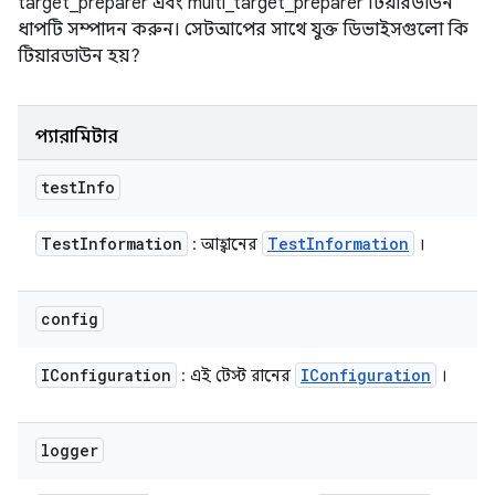
target_preparer এবং multi_target_preparer টিয়ারডাউন
ধাপটি সম্পাদন করুন। সেটআপের সাথে যুক্ত ডিভাইসগুলো কি
টিয়ারডাউন হয়?
প্যারামিটার
test
Info
Test
Information
Test
Information
: আহ্বানের
।
config
IConfiguration
IConfiguration
: এই টেস্ট রানের
।
logger