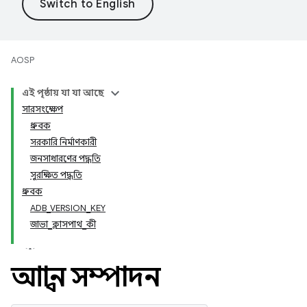
AOSP
এই পৃষ্ঠায় যা যা আছে
সারসংক্ষেপ
ধ্রুবক
সরকারি নির্মাণকারী
জনসাধারণের পদ্ধতি
সুরক্ষিত পদ্ধতি
ধ্রুবক
ADB_VERSION_KEY
জাভা_ক্লাসপাথ_কী
আহ্বান সম্পাদন