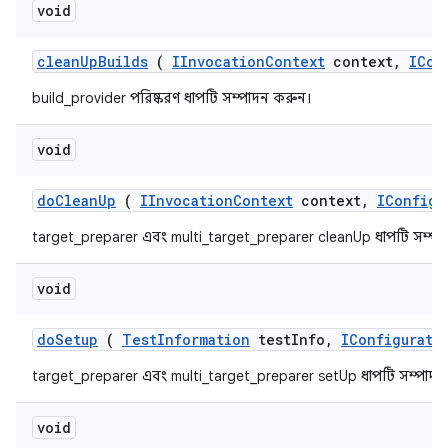
void
clean
Up
Builds
(
IInvocation
Context
context
,
ICon
build_provider পরিষ্করণ ধাপটি সম্পাদন করুন।
void
do
Clean
Up
(
IInvocation
Context
context
,
IConfigu
target_preparer এবং multi_target_preparer cleanUp ধাপটি সম্প
void
do
Setup
(
Test
Information
test
Info
,
IConfigurati
target_preparer এবং multi_target_preparer setUp ধাপটি সম্পাদ
void