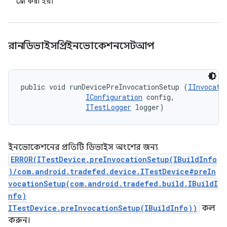
থ্রো করা হয়।
রানডিভাইসপ্রিইনভোকেশনসেটআপ
public void runDevicePreInvocationSetup (
IInvocati
IConfiguration
 config, 

ITestLogger
 logger)
ইনভোকেশনের প্রতিটি ডিভাইস অংশের জন্য
ERROR(ITestDevice.preInvocationSetup(IBuildInfo
)/com.android.tradefed.device.ITestDevice#preIn
vocationSetup(com.android.tradefed.build.IBuildI
nfo)
ITestDevice.preInvocationSetup(IBuildInfo))
কল
করুন।