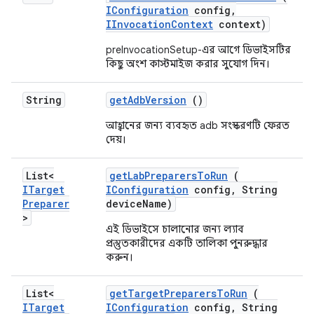
IConfiguration
config
,
IInvocation
Context
context)
preInvocationSetup-এর আগে ডিভাইসটির
কিছু অংশ কাস্টমাইজ করার সুযোগ দিন।
String
get
Adb
Version
()
আহ্বানের জন্য ব্যবহৃত adb সংস্করণটি ফেরত
দেয়।
List<
get
Lab
Preparers
To
Run
(
ITarget
IConfiguration
config
,
String
Preparer
device
Name)
>
এই ডিভাইসে চালানোর জন্য ল্যাব
প্রস্তুতকারীদের একটি তালিকা পুনরুদ্ধার
করুন।
List<
get
Target
Preparers
To
Run
(
ITarget
IConfiguration
config
,
String