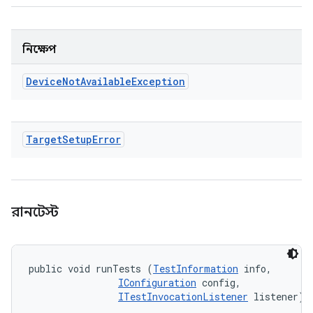
নিক্ষেপ
Device
Not
Available
Exception
Target
Setup
Error
রানটেস্ট
public void runTests (
TestInformation
 info, 

IConfiguration
 config, 

ITestInvocationListener
 listener)