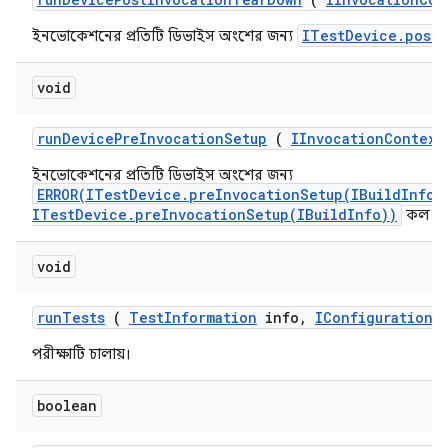
ITestDevice.postI
ইনভোকেশনের প্রতিটি ডিভাইস অংশের জন্য
void
run
Device
Pre
Invocation
Setup
(
IInvocation
Context
ইনভোকেশনের প্রতিটি ডিভাইস অংশের জন্য
ERROR(ITestDevice.preInvocationSetup(IBuildInfo)
ITestDevice.preInvocationSetup(IBuildInfo))
কল কর
void
run
Tests
(
Test
Information
info
,
IConfiguration
c
পরীক্ষাটি চালায়।
boolean