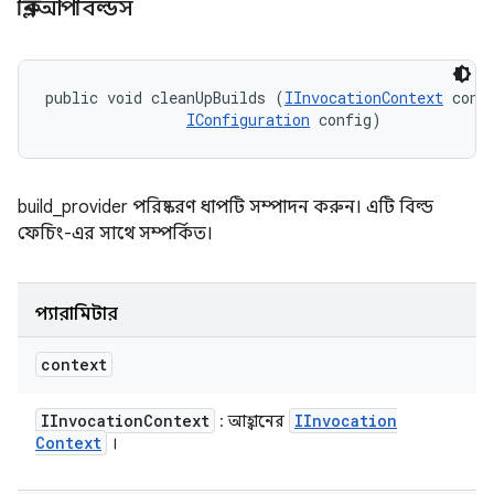
ক্লিনআপবিল্ডস
public void cleanUpBuilds (
IInvocationContext
 conte
IConfiguration
 config)
build_provider পরিষ্করণ ধাপটি সম্পাদন করুন। এটি বিল্ড
ফেচিং-এর সাথে সম্পর্কিত।
প্যারামিটার
context
IInvocation
Context
IInvocation
: আহ্বানের
Context
।