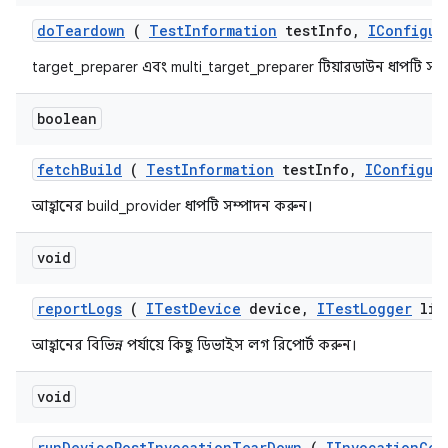
do
Teardown
(
Test
Information
test
Info
,
IConfigur
target_preparer এবং multi_target_preparer টিয়ারডাউন ধাপটি সম
boolean
fetch
Build
(
Test
Information
test
Info
,
IConfigur
আহ্বানের build_provider ধাপটি সম্পাদন করুন।
void
report
Logs
(
ITest
Device
device
,
ITest
Logger
lis
আহ্বানের বিভিন্ন পর্যায়ে কিছু ডিভাইস লগ রিপোর্ট করুন।
void
run
Device
Post
Invocation
Tear
Down
(
IInvocation
Con