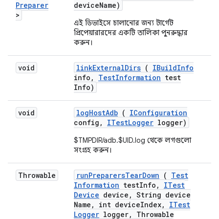
Preparer
device
Name)
>
এই ডিভাইসে চালানোর জন্য টার্গেট
প্রিপেয়ারারদের একটি তালিকা পুনরুদ্ধার
করুন।
void
link
External
Dirs
(
IBuild
Info
info
,
Test
Information
test
Info)
void
log
Host
Adb
(
IConfiguration
config
,
ITest
Logger
logger)
$TMPDIR/adb.$UID.log থেকে লগগুলো
সংগ্রহ করুন।
Throwable
run
Preparers
Tear
Down
(
Test
Information
test
Info
,
ITest
Device
device
,
String device
Name
,
int device
Index
,
ITest
Logger
logger
,
Throwable