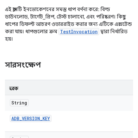
এই ক্লাসটি ইনভোকেশনের সমস্ত ধাপ বর্ণনা করে: বিল্ড
ডাউনলোড, টার্গেট_প্রিপ, টেস্ট চালানো, এবং পরিষ্করণ। কিছু
ধাপের ডিফল্ট আচরণ ওভাররাইড করার জন্য এটিকে এক্সটেন্ড
করা যায়। ধাপগুলোর ক্রম
TestInvocation
দ্বারা নির্ধারিত
হয়।
সারসংক্ষেপ
ধ্রুবক
String
ADB
_
VERSION
_
KEY