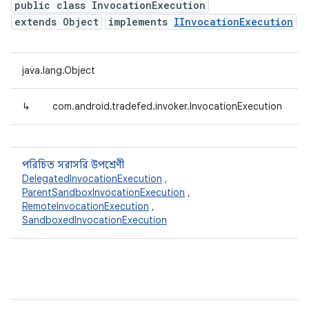
public class InvocationExecution
extends Object
implements
IInvocationExecution
java.lang.Object
↳
com.android.tradefed.invoker.InvocationExecution
পরিচিত সরাসরি উপশ্রেণী
DelegatedInvocationExecution
,
ParentSandboxInvocationExecution
,
RemoteInvocationExecution
,
SandboxedInvocationExecution