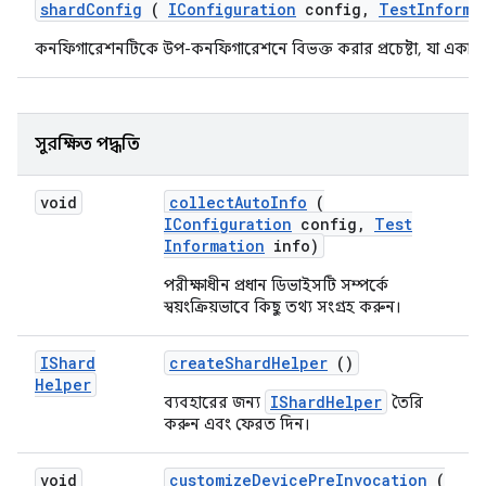
shard
Config
(
IConfiguration
config
,
Test
Informa
কনফিগারেশনটিকে উপ-কনফিগারেশনে বিভক্ত করার প্রচেষ্টা, যা একাধিক 
সুরক্ষিত পদ্ধতি
void
collect
Auto
Info
(
IConfiguration
config
,
Test
Information
info)
পরীক্ষাধীন প্রধান ডিভাইসটি সম্পর্কে
স্বয়ংক্রিয়ভাবে কিছু তথ্য সংগ্রহ করুন।
IShard
create
Shard
Helper
()
Helper
IShardHelper
ব্যবহারের জন্য
তৈরি
করুন এবং ফেরত দিন।
void
customize
Device
Pre
Invocation
(