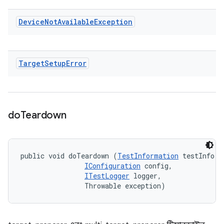
Device
Not
Available
Exception
Target
Setup
Error
do
Teardown
public void doTeardown (
TestInformation
 testInfo, 

IConfiguration
 config, 

ITestLogger
 logger, 

                Throwable exception)