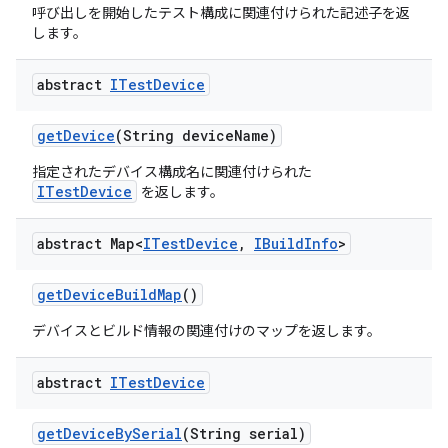
呼び出しを開始したテスト構成に関連付けられた記述子を返
します。
abstract
ITest
Device
get
Device
(String device
Name)
指定されたデバイス構成名に関連付けられた
ITestDevice
を返します。
abstract Map<
ITest
Device
,
IBuild
Info
>
get
Device
Build
Map
()
デバイスとビルド情報の関連付けのマップを返します。
abstract
ITest
Device
get
Device
By
Serial
(String serial)