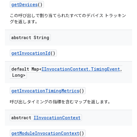
get
Devices
()
この呼び出しで割り当てられたすべてのデバイス トラッキン
グを返します。
abstract String
get
Invocation
Id
()
default Map<
IInvocation
Context
.
Timing
Event
,
Long>
get
Invocation
Timing
Metrics
()
呼び出しタイミングの指標を含むマップを返します。
abstract
IInvocation
Context
get
Module
Invocation
Context
()