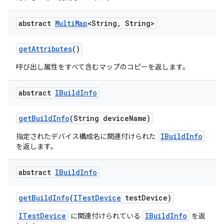
abstract
Multi
Map
<String
,
String>
get
Attributes
()
呼び出し属性をすべて含むマップのコピーを返します。
abstract
IBuild
Info
get
Build
Info
(String device
Name)
IBuildInfo
指定されたデバイス構成名に関連付けられた
を返します。
abstract
IBuild
Info
get
Build
Info
(
ITest
Device
test
Device)
ITestDevice
IBuildInfo
に関連付けられている
を返