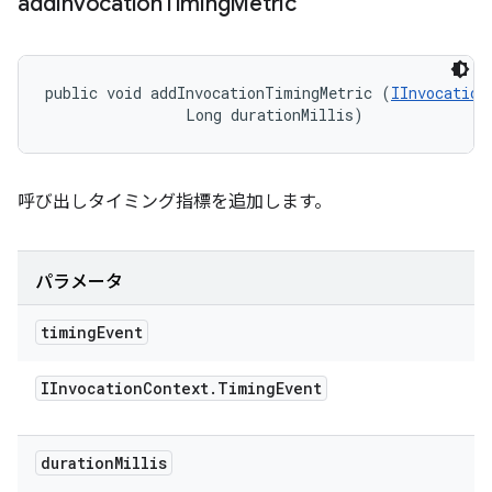
add
Invocation
Timing
Metric
public void addInvocationTimingMetric (
IInvocation
                Long durationMillis)
呼び出しタイミング指標を追加します。
パラメータ
timing
Event
IInvocation
Context
.
Timing
Event
duration
Millis