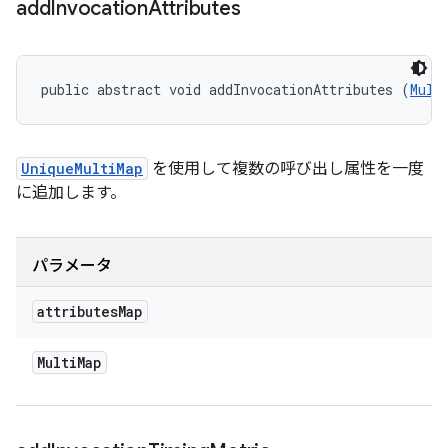
add
Invocation
Attributes
public abstract void addInvocationAttributes (
Mult
UniqueMultiMap
を使用して複数の呼び出し属性を一度
に追加します。
パラメータ
attributes
Map
Multi
Map