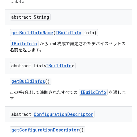
します。
abstract String
get
Build
Info
Name
(
IBuild
Info
info)
IBuildInfo
から xml 構成で設定されたデバイスセットの
名前を返します。
abstract List<
IBuild
Info
>
get
Build
Infos
()
IBuildInfo
この呼び出しで追跡されたすべての
を返しま
す。
abstract
Configuration
Descriptor
get
Configuration
Descriptor
()