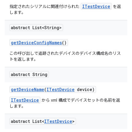
ITestDevice
指定されたシリアルに関連付けられた
を返
します。
abstract List<String>
get
Device
Config
Names
()
この呼び出しで追跡されたデバイスのデバイス構成名のリス
トを返します。
abstract String
get
Device
Name
(
ITest
Device
device)
ITestDevice
から xml 構成でデバイスセットの名前を返
します。
abstract List<
ITest
Device
>