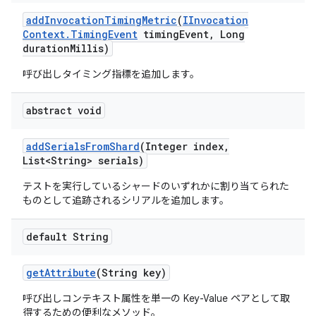
add
Invocation
Timing
Metric
(
IInvocation
Context
.
Timing
Event
timing
Event
,
Long
duration
Millis)
呼び出しタイミング指標を追加します。
abstract void
add
Serials
From
Shard
(Integer index
,
List<String> serials)
テストを実行しているシャードのいずれかに割り当てられた
ものとして追跡されるシリアルを追加します。
default String
get
Attribute
(String key)
呼び出しコンテキスト属性を単一の Key-Value ペアとして取
得するための便利なメソッド。