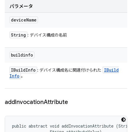
パラメータ
device
Name
String
: デバイス構成の名前
buildinfo
IBuild
Info
IBuild
: デバイス構成名に関連付けられた
Info
。
add
Invocation
Attribute
public abstract void addInvocationAttribute (String
                String attributeValue)