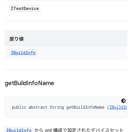
ITest
Device
戻り値
IBuild
Info
get
Build
Info
Name
public abstract String getBuildInfoName (
IBuildInf
IBuildInfo
から xml 構成で設定されたデバイスセット