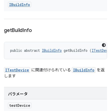
IBuild
Info
get
Build
Info
public abstract 
IBuildInfo
 getBuildInfo (
ITestDevi
ITestDevice
に関連付けられている
IBuildInfo
を返
します
パラメータ
test
Device