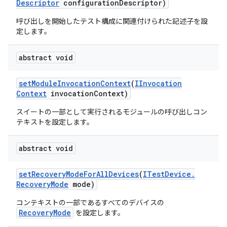
Descriptor
configuration
Descriptor)
呼び出しを開始したテスト構成に関連付けられた記述子を設
定します。
abstract void
set
Module
Invocation
Context
(
IInvocation
Context
invocation
Context)
スイートの一部として実行されるモジュールの呼び出しコン
テキストを設定します。
abstract void
set
Recovery
Mode
For
All
Devices
(
ITest
Device
.
Recovery
Mode
mode)
コンテキストの一部であるすべてのデバイスの
RecoveryMode
を設定します。