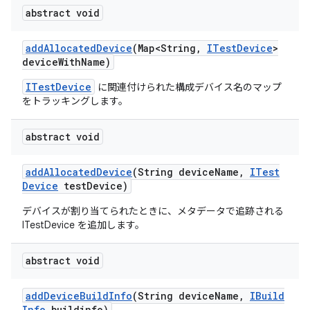
abstract void
add
Allocated
Device
(Map<String
,
ITest
Device
>
device
With
Name)
ITestDevice
に関連付けられた構成デバイス名のマップ
をトラッキングします。
abstract void
add
Allocated
Device
(String device
Name
,
ITest
Device
test
Device)
デバイスが割り当てられたときに、メタデータで追跡される
ITestDevice を追加します。
abstract void
add
Device
Build
Info
(String device
Name
,
IBuild
Info
buildinfo)