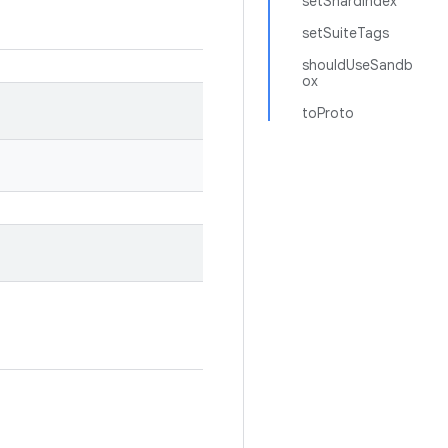
setShardIndex
setSuiteTags
shouldUseSandb
ox
toProto