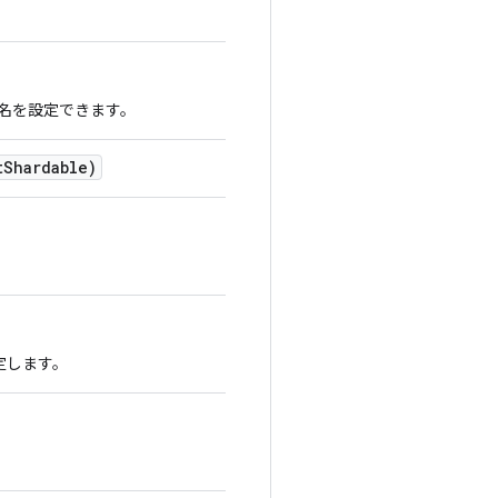
名を設定できます。
t
Shardable)
定します。