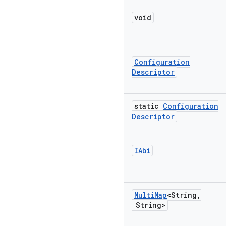
void
Configuration
Descriptor
static
Configuration
Descriptor
IAbi
Multi
Map
<String
,
String>