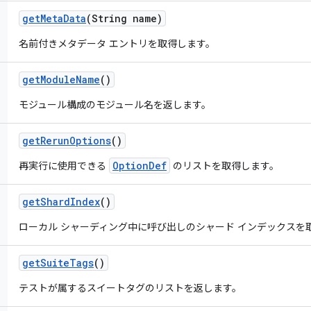
get
Meta
Data
(String name)
名前付きメタデータ エントリを取得します。
get
Module
Name
()
モジュール構成のモジュール名を返します。
get
Rerun
Options
()
OptionDef
再実行に使用できる
のリストを取得します。
get
Shard
Index
()
ローカル シャーディング中に呼び出しのシャード インデックスを
get
Suite
Tags
()
テストが属するスイートタグのリストを返します。