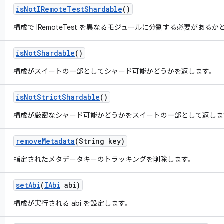
is
Not
IRemote
Test
Shardable
()
構成で IRemoteTest を異なるモジュールに分割する必要がある
is
Not
Shardable
()
構成がスイートの一部としてシャード可能かどうかを返します。
is
Not
Strict
Shardable
()
構成が厳密なシャード可能かどうかをスイートの一部として返しま
remove
Metadata
(String key)
指定されたメタデータキーのトラッキングを削除します。
set
Abi
(
IAbi
abi)
構成が実行される abi を設定します。