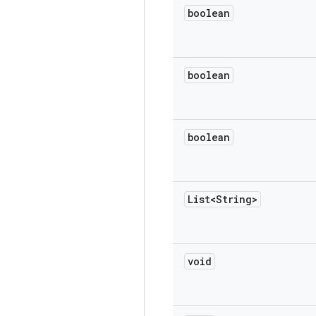
boolean
boolean
boolean
List<String>
void