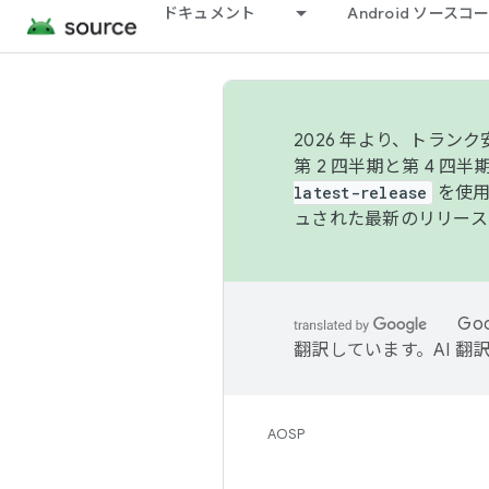
ドキュメント
Android ソース
2026 年より、トラ
第 2 四半期と第 4 四
latest-release
を使用
ュされた最新のリリース
Go
翻訳しています。AI 
AOSP