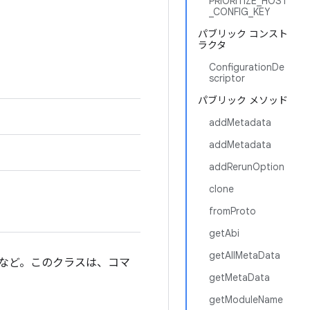
PRIORITIZE_HOST
_CONFIG_KEY
パブリック コンスト
ラクタ
ConfigurationDe
scriptor
パブリック メソッド
addMetadata
addMetadata
addRerunOption
clone
fromProto
getAbi
getAllMetaData
グなど。このクラスは、コマ
getMetaData
getModuleName