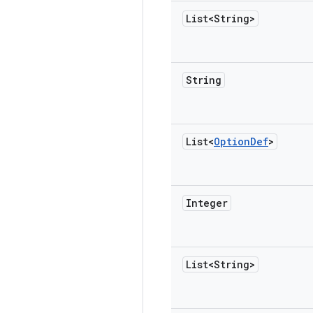
List<String>
String
List<
Option
Def
>
Integer
List<String>