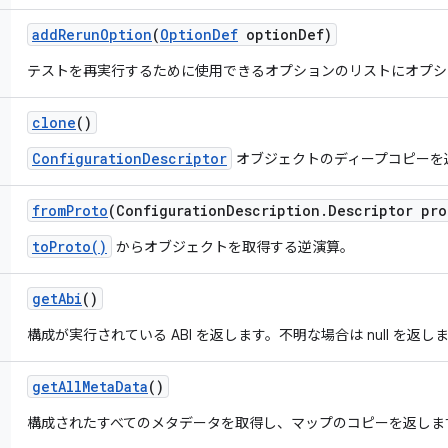
add
Rerun
Option
(
Option
Def
option
Def)
テストを再実行するために使用できるオプションのリストにオプシ
clone
()
ConfigurationDescriptor
オブジェクトのディープコピーを
from
Proto
(Configuration
Description
.
Descriptor pro
toProto()
からオブジェクトを取得する逆演算。
get
Abi
()
構成が実行されている ABI を返します。不明な場合は null を返し
get
All
Meta
Data
()
構成されたすべてのメタデータを取得し、マップのコピーを返しま