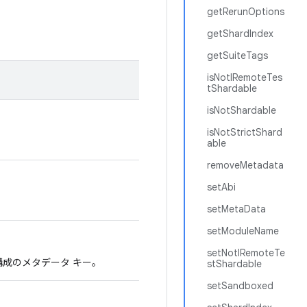
getRerunOptions
getShardIndex
getSuiteTags
isNotIRemoteTes
tShardable
isNotShardable
isNotStrictShard
able
removeMetadata
setAbi
setMetaData
setModuleName
setNotIRemoteTe
構成のメタデータ キー。
stShardable
setSandboxed