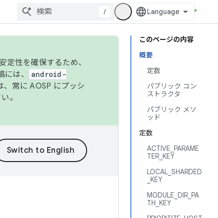
/
このページの内容
概要
の安定性を確保するため、
定数
投稿には、
android-
、常に AOSP にプッシ
パブリック コン
ストラクタ
さい。
パブリック メソ
ッド
定数
ACTIVE_PARAME
TER_KEY
LOCAL_SHARDED
_KEY
MODULE_DIR_PA
TH_KEY