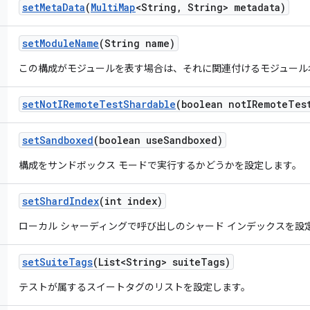
set
Meta
Data
(
Multi
Map
<String
,
String> metadata)
set
Module
Name
(String name)
この構成がモジュールを表す場合は、それに関連付けるモジュール
set
Not
IRemote
Test
Shardable
(boolean not
IRemote
Tes
set
Sandboxed
(boolean use
Sandboxed)
構成をサンドボックス モードで実行するかどうかを設定します。
set
Shard
Index
(int index)
ローカル シャーディングで呼び出しのシャード インデックスを設
set
Suite
Tags
(List<String> suite
Tags)
テストが属するスイートタグのリストを設定します。