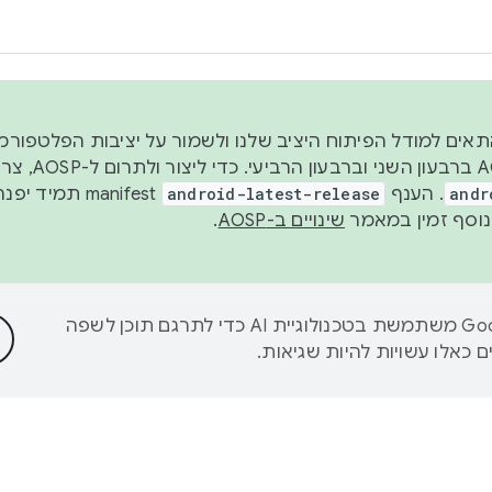
 2026, כדי להתאים למודל הפיתוח היציב שלנו ולשמור על יציבות הפלט
נפרסם קוד מקור ב-AOSP 
andr
. הענף
android-latest-release
manifest תמי
שינויים ב-AOSP
.
‫Google משתמשת בטכנולוגיית AI כדי לתרגם תוכן לשפה
 כאלו עשויות להיות שגיאות.