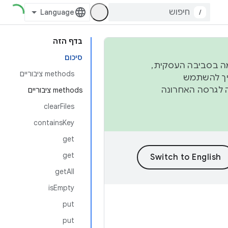
/
בדף הזה
סיכום
פורמה בסביבה העסקית,
‫methods ציבוריים
ברבעון השני וברבעון הרביעי. כדי ליצור ולתרום ל-AOSP, צריך להשתמש
ד יפנה לגרסה האחרונה
‫methods ציבוריים
clearFiles
containsKey
get
get
getAll
isEmpty
put
put