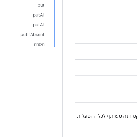
put
putAll
putAll
putIfAbsent
הסרה
קט הזה משותף לכל ההפעלות