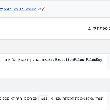
utionFiles.FilesKey
 key)
מפתח ידוע.
Execution
Files
.
Files
Key
: המפתח שהערך המשויך אליו יוחזר
null
הערך שאליו ממופה המפתח שצוין, או
אם המיפוי הזה לא מכיל מ