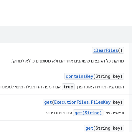
clear
Files
()
מחיקת כל הקבצים שעוקבים אחריהם ולא מסומנים כ 'לא למחוק'.
contains
Key
(String key)
true
הפונקציה מחזירה את הערך
אם המפה הזו מכילה מיפוי למפתח ש
get
(
Execution
Files
.
Files
Key
key)
get(String)
וריאציה של
עם מפתח ידוע.
get
(String key)