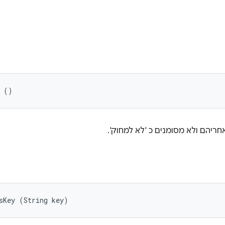
s ()
יהם ולא מסומנים כ 'לא למחוק'.
sKey (String key)