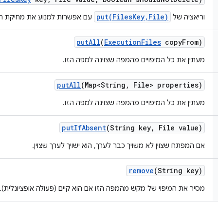
put(FilesKey,File)
וריאציה של
עם אפשרות למנוע את מחיקת הק
put
All
(
Execution
Files
copy
From)
מעתין את כל המיפויים מהמפה שצוינה למפה הזו.
put
All
(Map<String
,
File> properties)
מעתין את כל המיפויים מהמפה שצוינה למפה הזו.
put
If
Absent
(String key
,
File value)
אם המפתח שצוין לא משויך כבר לערך, הוא ישויך לערך שצוין.
remove
(String key)
מסיר את המיפוי של מקש מהמפה הזו אם הוא קיים (פעולה אופציונלית).