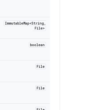
Immutable
Map<String
,
File>
boolean
File
File
File