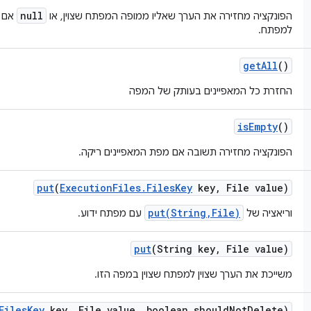
null
הפונקציה מחזירה את הערך שאליו ממופה המפתח שצוין, או
אם ה
למפתח.
get
All
()
החזרת כל המאפיינים בעותק של המפה
is
Empty
()
הפונקציה מחזירה תשובה אם מפת המאפיינים ריקה.
put
(
Execution
Files
.
Files
Key
key
,
File value)
put(String,File)
וריאציה של
עם מפתח ידוע.
put
(String key
,
File value)
משייכת את הערך שצוין למפתח שצוין במפה הזו.
Files
Key
key
,
File value
,
boolean should
Not
Delete)