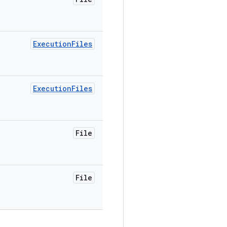
Execution
Files
Execution
Files
File
File