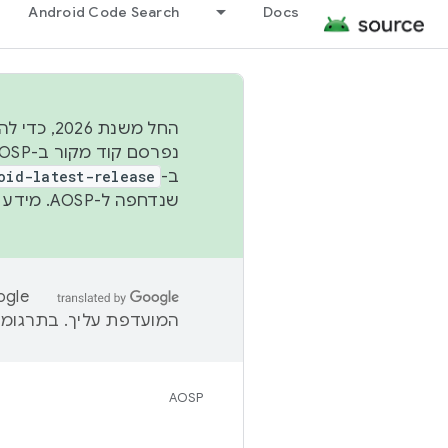
Android Code Search
Docs
החל משנת
ב-
oid-latest-release
שנדחפה ל-AOSP. מידע נוסף זמין במאמר
המועדפת עליך. בתרגומים
AOSP