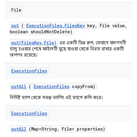
File
put
(
Execution
Files
.
Files
Key
key
,
File value
,
boolean should
Not
Delete)
put(FilesKey,File)
এর একটি ভিন্ন রূপ, যেখানে ফাংশনটি
চালু হওয়ার শেষে ফাইলটি মুছে যাওয়া থেকে বিরত রাখার একটি
অপশন রয়েছে।
Execution
Files
put
All
(
Execution
Files
copy
From)
নির্দিষ্ট ম্যাপ থেকে সমস্ত ম্যাপিং এই ম্যাপে কপি করে।
Execution
Files
put
All
(Map<String
,
File> properties)