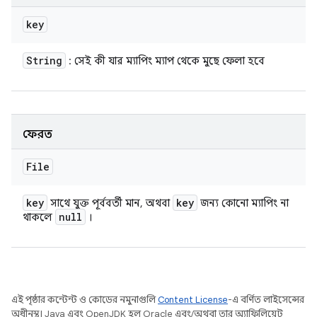
key
String
: সেই কী যার ম্যাপিং ম্যাপ থেকে মুছে ফেলা হবে
ফেরত
File
key
key
সাথে যুক্ত পূর্ববর্তী মান, অথবা
জন্য কোনো ম্যাপিং না
null
থাকলে
।
এই পৃষ্ঠার কন্টেন্ট ও কোডের নমুনাগুলি
Content License
-এ বর্ণিত লাইসেন্সের
অধীনস্থ। Java এবং OpenJDK হল Oracle এবং/অথবা তার অ্যাফিলিয়েট