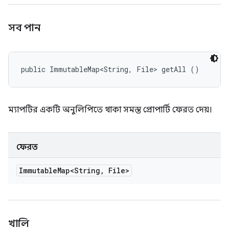
সব পান
public ImmutableMap<String, File> getAll ()
ম্যাপটির একটি অনুলিপিতে থাকা সমস্ত প্রোপার্টি ফেরত দেয়।
ফেরত
Immutable
Map<String
,
File>
খালি