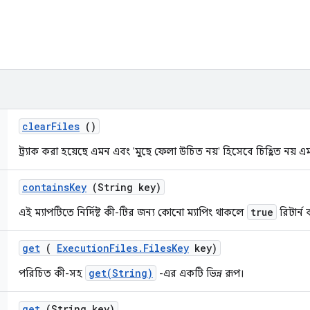
clear
Files
()
ট্র্যাক করা হয়েছে এমন এবং 'মুছে ফেলা উচিত নয়' হিসেবে চিহ্নিত নয় 
contains
Key
(String key)
true
এই ম্যাপটিতে নির্দিষ্ট কী-টির জন্য কোনো ম্যাপিং থাকলে
রিটার্ন
get
(
Execution
Files
.
Files
Key
key)
get(String)
পরিচিত কী-সহ
-এর একটি ভিন্ন রূপ।
get
(String key)