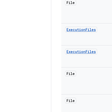
File
Execution
Files
Execution
Files
File
File