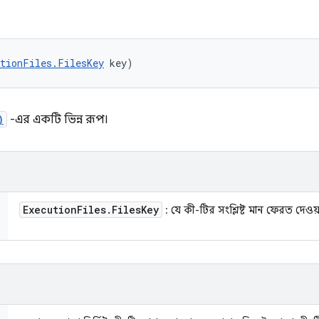
utionFiles.FilesKey
 key)
)
-এর একটি ভিন্ন রূপ।
Execution
Files
.
Files
Key
: যে কী-টির সংশ্লিষ্ট মান ফেরত দেওয