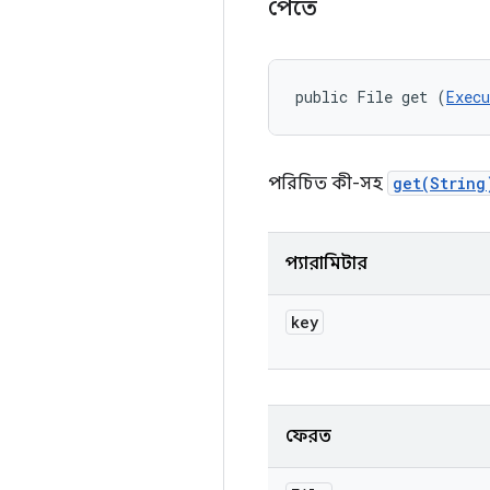
পেতে
public File get (
Exec
পরিচিত কী-সহ
get(String
প্যারামিটার
key
ফেরত