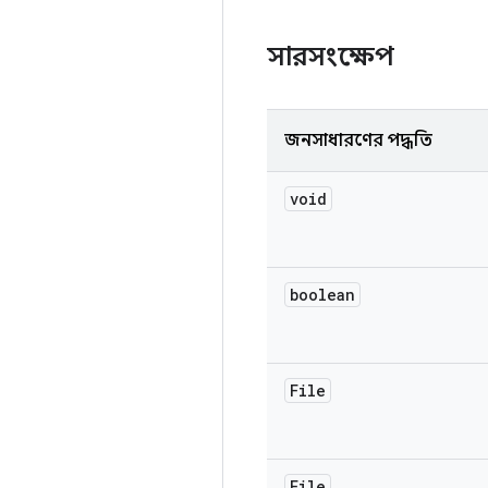
সারসংক্ষেপ
জনসাধারণের পদ্ধতি
void
boolean
File
File