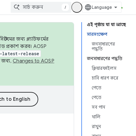
/
এই পৃষ্ঠায় যা যা আছে
সারসংক্ষেপ
েমের জন্য প্ল্যাটফর্মের
জনসাধারণের
 কোড প্রকাশ করব। AOSP
পদ্ধতি
-latest-release
জনসাধারণের পদ্ধতি
 জন্য,
Changes to AOSP
ক্লিয়ারফাইলস
চাবি ধারণ করে
পেতে
পেতে
সব পান
খালি
রাখুন