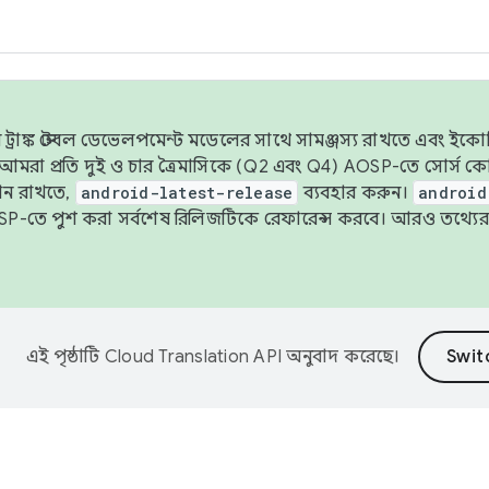
াঙ্ক স্টেবল ডেভেলপমেন্ট মডেলের সাথে সামঞ্জস্য রাখতে এবং ইকোসিস্ট
ে, আমরা প্রতি দুই ও চার ত্রৈমাসিকে (Q2 এবং Q4) AOSP-তে সোর্স
ান রাখতে,
android-latest-release
ব্যবহার করুন।
android
বদা AOSP-তে পুশ করা সর্বশেষ রিলিজটিকে রেফারেন্স করবে। আরও তথ্যের
এই পৃষ্ঠাটি
Cloud Translation API
অনুবাদ করেছে।