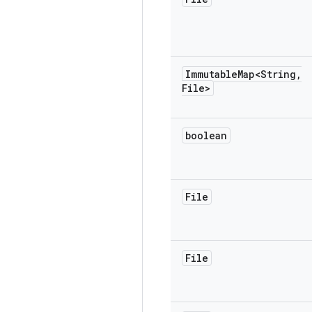
Immutable
Map<String
,
File>
boolean
File
File