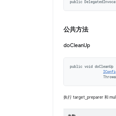
public DelegatedInvoca
公共方法
do
Clean
Up
public void doCleanUp 
IConfi
                Throwa
执行 target_preparer 和 