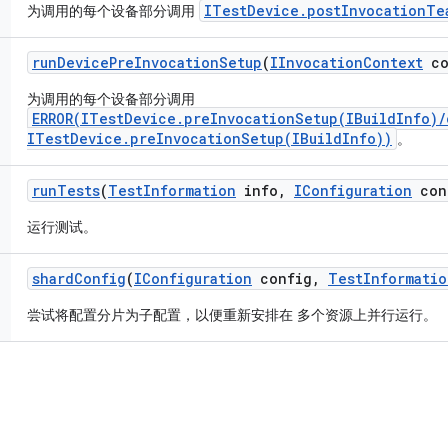
ITestDevice.postInvocationTe
为调用的每个设备部分调用
run
Device
Pre
Invocation
Setup
(
IInvocation
Context
co
为调用的每个设备部分调用
ERROR(ITestDevice.preInvocationSetup(IBuildInfo)
ITestDevice.preInvocationSetup(IBuildInfo))
。
run
Tests
(
Test
Information
info
,
IConfiguration
con
运行测试。
shard
Config
(
IConfiguration
config
,
Test
Informatio
尝试将配置分片为子配置，以便重新安排在 多个资源上并行运行。