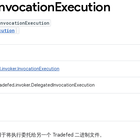
Invocation
Execution
InvocationExecution
cution
.invoker.InvocationExecution
adefed.invoker.DelegatedInvocationExecution
于将执行委托给另一个 Tradefed 二进制文件。