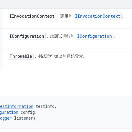
IInvocation
Context
IInvocation
Context
：调用的
。
IConfiguration
IConfiguration
：此测试运行的
。
Throwable
：测试运行抛出的原始异常。
estInformation
 testInfo, 

guration
 config, 

ogger
 listener)