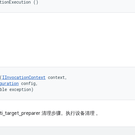
tionExecution ()
(
IInvocationContext
 context, 

guration
 config, 

ble exception)
multi_target_preparer 清理步骤。执行设备清理 。