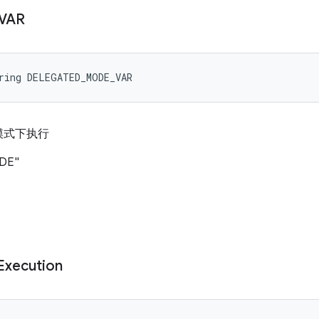
VAR
ring DELEGATED_MODE_VAR
模式下执行
DE"
Execution