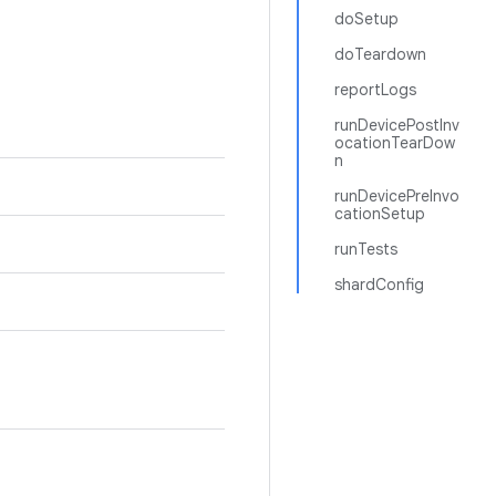
doSetup
doTeardown
reportLogs
runDevicePostInv
ocationTearDow
n
runDevicePreInvo
cationSetup
runTests
shardConfig