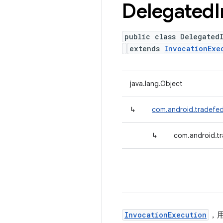
Delegated
public class Delegated
extends
InvocationExe
java.lang.Object
↳
com.android.tradefed
↳
com.android.tr
InvocationExecution
，用