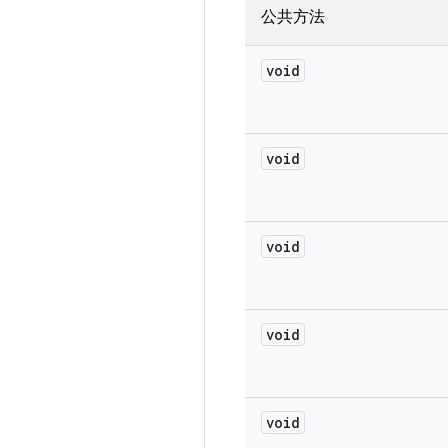
公共方法
void
void
void
void
void