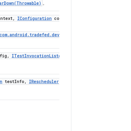
arDown(Throwable)
。
ntext
,
IConfiguration
config
,
ITest
Logger
logger)
/com.android.tradefed.device.ITestDevice#preInvocatio
fig
,
ITest
Invocation
Listener
listener)
n
test
Info
,
IRescheduler
rescheduler
,
ITest
Logger
log