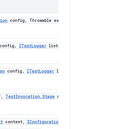
tion
config
,
Throwable exception)
onfig
,
ITest
Logger
listener)
ion
config
,
ITest
Logger
logger
,
Throwable exception)
r
,
Test
Invocation
.
Stage
stage)
xt
context
,
IConfiguration
config
,
Throwable exceptio