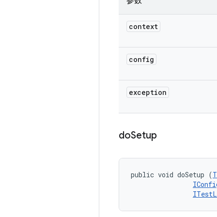
参数
context
config
exception
do
Setup
public void doSetup (
T
IConfi
ITestL