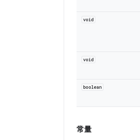
void
void
boolean
常量