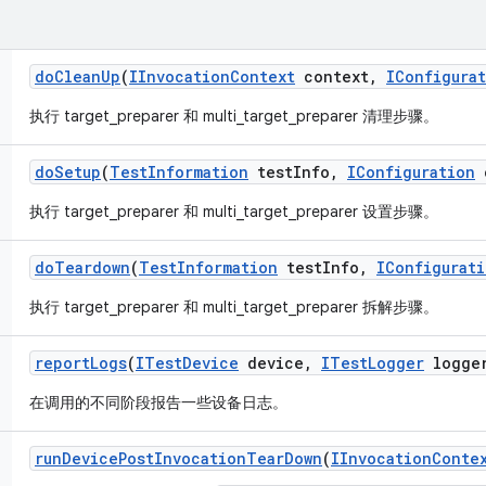
do
Clean
Up
(
IInvocation
Context
context
,
IConfigura
执行 target_preparer 和 multi_target_preparer 清理步骤。
do
Setup
(
Test
Information
test
Info
,
IConfiguration
c
执行 target_preparer 和 multi_target_preparer 设置步骤。
do
Teardown
(
Test
Information
test
Info
,
IConfigurat
执行 target_preparer 和 multi_target_preparer 拆解步骤。
report
Logs
(
ITest
Device
device
,
ITest
Logger
logge
在调用的不同阶段报告一些设备日志。
run
Device
Post
Invocation
Tear
Down
(
IInvocation
Conte