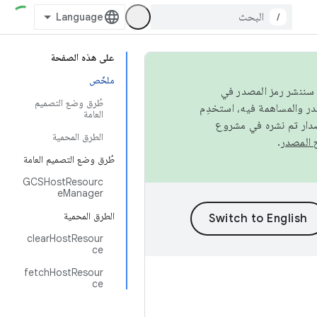
/
على هذه الصفحة
ملخّص
كامل، سننشر رمز المصدر في
طُرق وضع التصميم
العامة
صدار تم نشره في مشروع
الطرق المحمية
.
طُرق وضع التصميم العامة
GCSHostResourc
eManager
الطرق المحمية
clearHostResour
ce
fetchHostResour
ce