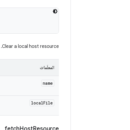
Clear a local host resource.
المعلَمات
name
local
File
fetch
Host
Resource