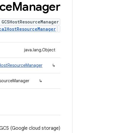
ce
Manager
 GCSHostResourceManager
calHostResourceManager
java.lang.Object
lHostResourceManager
↳
esourceManager
↳
GCS (Google cloud storage).