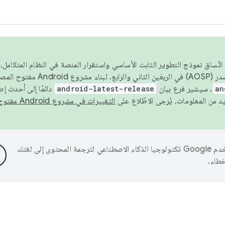
 عام 2026، ولضمان اتّساق نموذج التطوير الثابت الأساسي واستقرار المنصة في النظام المت
an
. سيشير فرع بيان
android-latest-release
دائمًا إلى أحدث إ
التغييرات في مشروع Android مفتوح المصدر
تستخدم Google تكنولوجيا الذكاء الاصطناعي لترجمة المحتوى إلى لغتك
خطاء.