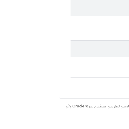
. إنّ Java وOpenJDK هما علامتان تجاريتان مسجَّلتان لشركة Oracle و/أو