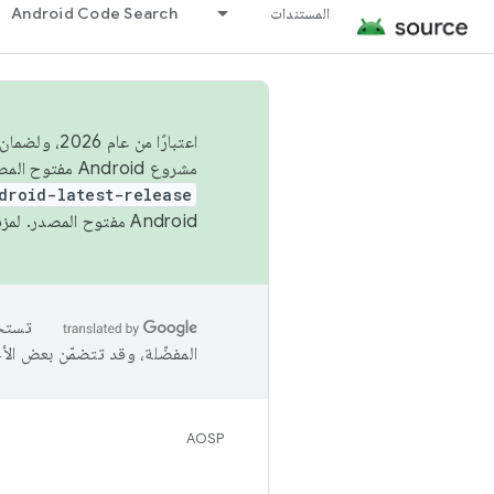
المستندات
Android Code Search
اعتبارًا من
مشروع Android مفتوح المصدر (AOSP) في الربعَين الثاني والرابع. لبناء مشروع Android مفتوح المصدر والمساهمة فيه، استخدِم
droid-latest-release
Android مفتوح المصدر. لمزيد من المعلومات، يُرجى الاطّلاع على
المفضّلة، وقد تتضمّن بعض الأ
AOSP