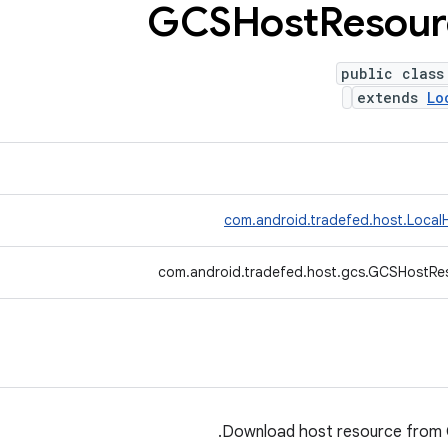
GCSHost
Resour
public class
extends
Lo
com.android.tradefed.host.Loca
com.android.tradefed.host.gcs.GCSHostR
Download host resource from 