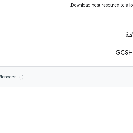
Download host resource to a loc
مة
GCSH
eManager ()