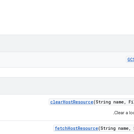
GC
clear
Host
Resource
(String name
,
Fi
Clear a lo
fetch
Host
Resource
(String name
,
S