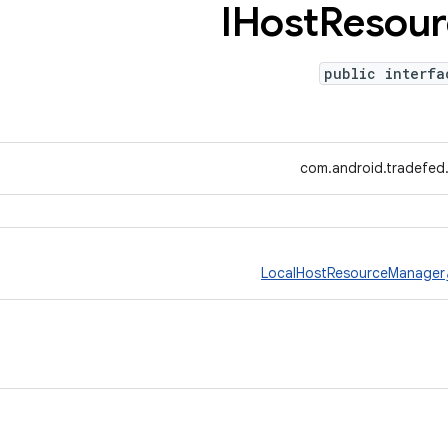
IHost
Resour
public interfa
com.android.tradefed
LocalHostResourceManager