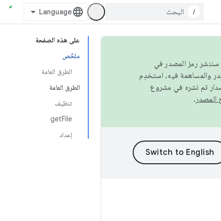
/
على هذه الصفحة
ملخّص
كامل، سننشر رمز المصدر في
الطرق العامة
صدار تم نشره في مشروع
الطرق العامة
.
تنظيف
getFile
إعداد