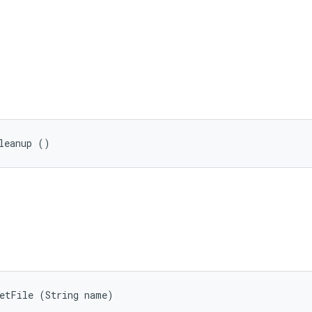
leanup ()
getFile (String name)