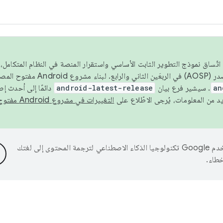
 عام 2026، ولضمان اتّساق نموذج التطوير الثابت الأساسي واستقرار المنصة في النظام المت
an
. سيشير فرع بيان
android-latest-release
دائمًا إلى أحدث إ
التغييرات في مشروع Android مفتوح المصدر
تستخدم Google تكنولوجيا الذكاء الاصطناعي لترجمة المحتوى إلى لغتك
خطاء.