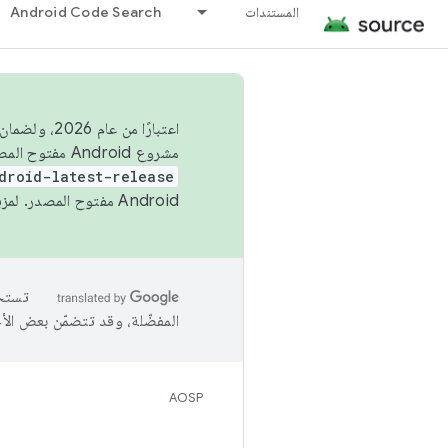
المستندات
Android Code Search
اعتبارًا من
مشروع Android مفتوح المصدر (AOSP) في الربعَين الثاني والرابع. لبناء مشروع Android مفتوح المصدر والمساهمة فيه، استخدِم
droid-latest-release
Android مفتوح المصدر. لمزيد من المعلومات، يُرجى الاطّلاع على
المفضّلة، وقد تتضمّن بعض الأ
AOSP