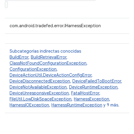
com.android.tradefed.error.IHarnessException
Subcategorías indirectas conocidas
BuildError
,
BuildRetrievalError
,
ClassNotFoundConfigurationException
,
ConfigurationException
,
DeviceActionUtil.DeviceActionConfigError
,
DeviceDisconnectedException
,
DeviceFailedToBootError
,
DeviceNotAvailableException
,
DeviceRuntimeException
,
DeviceUnresponsiveException
,
FatalHostError
,
FileUtil.LowDiskSpaceException
,
HarnessException
,
HarnessIOException
,
HarnessRuntimeException
y 9 más.