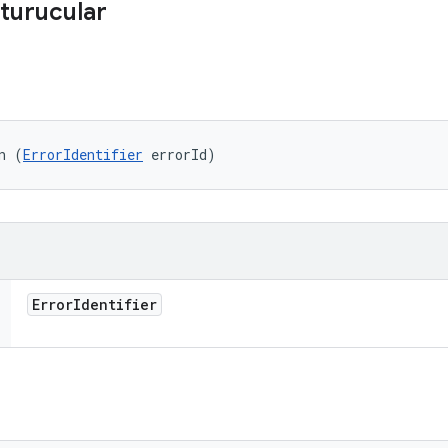
turucular
n (
ErrorIdentifier
 errorId)
Error
Identifier