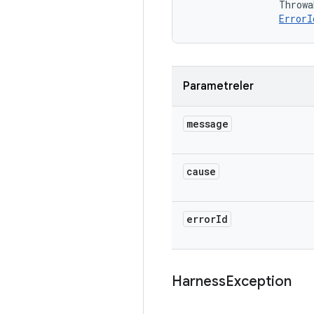
                Throwa
ErrorI
Parametreler
message
cause
error
Id
Harness
Exception