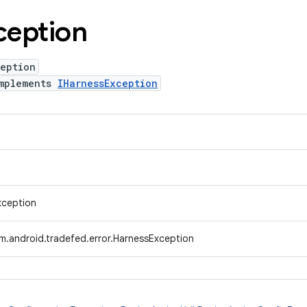
ception
ception
mplements
IHarnessException
xception
m.android.tradefed.error.HarnessException