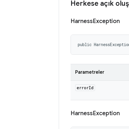
Herkese açık oluş
Harness
Exception
public HarnessExceptio
Parametreler
error
Id
Harness
Exception