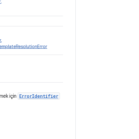
r
,
r
,
emplateResolutionError
rmek için
ErrorIdentifier