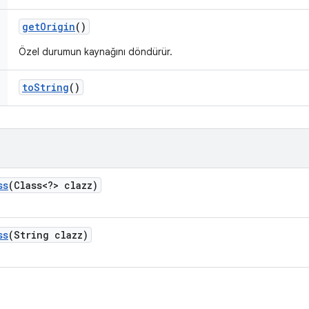
get
Origin
()
Özel durumun kaynağını döndürür.
to
String
()
ss
(Class<?> clazz)
ss
(String clazz)