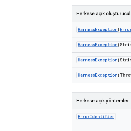
Herkese açık oluşturucul
Harness
Exception
(
Erro
Harness
Exception
(Stri
Harness
Exception
(Stri
Harness
Exception
(Thro
Herkese açık yöntemler
Error
Identifier