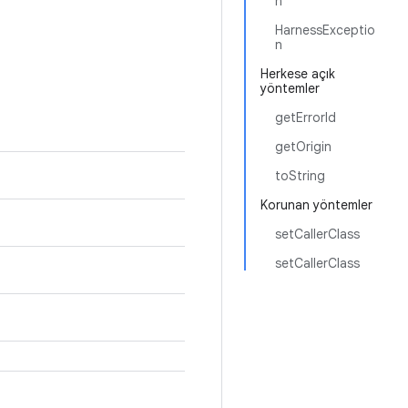
n
HarnessExceptio
n
Herkese açık
yöntemler
getErrorId
getOrigin
toString
Korunan yöntemler
setCallerClass
setCallerClass