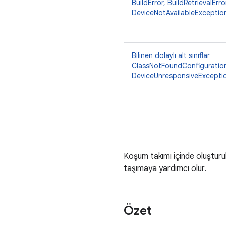
BuildError
,
BuildRetrievalErro
DeviceNotAvailableExceptio
Bilinen dolaylı alt sınıflar
ClassNotFoundConfiguratio
DeviceUnresponsiveExcepti
Koşum takımı içinde oluşturulan
taşımaya yardımcı olur.
Özet