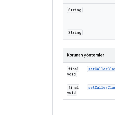
String
String
Korunan yöntemler
final
set
Caller
Cla
void
final
set
Caller
Cla
void