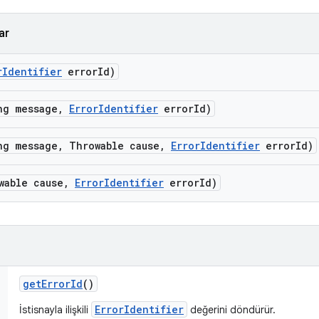
ar
r
Identifier
error
Id)
ng message
,
Error
Identifier
error
Id)
ng message
,
Throwable cause
,
Error
Identifier
error
Id)
wable cause
,
Error
Identifier
error
Id)
get
Error
Id
()
ErrorIdentifier
İstisnayla ilişkili
değerini döndürür.