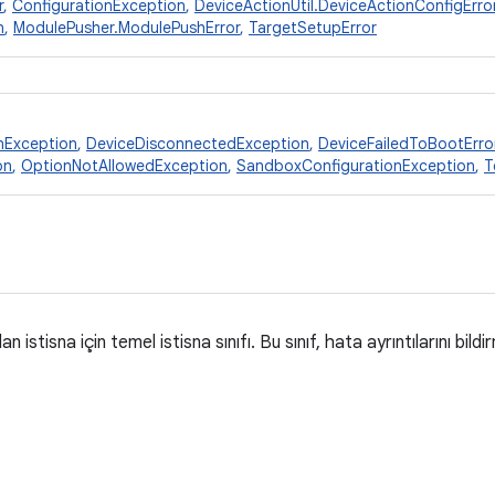
r
,
ConfigurationException
,
DeviceActionUtil.DeviceActionConfigErro
n
,
ModulePusher.ModulePushError
,
TargetSetupError
nException
,
DeviceDisconnectedException
,
DeviceFailedToBootErro
on
,
OptionNotAllowedException
,
SandboxConfigurationException
,
T
 istisna için temel istisna sınıfı. Bu sınıf, hata ayrıntılarını bildi