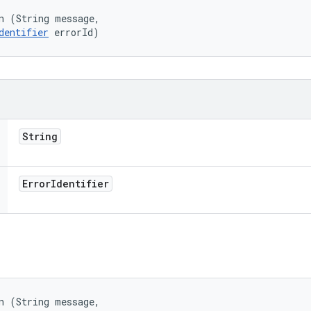
n (String message, 

dentifier
 errorId)
String
Error
Identifier
n (String message, 
