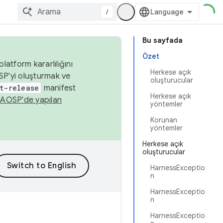
/
Bu sayfada
Özet
latform kararlılığını
Herkese açık
SP'yi oluşturmak ve
oluşturucular
t-release
manifest
Herkese açık
n
AOSP'de yapılan
yöntemler
Korunan
yöntemler
Herkese açık
oluşturucular
HarnessExceptio
n
HarnessExceptio
n
HarnessExceptio