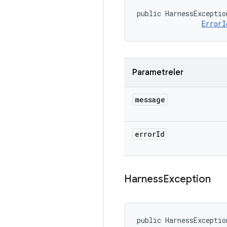
public HarnessExceptio
ErrorI
Parametreler
message
error
Id
Harness
Exception
public HarnessExceptio