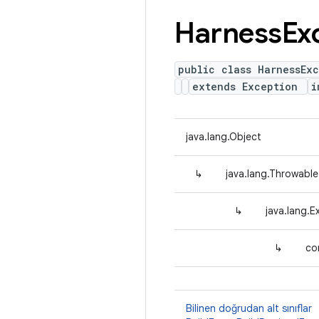
Harness
Ex
public class HarnessEx
extends Exception
i
java.lang.Object
↳
java.lang.Throwable
↳
java.lang.E
↳
co
Bilinen doğrudan alt sınıflar