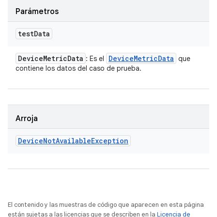
Parámetros
test
Data
Device
Metric
Data
Device
Metric
Data
: Es el
que
contiene los datos del caso de prueba.
Arroja
Device
Not
Available
Exception
El contenido y las muestras de código que aparecen en esta página
están sujetas a las licencias que se describen en la
Licencia de