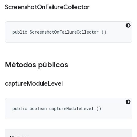
Screenshot
On
Failure
Collector
public ScreenshotOnFailureCollector ()
Métodos públicos
capture
Module
Level
public boolean captureModuleLevel ()