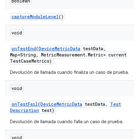
boolean
capture
Module
Level
()
void
on
Test
End
(
Device
Metric
Data
test
Data
,
Map<String
,
Metric
Measurement
.
Metric> current
Test
Case
Metrics)
Devolución de llamada cuando finaliza un caso de prueba.
void
on
Test
Fail
(
Device
Metric
Data
test
Data
,
Test
Description
test)
Devolución de llamada cuando falla un caso de prueba.
void