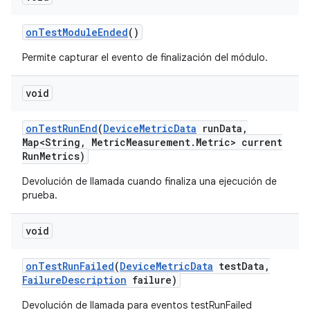
on
Test
Module
Ended
()
Permite capturar el evento de finalización del módulo.
void
on
Test
Run
End
(
Device
Metric
Data
run
Data
,
Map<String
,
Metric
Measurement
.
Metric> current
Run
Metrics)
Devolución de llamada cuando finaliza una ejecución de
prueba.
void
on
Test
Run
Failed
(
Device
Metric
Data
test
Data
,
Failure
Description
failure)
Devolución de llamada para eventos testRunFailed