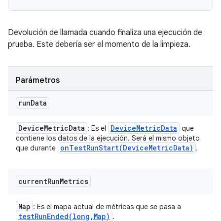
Devolución de llamada cuando finaliza una ejecución de
prueba. Este debería ser el momento de la limpieza.
Parámetros
run
Data
Device
Metric
Data
Device
Metric
Data
: Es el
que
contiene los datos de la ejecución. Será el mismo objeto
onTestRunStart(
Device
Metric
Data)
que durante
.
current
Run
Metrics
Map
: Es el mapa actual de métricas que se pasa a
testRunEnded(
long
,
Map)
.