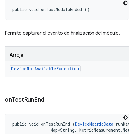
public void onTestModuleEnded ()
Permite capturar el evento de finalización del módulo.
Arroja
Device
Not
Available
Exception
on
Test
Run
End
public void onTestRunEnd (
DeviceMetricData
 runData,
                Map<String, MetricMeasurement.Metr