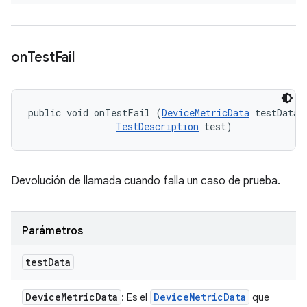
on
Test
Fail
public void onTestFail (
DeviceMetricData
 testData, 
TestDescription
 test)
Devolución de llamada cuando falla un caso de prueba.
Parámetros
test
Data
Device
Metric
Data
Device
Metric
Data
: Es el
que