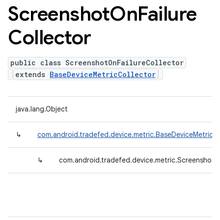
Screenshot
On
Failure
Collector
public class ScreenshotOnFailureCollector
extends
BaseDeviceMetricCollector
java.lang.Object
↳
com.android.tradefed.device.metric.BaseDeviceMetricCo
↳
com.android.tradefed.device.metric.ScreenshotOn