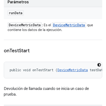
Parámetros
run
Data
Device
Metric
Data
Device
Metric
Data
: Es el
que
contiene los datos de la ejecución.
on
Test
Start
public void onTestStart (
DeviceMetricData
 testData
Devolución de llamada cuando se inicia un caso de
prueba.