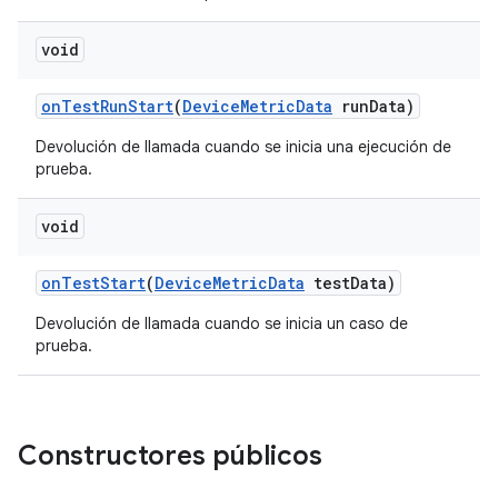
void
on
Test
Run
Start
(
Device
Metric
Data
run
Data)
Devolución de llamada cuando se inicia una ejecución de
prueba.
void
on
Test
Start
(
Device
Metric
Data
test
Data)
Devolución de llamada cuando se inicia un caso de
prueba.
Constructores públicos