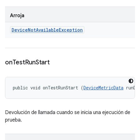
Arroja
Device
Not
Available
Exception
on
Test
Run
Start
public void onTestRunStart (
DeviceMetricData
 runDa
Devolución de llamada cuando se inicia una ejecución de
prueba.