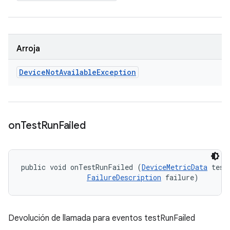
Arroja
Device
Not
Available
Exception
on
Test
Run
Failed
public void onTestRunFailed (
DeviceMetricData
 testD
FailureDescription
 failure)
Devolución de llamada para eventos testRunFailed