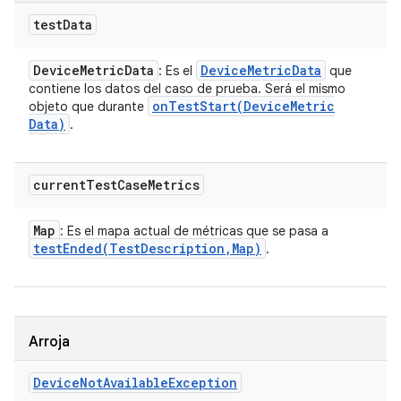
test
Data
Device
Metric
Data
Device
Metric
Data
: Es el
que
contiene los datos del caso de prueba. Será el mismo
onTestStart(
Device
Metric
objeto que durante
Data)
.
current
Test
Case
Metrics
Map
: Es el mapa actual de métricas que se pasa a
testEnded(
Test
Description
,
Map)
.
Arroja
Device
Not
Available
Exception