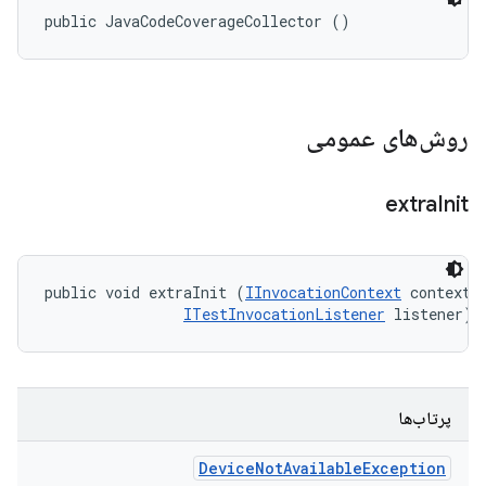
public JavaCodeCoverageCollector ()
روش‌های عمومی
extra
Init
public void extraInit (
IInvocationContext
 context, 
ITestInvocationListener
 listener)
پرتاب‌ها
Device
Not
Available
Exception