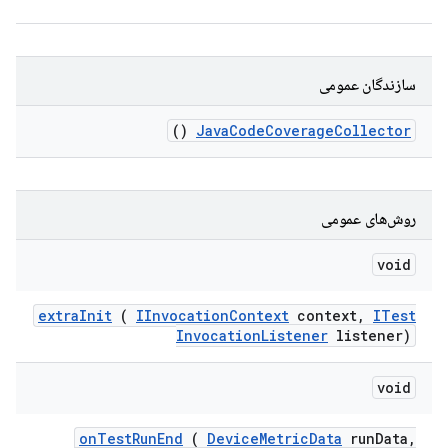
سازندگان عمومی
()
Java
Code
Coverage
Collector
روش‌های عمومی
void
extra
Init
(
IInvocation
Context
context
,
ITest
Invocation
Listener
listener)
void
on
Test
Run
End
(
Device
Metric
Data
run
Data
,