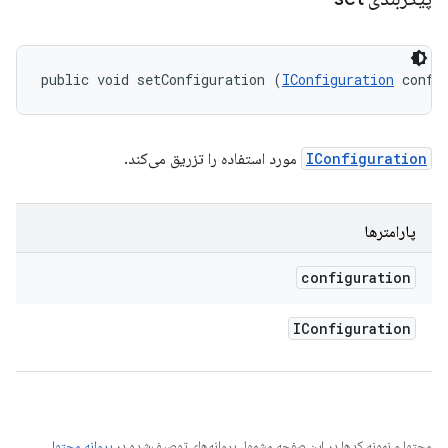
public void setConfiguration (
IConfiguration
 confi
IConfiguration
مورد استفاده را تزریق می‌کند.
پارامترها
configuration
IConfiguration
محتوا و نمونه کدها در این صفحه مشمول پروانه‌های توصیف‌شده در
پروانه محتوا