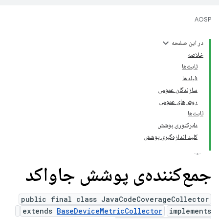
AOSP
در این صفحه
خلاصه
ثابت‌ها
فیلدها
سازندگان عمومی
روش‌های عمومی
ثابت‌ها
دایرکتوری پوشش
کلید اندازه‌گیری پوشش
جمع‌کننده‌ی پوشش جاواکد
public final class JavaCodeCoverageCollector
extends
BaseDeviceMetricCollector
implements