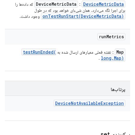
Device
Metric
Data
Device
Metric
Data
:
که داده‌ها را
برای اجرا نگه می‌دارد. همان شیء‌ای خواهد بود که در طول
onTestRunStart(
Device
Metric
Data)
وجود داشت.
run
Metrics
testRunEnded(
Map
: نقشه فعلی معیارهای ارسال شده به
long
,
Map)
.
پرتاب‌ها
Device
Not
Available
Exception
پیکربندی set