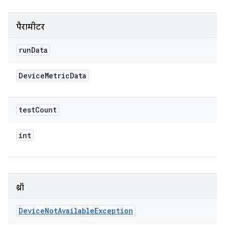
पैरामीटर
run
Data
Device
Metric
Data
test
Count
int
थ्रॉ
Device
Not
Available
Exception