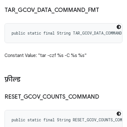
TAR
_
GCOV
_
DATA
_
COMMAND
_
FMT
public static final String TAR_GCOV_DATA_COMMAND_F
Constant Value: "tar -czf %s -C %s %s"
फ़ील्ड
RESET
_
GCOV
_
COUNTS
_
COMMAND
public static final String RESET_GCOV_COUNTS_COMMA