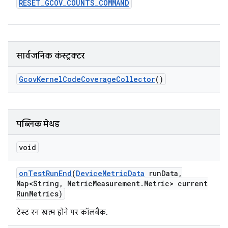
RESET
_
GCOV
_
COUNTS
_
COMMAND
सार्वजनिक कंस्ट्रक्टर
Gcov
Kernel
Code
Coverage
Collector
()
पब्लिक मेथड
void
on
Test
Run
End
(
Device
Metric
Data
run
Data
,
Map<String
,
Metric
Measurement
.
Metric> current
Run
Metrics)
टेस्ट रन खत्म होने पर कॉलबैक.