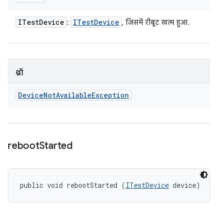
ITest
Device
ITest
Device
:
, जिसमें रीबूट खत्म हुआ.
थ्रॉ
Device
Not
Available
Exception
reboot
Started
public void rebootStarted (
ITestDevice
 device)