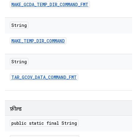
MAKE
_
GCDA
_
TEMP
_
DIR
_
COMMAND
_
FMT
String
MAKE
_
TEMP
_
DIR
_
COMMAND
String
TAR
_
GCOV
_
DATA
_
COMMAND
_
FMT
फ़ील्ड
public static final String