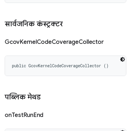
सार्वजनिक कंस्ट्रक्टर
Gcov
Kernel
Code
Coverage
Collector
public GcovKernelCodeCoverageCollector ()
पब्लिक मेथड
on
Test
Run
End