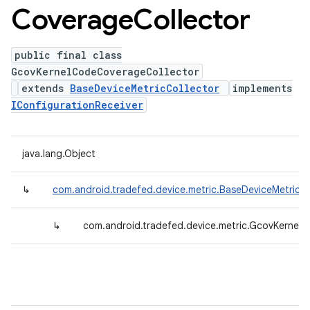
Coverage
Collector
public final class
GcovKernelCodeCoverageCollector
extends
BaseDeviceMetricCollector
implements
IConfigurationReceiver
java.lang.Object
↳
com.android.tradefed.device.metric.BaseDeviceMetricCo
↳
com.android.tradefed.device.metric.GcovKernel