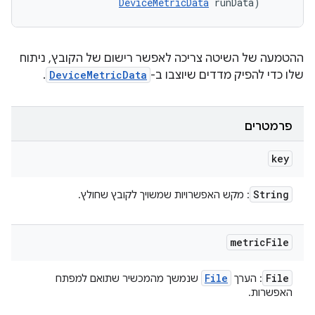
DeviceMetricData
 runData)
ההטמעה של השיטה צריכה לאפשר רישום של הקובץ, ניתוח
שלו כדי להפיק מדדים שיוצבו ב-
DeviceMetricData
.
פרמטרים
key
String
: מקש האפשרויות שמשויך לקובץ שחולץ.
metric
File
File
File
: הערך
שנמשך מהמכשיר שתואם למפתח
האפשרות.