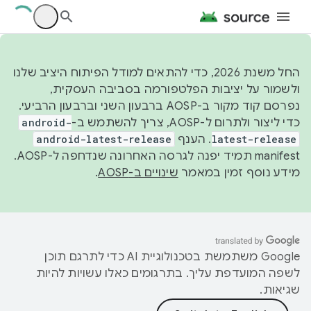
החל משנת 2026, כדי להתאים למודל הפיתוח היציב שלנו
ולשמור על יציבות הפלטפורמה בסביבה העסקית,
נפרסם קוד מקור ב-AOSP ברבעון השני וברבעון הרביעי.
כדי ליצור ולתרום ל-AOSP, צריך להשתמש ב-
android-
latest-release
. הענף
android-latest-release
manifest תמיד יפנה לגרסה האחרונה שנדחפה ל-AOSP.
מידע נוסף זמין במאמר
שינויים ב-AOSP
.
‫Google משתמשת בטכנולוגיית AI כדי לתרגם תוכן
לשפה המועדפת עליך. בתרגומים כאלו עשויות להיות
שגיאות.