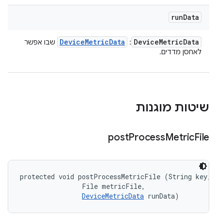
run
Data
Device
Metric
Data
Device
Metric
Data
:
שבו אפשר
לאחסן מדדים.
שיטות מוגנות
post
Process
Metric
File
protected void postProcessMetricFile (String key, 

                File metricFile, 

DeviceMetricData
 runData)