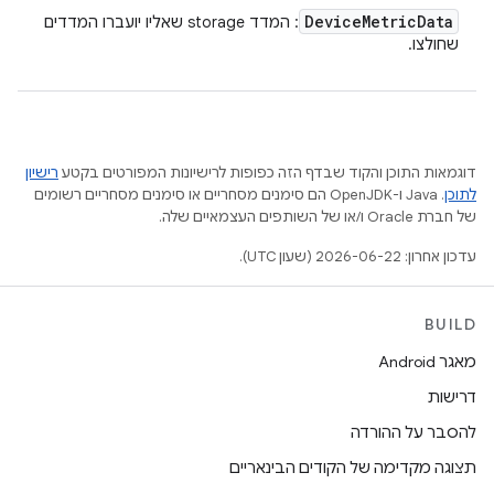
Device
Metric
Data
: המדד storage שאליו יועברו המדדים
שחולצו.
דוגמאות התוכן והקוד שבדף הזה כפופות לרישיונות המפורטים בקטע
רישיון
לתוכן
.‏ Java ו-OpenJDK הם סימנים מסחריים או סימנים מסחריים רשומים
של חברת Oracle ו/או של השותפים העצמאיים שלה.
עדכון אחרון: 2026-06-22 (שעון UTC).
BUILD
מאגר Android
דרישות
להסבר על ההורדה
תצוגה מקדימה של הקודים הבינאריים