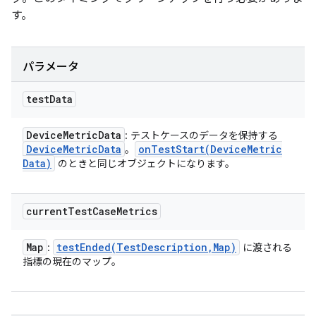
す。
パラメータ
test
Data
Device
Metric
Data
: テストケースのデータを保持する
Device
Metric
Data
onTestStart(
Device
Metric
。
Data)
のときと同じオブジェクトになります。
current
Test
Case
Metrics
Map
testEnded(
Test
Description
,
Map)
:
に渡される
指標の現在のマップ。