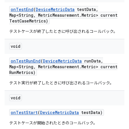
on
Test
End
(
Device
Metric
Data
test
Data
,
Map<String
,
Metric
Measurement
.
Metric> current
Test
Case
Metrics)
テストケースが終了したときに呼び出されるコールバック。
void
on
Test
Run
End
(
Device
Metric
Data
run
Data
,
Map<String
,
Metric
Measurement
.
Metric> current
Run
Metrics)
テスト実行が終了したときに呼び出されるコールバック。
void
on
Test
Start
(
Device
Metric
Data
test
Data)
テストケースが開始されたときのコールバック。