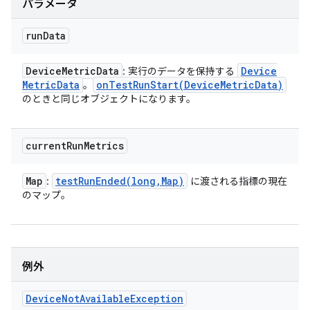
パラメータ
run
Data
Device
Metric
Data
Device
: 実行のデータを保持する
Metric
Data
onTestRunStart(
Device
Metric
Data)
。
のときと同じオブジェクトになります。
current
Run
Metrics
Map
testRunEnded(
long
,
Map)
:
に渡される指標の現在
のマップ。
例外
Device
Not
Available
Exception