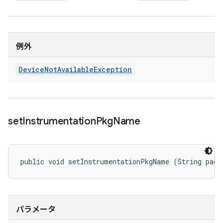
例外
Device
Not
Available
Exception
set
Instrumentation
Pkg
Name
public void setInstrumentationPkgName (String pack
パラメータ