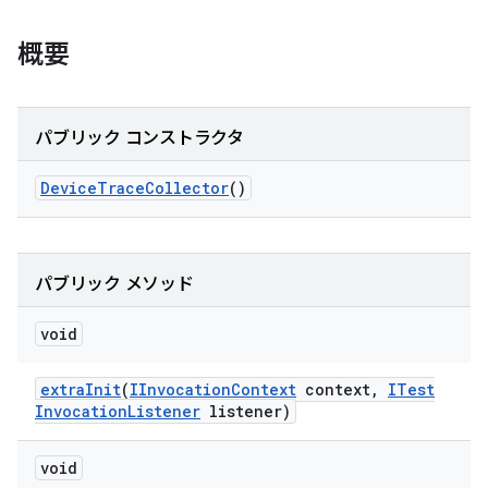
概要
パブリック コンストラクタ
Device
Trace
Collector
()
パブリック メソッド
void
extra
Init
(
IInvocation
Context
context
,
ITest
Invocation
Listener
listener)
void