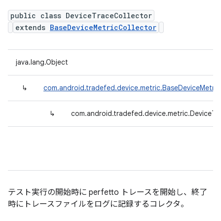
public class DeviceTraceCollector
extends
BaseDeviceMetricCollector
java.lang.Object
↳
com.android.tradefed.device.metric.BaseDeviceMetric
↳
com.android.tradefed.device.metric.DeviceTr
テスト実行の開始時に perfetto トレースを開始し、終了
時にトレースファイルをログに記録するコレクタ。