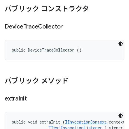
パブリック コンストラクタ
Device
Trace
Collector
public DeviceTraceCollector ()
パブリック メソッド
extra
Init
public void extraInit (
IInvocationContext
 context, 
ITestInvocationListener
 listener)