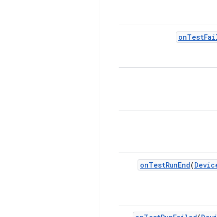
on
Test
Fai
on
Test
Run
End
(
Devic