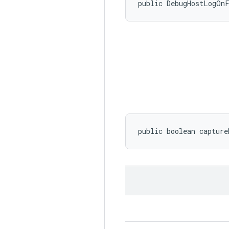
public DebugHostLogOn
public boolean capture