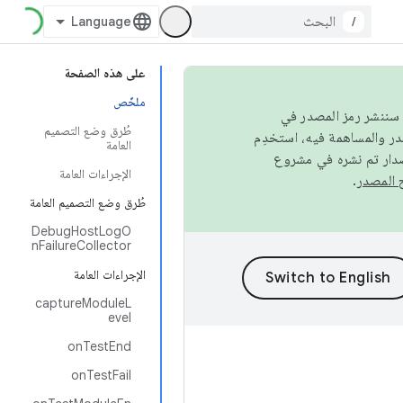
/
على هذه الصفحة
ملخّص
كامل، سننشر رمز المصدر في
طُرق وضع التصميم
العامة
صدار تم نشره في مشروع
الإجراءات العامة
.
طُرق وضع التصميم العامة
DebugHostLogO
nFailureCollector
الإجراءات العامة
captureModuleL
evel
onTestEnd
onTestFail