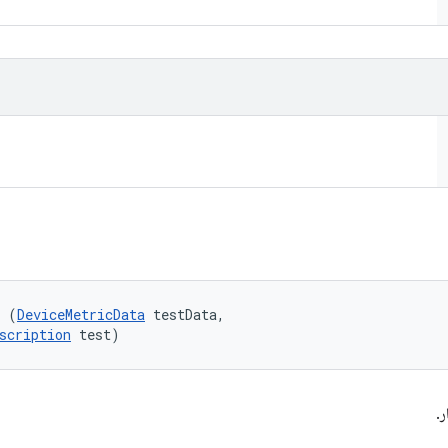
l (
DeviceMetricData
 testData, 

scription
 test)
ر.