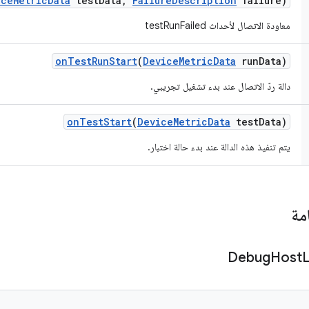
ice
Metric
Data
test
Data
,
Failure
Description
failure)
معاودة الاتصال لأحداث testRunFailed
on
Test
Run
Start
(
Device
Metric
Data
run
Data)
دالة ردّ الاتصال عند بدء تشغيل تجريبي.
on
Test
Start
(
Device
Metric
Data
test
Data)
يتم تنفيذ هذه الدالة عند بدء حالة اختبار.
مة
Debug
Host