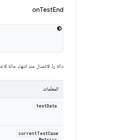
on
Test
End
دالة ردّ الاتصال عند انتهاء حالة ا
المعلَمات
test
Data
current
Test
Case
Metrics