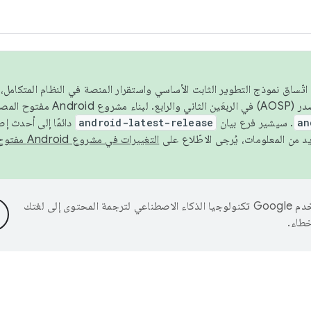
 عام 2026، ولضمان اتّساق نموذج التطوير الثابت الأساسي واستقرار المنصة في النظام المت
an
. سيشير فرع بيان
android-latest-release
دائمًا إلى أحدث إ
التغييرات في مشروع Android مفتوح المصدر
تستخدم Google تكنولوجيا الذكاء الاصطناعي لترجمة المحتوى إلى لغتك
خطاء.