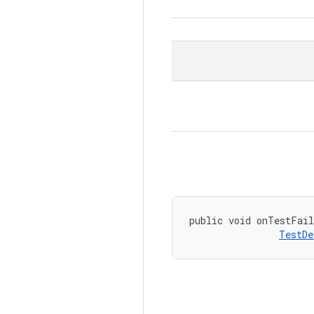
public void onTestFai
TestDe