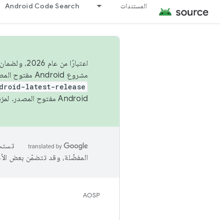
المستندات
Android Code Search
اعتبارًا من
مشروع Android مفتوح المصدر (AOSP) في الربعَين الثاني والرابع. لبناء مشروع Android مفتوح المصدر والمساهمة فيه، استخدِم
droid-latest-release
Android مفتوح المصدر. لمزيد من المعلومات، يُرجى الاطّلاع على
المفضّلة، وقد تتضمّن بعض الأ
AOSP