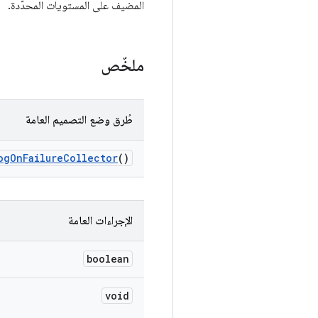
المضيف على المستويات المحدّدة.
ملخّص
طُرق وضع التصميم العامة
og
On
Failure
Collector
()
الإجراءات العامة
boolean
void