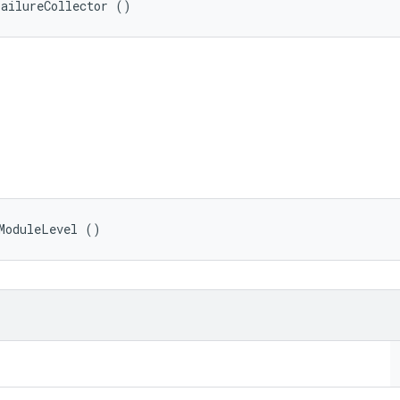
FailureCollector ()
ModuleLevel ()