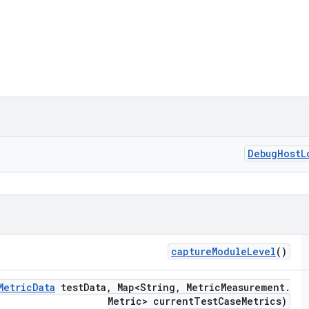
Debug
Host
L
capture
Module
Level
()
Metric
Data
test
Data
,
Map<String
,
Metric
Measurement
.
Metric> current
Test
Case
Metrics)