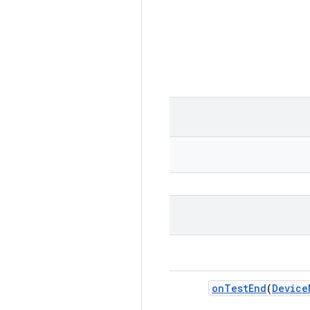
on
Test
End
(
Device