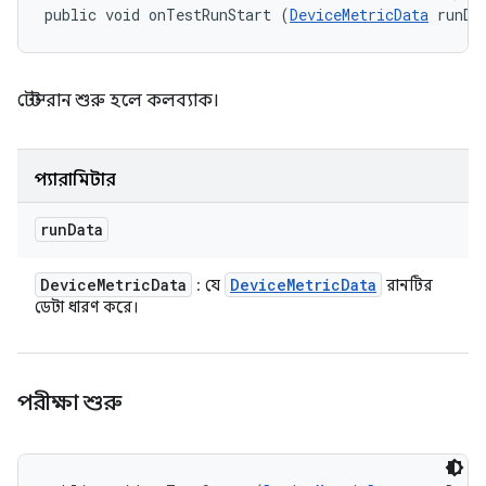
public void onTestRunStart (
DeviceMetricData
 runDa
টেস্ট রান শুরু হলে কলব্যাক।
প্যারামিটার
run
Data
Device
Metric
Data
Device
Metric
Data
: যে
রানটির
ডেটা ধারণ করে।
পরীক্ষা শুরু