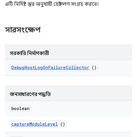
এটি নির্দিষ্ট স্তর অনুযায়ী হোস্ট লগ সংগ্রহ করবে।
সারসংক্ষেপ
সরকারি নির্মাণকারী
Debug
Host
Log
On
Failure
Collector
()
জনসাধারণের পদ্ধতি
boolean
capture
Module
Level
()