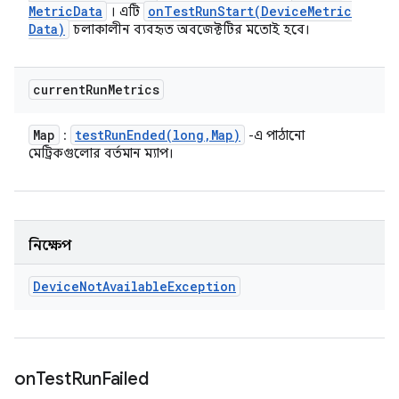
Metric
Data
onTestRunStart(
Device
Metric
। এটি
Data)
চলাকালীন ব্যবহৃত অবজেক্টটির মতোই হবে।
current
Run
Metrics
Map
testRunEnded(
long
,
Map)
:
-এ পাঠানো
মেট্রিকগুলোর বর্তমান ম্যাপ।
নিক্ষেপ
Device
Not
Available
Exception
on
Test
Run
Failed