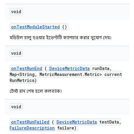
void
on
Test
Module
Started
()
মডিউল চালু হওয়ার ইভেন্টটি ক্যাপচার করার সুযোগ দেয়।
void
on
Test
Run
End
(
Device
Metric
Data
run
Data
,
Map<String
,
Metric
Measurement
.
Metric> current
Run
Metrics)
টেস্ট রান শেষ হলে কলব্যাক।
void
on
Test
Run
Failed
(
Device
Metric
Data
test
Data
,
Failure
Description
failure)