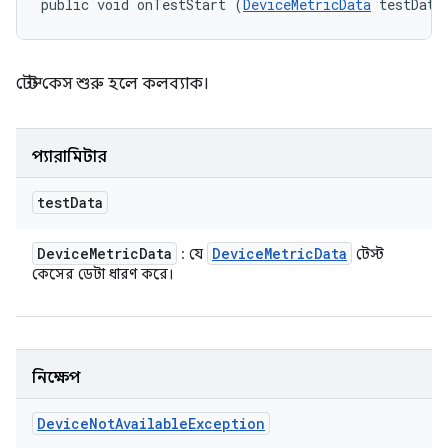
public void onTestStart (
DeviceMetricData
 testData
টেস্ট কেস শুরু হলে কলব্যাক।
প্যারামিটার
test
Data
Device
Metric
Data
Device
Metric
Data
: যে
টেস্ট
কেসের ডেটা ধারণ করে।
নিক্ষেপ
Device
Not
Available
Exception