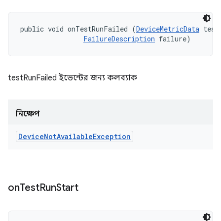
public void onTestRunFailed (
DeviceMetricData
 testD
FailureDescription
 failure)
testRunFailed ইভেন্টের জন্য কলব্যাক
নিক্ষেপ
Device
Not
Available
Exception
on
Test
Run
Start