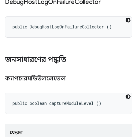
Debug
Host
Log
On
Failure
Collector
public DebugHostLogOnFailureCollector ()
জনসাধারণের পদ্ধতি
ক্যাপচারমডিউললেভেল
public boolean captureModuleLevel ()
ফেরত