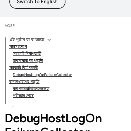
AOSP
এই পৃষ্ঠায় যা যা আছে
সারসংক্ষেপ
সরকারি নির্মাণকারী
জনসাধারণের পদ্ধতি
সরকারি নির্মাণকারী
DebugHostLogOnFailureCollector
জনসাধারণের পদ্ধতি
ক্যাপচারমডিউললেভেল
পরীক্ষার শেষে
Debug
Host
Log
On