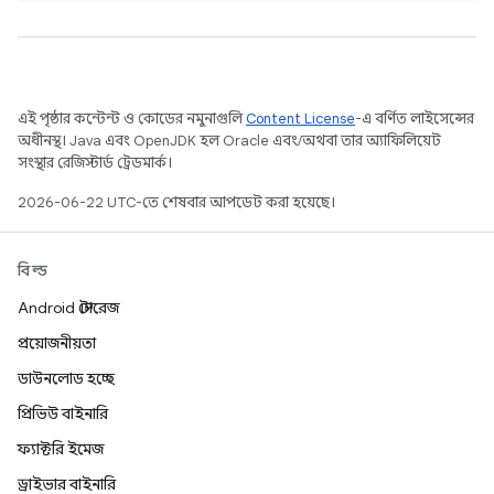
এই পৃষ্ঠার কন্টেন্ট ও কোডের নমুনাগুলি
Content License
-এ বর্ণিত লাইসেন্সের
অধীনস্থ। Java এবং OpenJDK হল Oracle এবং/অথবা তার অ্যাফিলিয়েট
সংস্থার রেজিস্টার্ড ট্রেডমার্ক।
2026-06-22 UTC-তে শেষবার আপডেট করা হয়েছে।
বিল্ড
Android স্টোরেজ
প্রয়োজনীয়তা
ডাউনলোড হচ্ছে
প্রিভিউ বাইনারি
ফ্যাক্টরি ইমেজ
ড্রাইভার বাইনারি