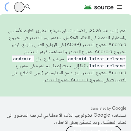
اعتبارًا من عام 2026، ولضمان اتّساق نموذج التطوير الثابت الأساسي
واستقرار المنصة في النظام المتكامل، سننشر رمز المصدر في مشروع
Android مفتوح المصدر (AOSP) في الربعَين الثاني والرابع. لبناء
مشروع Android مفتوح المصدر والمساهمة فيه، استخدِم
android-latest-release
. سيشير فرع بيان
android-
latest-release
دائمًا إلى أحدث إصدار تم نشره في مشروع
Android مفتوح المصدر. لمزيد من المعلومات، يُرجى الاطّلاع على
التغييرات في مشروع Android مفتوح المصدر
.
تستخدم Google تكنولوجيا الذكاء الاصطناعي لترجمة المحتوى إلى
لغتك المفضّلة، وقد تتضمّن بعض الأخطاء.