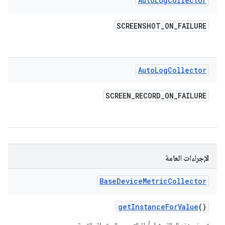
Auto
Log
Collector
SCREENSHOT
_
ON
_
FAILURE
Auto
Log
Collector
SCREEN
_
RECORD
_
ON
_
FAILURE
الإجراءات العامة
Base
Device
Metric
Collector
get
Instance
For
Value
()