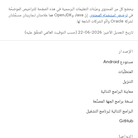
يخضع كل من المحتوى وعيّنات التعليمات البرمجية في هذه الصفحة للتراخيص الموضحّة
في
ترخيص استخدام المحتوى
. إنّ Java وOpenJDK هما علامتان تجاريتان مسجَّلتان
لشركة Oracle و/أو الشركات التابعة لها.
تاريخ التعديل الأخير: 2026-06-22 (حسب التوقيت العالمي المتفَّق عليه)
الإصدار
مستودع Android
المتطلّبات
التنزيل
معاينة البرامج الثنائية
نسخة برامج الجهة المصنِّعة
البرامج الثنائية لبرنامج التشغيل
GitHub
التواصل