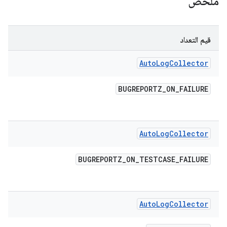
ملخّص
قيم التعداد
Auto
Log
Collector
BUGREPORTZ
_
ON
_
FAILURE
Auto
Log
Collector
BUGREPORTZ
_
ON
_
TESTCASE
_
FAILURE
Auto
Log
Collector