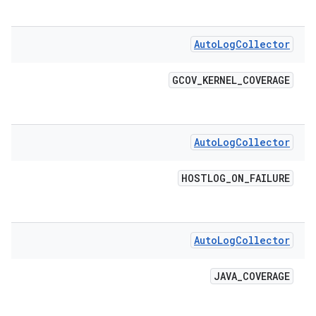
Auto
Log
Collector
GCOV
_
KERNEL
_
COVERAGE
Auto
Log
Collector
HOSTLOG
_
ON
_
FAILURE
Auto
Log
Collector
JAVA
_
COVERAGE