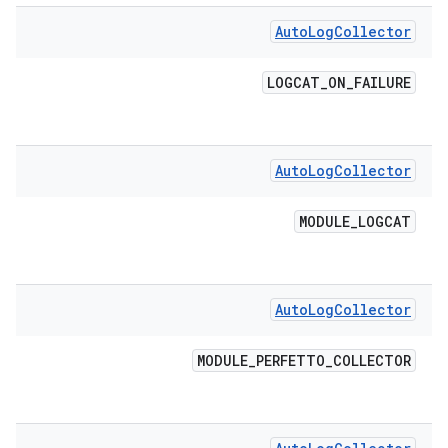
Auto
Log
Collector
LOGCAT
_
ON
_
FAILURE
Auto
Log
Collector
MODULE
_
LOGCAT
Auto
Log
Collector
MODULE
_
PERFETTO
_
COLLECTOR